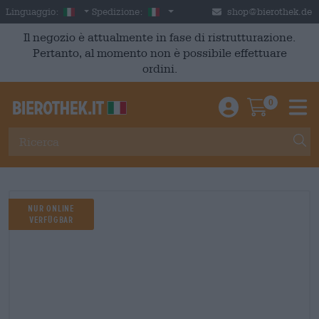
Skip to main content
Italian
Italia
Linguaggio:
Spedizione:
shop@bierothek.de
Il negozio è attualmente in fase di ristrutturazione.
Pertanto, al momento non è possibile effettuare
ordini.
0
Einloggen / An
Warenkor
M
Nur Online
Verfügbar