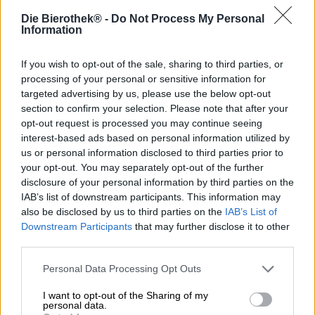
Die Bierothek® -
Do Not Process My Personal
Information
I regali sono qualcosa di grandioso: rendono amici i propri
cari e fanno loro qualcosa di buono. Nel migliore dei casi.
If you wish to opt-out of the sale, sharing to third parties, or
Ma può anche darsi che si sbagli completamente e si
processing of your personal or sensitive information for
scelga qualcosa che il destinatario ha già, che non può
targeted advertising by us, please use the below opt-out
utilizzare affatto o che non gli piace.
section to confirm your selection. Please note that after your
Per evitare che ciò accada, consigliamo di regalare birra.
opt-out request is processed you may continue seeing
La nostra bevanda preferita è il regalo perfetto perché
interest-based ads based on personal information utilized by
piace a tutti, ce n’è in tante varianti e tipologie e perché
us or personal information disclosed to third parties prior to
non finisce a prendere polvere nella credenza o a sprecare
your opt-out. You may separately opt-out of the further
spazio. Abbiamo una vasta selezione di birre diverse e
disclosure of your personal information by third parties on the
abbiamo confezionato per te
una serie di pacchetti regalo
IAB’s list of downstream participants. This information may
che non solo sono deliziosi ma possono anche essere
also be disclosed by us to third parties on the
IAB’s List of
regalati.
Downstream Participants
that may further disclose it to other
third parties.
Uno di questi pacchetti regalo proviene dal birrificio
Maisel & Friends di Bayreuth. Le birre vengono
Personal Data Processing Opt Outs
consegnate in una bella scatola con l’immagine del
birrificio e una stampa a tema birra. Nella scatola ci sono
I want to opt-out of the Sharing of my
sei bottiglie di birra, per tutti i gusti. Due bottiglie di
India
personal data.
Pale Ale
soddisfano gli appassionati di birre fruttate e