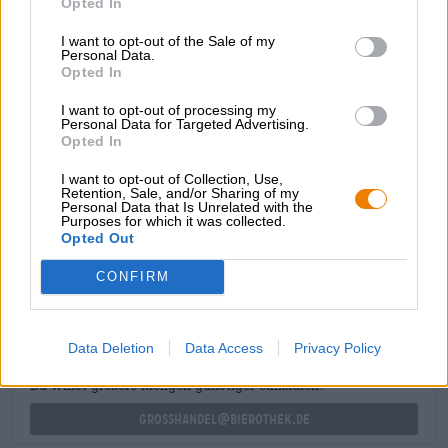
Opted In
piacevolmente amare, due bottiglie di
Hoppy Hell
forniscono una birra chiara con una dose extra di luppolo,
I want to opt-out of the Sale of my
Personal Data.
la
Pale Ale
è la scelta da bere per occasioni rilassate e la
Opted In
Weizen
è una birra classico infallibile con un tocco
moderno.
I want to opt-out of processing my
Personal Data for Targeted Advertising.
Buon regalo!
Opted In
I want to opt-out of Collection, Use,
Retention, Sale, and/or Sharing of my
Personal Data that Is Unrelated with the
Purposes for which it was collected.
Opted Out
CONSULENZA GRATUITA SULLA BIRRA
Hai domande su questa birra? Siamo qui per te.
CONFIRM
shop@bierothek.de
Data Deletion
Data Access
Privacy Policy
commercianti o ristoratori
Du willst größere Mengen günstiger einkaufen?
grosshandel@bierothek.de