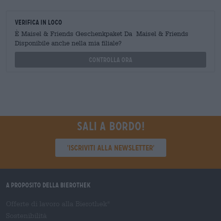
Verifica in loco
È Maisel & Friends Geschenkpaket Da Maisel & Friends
Disponibile anche nella mia filiale?
Controlla ora
Sali a bordo!
'Iscriviti alla newsletter'
A proposito della Bierothek
Offerte di lavoro alla Bierothek
®
Sostenibilità