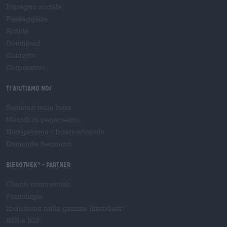
Impegno sociale
Passeggiata
Rivista
Download
Contatto
Corporativo
Ti aiutiamo noi
Seminari sulla birra
Metodi di pagamento
Navigazione
/
Internazionale
Domande frequenti
Bierothek
- Partner
®
Clienti commerciali
Franchigia
Inclusione nella gamma Bierothek
®
B2B e B2F