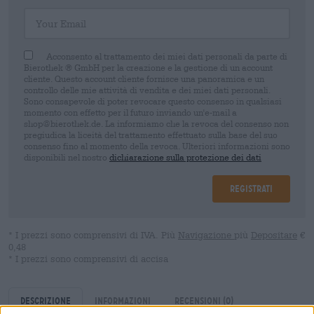
Your Email
Acconsento al trattamento dei miei dati personali da parte di
Bierothek ® GmbH per la creazione e la gestione di un account
cliente. Questo account cliente fornisce una panoramica e un
controllo delle mie attività di vendita e dei miei dati personali.
Sono consapevole di poter revocare questo consenso in qualsiasi
momento con effetto per il futuro inviando un'e-mail a
shop@bierothek.de. La informiamo che la revoca del consenso non
pregiudica la liceità del trattamento effettuato sulla base del suo
consenso fino al momento della revoca. Ulteriori informazioni sono
disponibili nel nostro
dichiarazione sulla protezione dei dati
Registrati
* I prezzi sono comprensivi di IVA. Più
Navigazione
più
Depositare
€
0,48
* I prezzi sono comprensivi di accisa
Descrizione
Informazioni
Recensioni
(0)