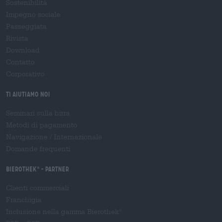
Sostenibilità
Impegno sociale
Passeggiata
Rivista
Download
Contatto
Corporativo
Ti aiutiamo noi
Seminari sulla birra
Metodi di pagamento
Navigazione
/
Internazionale
Domande frequenti
Bierothek
- Partner
®
Clienti commerciali
Franchigia
Inclusione nella gamma Bierothek
®