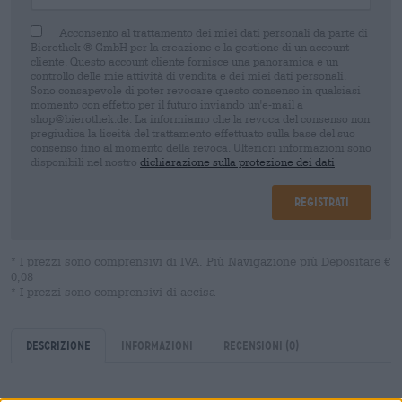
Acconsento al trattamento dei miei dati personali da parte di
Bierothek ® GmbH per la creazione e la gestione di un account
cliente. Questo account cliente fornisce una panoramica e un
controllo delle mie attività di vendita e dei miei dati personali.
Sono consapevole di poter revocare questo consenso in qualsiasi
momento con effetto per il futuro inviando un'e-mail a
shop@bierothek.de. La informiamo che la revoca del consenso non
pregiudica la liceità del trattamento effettuato sulla base del suo
consenso fino al momento della revoca. Ulteriori informazioni sono
disponibili nel nostro
dichiarazione sulla protezione dei dati
Registrati
* I prezzi sono comprensivi di IVA. Più
Navigazione
più
Depositare
€
0,08
* I prezzi sono comprensivi di accisa
Descrizione
Informazioni
Recensioni
(0)