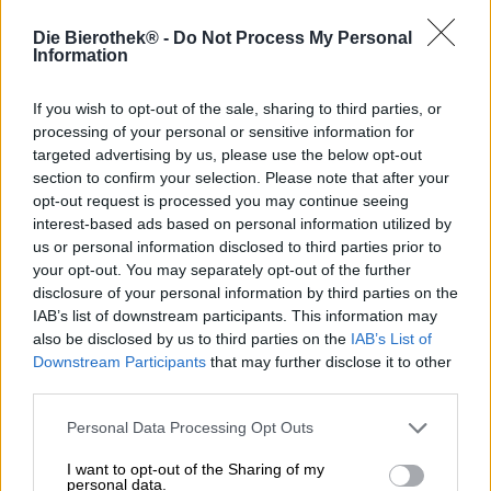
Dopo che il mastro birraio Andreas Gänstaller ha dovuto
rinunciare per motivi di salute alla pala di ammostamento,
Die Bierothek® -
Do Not Process My Personal
un altro mastro birraio ha preso coraggio e ha preso
Information
possesso dei sacri locali. Il birrificio Gänstaller di Schnaid,
uno degli ultimi birrifici della Franconia, dispone ancora
If you wish to opt-out of the sale, sharing to third parties, or
di una nave refrigerata tradizionale e perfettamente
processing of your personal or sensitive information for
funzionante: un tesoro del genere deve essere preservato
targeted advertising by us, please use the below opt-out
e utilizzato!
section to confirm your selection. Please note that after your
opt-out request is processed you may continue seeing
Il salvatore nell’emergenza è stato David Hertl
interest-based ads based on personal information utilized by
dell’omonima birreria, che già prima dell’acquisizione era
us or personal information disclosed to third parties prior to
scoppiata. Ora David e il suo team possono espandersi e
produrre le loro raffinate creazioni non più solo nel piccolo
your opt-out. You may separately opt-out of the further
birrificio di Thüngfeld. Il capobirraio del nuovo birrificio è
disclosure of your personal information by third parties on the
Carsten Mümmler, che David accoglie nella famiglia dei
IAB’s list of downstream participants. This information may
birrai Hertl con la sua birra.
also be disclosed by us to third parties on the
IAB’s List of
Downstream Participants
that may further disclose it to other
Il birraio Carsten ha creato una birra davvero speciale: la
third parties.
creazione si chiama Kveik Fake Lager e contiene una
sorpresa. Sebbene la Lager sia in realtà una birra a bassa
Personal Data Processing Opt Outs
fermentazione, questo esempio è prodotto con un tipo di
lievito ad alta fermentazione e temperature di produzione
I want to opt-out of the Sharing of my
ad alta fermentazione. Alla fine, ti ritroverai comunque
personal data.