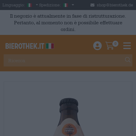
Skip to main content
Italian
Italia
Linguaggio:
Spedizione:
shop@bierothek.de
Il negozio è attualmente in fase di ristrutturazione.
Pertanto, al momento non è possibile effettuare
ordini.
0
Einloggen / An
Warenkor
M