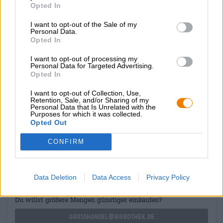
Opted In
con un campo. Questa birra chiara non convenzionale
ottiene il suo carattere fruttato dalla luppolatura a freddo
I want to opt-out of the Sale of my
con Citra. La birra porta nel tuo bicchiere una deliziosa
Personal Data.
composizione di cereali robusti, lievito speziato e
Opted In
leggermente acido, caramello cremoso, luppolo erboso,
erbe e frutta succosa.
I want to opt-out of processing my
Personal Data for Targeted Advertising.
Opted In
Brindiamo a te, birraio Carsten!
I want to opt-out of Collection, Use,
Retention, Sale, and/or Sharing of my
Personal Data that Is Unrelated with the
Purposes for which it was collected.
Opted Out
CONSULENZA GRATUITA SULLA BIRRA
CONFIRM
Hai domande su questa birra? Siamo qui per te.
shop@bierothek.de
Data Deletion
Data Access
Privacy Policy
commercianti o ristoratori
Du willst größere Mengen günstiger einkaufen?
grosshandel@bierothek.de