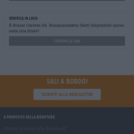
Verifica in loco
È Brauer Carsten Da Braumanufaktur Hertl Disponibile anche
nella mia filiale?
Controlla ora
Sali a bordo!
'Iscriviti alla newsletter'
A proposito della Bierothek
Offerte di lavoro alla Bierothek
®