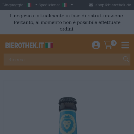
Skip to main content
Italian
Italia
Linguaggio:
Spedizione:
shop@bierothek.de
Il negozio è attualmente in fase di ristrutturazione.
Pertanto, al momento non è possibile effettuare
ordini.
0
Einloggen / An
Warenkor
M