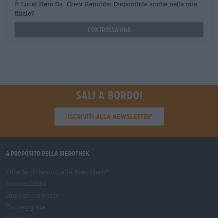
È Local Hero Da Crew Republic Disponibile anche nella mia
filiale?
Controlla ora
Sali a bordo!
'Iscriviti alla newsletter'
A proposito della Bierothek
Offerte di lavoro alla Bierothek
®
Sostenibilità
Impegno sociale
Passeggiata