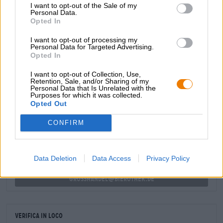
I want to opt-out of the Sale of my
due tipi di malto. L’aggiunta del luppolo particolarmente
Personal Data.
tardiva conferisce alla birra un sapore ricco senza
Opted In
diventare troppo amara. Local Hero ha il sapore di malto
delicato e luppolo fresco, oltre a un pizzico di lime.
I want to opt-out of processing my
Personal Data for Targeted Advertising.
Opted In
I want to opt-out of Collection, Use,
Retention, Sale, and/or Sharing of my
Personal Data that Is Unrelated with the
Purposes for which it was collected.
CONSULENZA GRATUITA SULLA BIRRA
Opted Out
Hai domande su questa birra? Siamo qui per te.
shop@bierothek.de
CONFIRM
commercianti o ristoratori
Data Deletion
Data Access
Privacy Policy
Du willst größere Mengen günstiger einkaufen?
grosshandel@bierothek.de
Verifica in loco