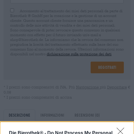
Acconsento al trattamento dei miei dati personali da parte di
Bierothek ® GmbH per la creazione e la gestione di un account
cliente. Questo account cliente fornisce una panoramica e un
controllo delle mie attività di vendita e dei miei dati personali.
Sono consapevole di poter revocare questo consenso in qualsiasi
momento con effetto per il futuro inviando un'e-mail a
shop@bierothek.de. La informiamo che la revoca del consenso non
pregiudica la liceità del trattamento effettuato sulla base del suo
consenso fino al momento della revoca. Ulteriori informazioni sono
disponibili nel nostro
dichiarazione sulla protezione dei dati
Registrati
* I prezzi sono comprensivi di IVA. Più
Navigazione
più
Depositare
€
0,08
* I prezzi sono comprensivi di accisa
Descrizione
Informazioni
Recensioni
(0)
Die Bierothek® -
Do Not Process My Personal