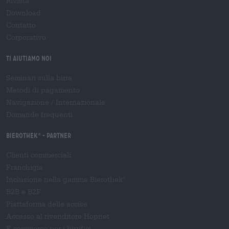
Rivista
Download
Contatto
Corporativo
Ti aiutiamo noi
Seminari sulla birra
Metodi di pagamento
Navigazione
/
Internazionale
Domande frequenti
Bierothek
- Partner
®
Clienti commerciali
Franchigia
Inclusione nella gamma Bierothek
®
B2B e B2F
Piattaforma delle accise
Accesso al rivenditore Hopnet
E-commerce per i birrifici