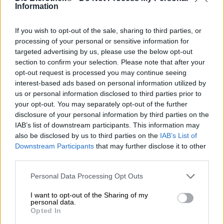
Viviamo in tempi complicati. Vogliamo scoprire il mondo,
Information
percorrere sentieri incontaminati e muoverci con i
progressi della tecnologia. Allo stesso tempo sentiamo
If you wish to opt-out of the sale, sharing to third parties, or
anche il desiderio dei vecchi valori, vogliamo onorare
processing of your personal or sensitive information for
nuovamente l’artigianato, proteggere la nostra natura,
targeted advertising by us, please use the below opt-out
tornare a una vita più semplice e creare cose con le nostre
section to confirm your selection. Please note that after your
mani. Vogliamo viaggiare, lavorare a maglia, manifestare,
opt-out request is processed you may continue seeing
essere casalinghe, femministe, atlete e buongustai: in
interest-based ads based on personal information utilized by
breve, vogliamo tutto e idealmente allo stesso tempo.
us or personal information disclosed to third parties prior to
Il birrificio CREW Republic di Monaco ama la simultaneità
your opt-out. You may separately opt-out of the further
e celebra il fatto che cose che prima erano contraddittorie
disclosure of your personal information by third parties on the
non si escludono più a vicenda. Il team è particolarmente
IAB’s list of downstream participants. This information may
interessato alle persone che amano la propria casa e che
also be disclosed by us to third parties on the
IAB’s List of
continuano a viaggiare nel mondo per riportare
Downstream Participants
that may further disclose it to other
innovazione e risultati nella loro terra natale. Nonostante
third parties.
tutta la bellezza della terra, non dimenticano mai le loro
radici.
Personal Data Processing Opt Outs
La loro birra per queste persone è Local Hero, una
I want to opt-out of the Sharing of my
versione moderna della Hellen bavarese. Il pregiato vino
personal data.
Opted In
ha una gradazione alcolica equilibrata di 5,0% e porta nel
bicchiere un sapiente equilibrio di due tipi di luppolo e