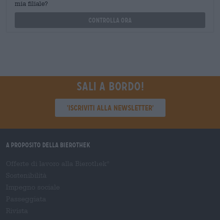
mia filiale?
Controlla ora
Sali a bordo!
'Iscriviti alla newsletter'
A proposito della Bierothek
Offerte di lavoro alla Bierothek
®
Sostenibilità
Impegno sociale
Passeggiata
Rivista