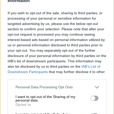
Information
I birrai artigianali di solito scelgono la produzione della
birra a cucù quando hanno appena iniziato la loro carriera
e non dispongono ancora delle risorse finanziarie per il
If you wish to opt-out of the sale, sharing to third parties, or
proprio sistema di produzione della birra. Alcuni scelgono
processing of your personal or sensitive information for
questa forma di produzione della birra anche come stato
targeted advertising by us, please use the below opt-out
permanente perché apprezzano lo scambio con i colleghi
section to confirm your selection. Please note that after your
e amano esplorare la storia del mondo. Per il team del Ten
opt-out request is processed you may continue seeing
Men Brewery è stato completamente diverso: dal 2018 il
interest-based ads based on personal information utilized by
birrificio dispone di un proprio impianto di produzione
us or personal information disclosed to third parties prior to
della birra e negli ultimi anni produce birra tra le proprie
your opt-out. You may separately opt-out of the further
quattro mura. Ma ora sono produttori di cucù e non di loro
disclosure of your personal information by third parties on the
spontanea volontà. Quando la Russia invase l’Ucraina nel
IAB’s list of downstream participants. This information may
febbraio 2022, il birrificio fu sequestrato nei primi giorni di
also be disclosed by us to third parties on the
IAB’s List of
guerra. La squadra è dovuta fuggire e ora è costretta a
Downstream Participants
that may further disclose it to other
contare sull'ospitalità di altri birrifici.
third parties.
Tuttavia, questa terribile circostanza non impedisce ai
Personal Data Processing Opt Outs
birrai di continuare a fare il loro lavoro.
I want to opt-out of the Sharing of my
Un classico del birrificio è la loro Ten Men IPA. La
personal data.
creazione è prodotta nello stile di una IPA della West
Opted In
Coast e non è né filtrata né pastorizzata. Un camion carico
di luppolo Amarillo, Citra e Simcoe conferisce alla birra il