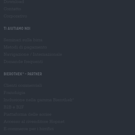
Download
Contatto
Corporativo
Ti aiutiamo noi
Seminari sulla birra
Metodi di pagamento
Navigazione
/
Internazionale
Domande frequenti
Bierothek
- Partner
®
Clienti commerciali
Franchigia
Inclusione nella gamma Bierothek
®
B2B e B2F
Piattaforma delle accise
Accesso al rivenditore Hopnet
E-commerce per i birrifici