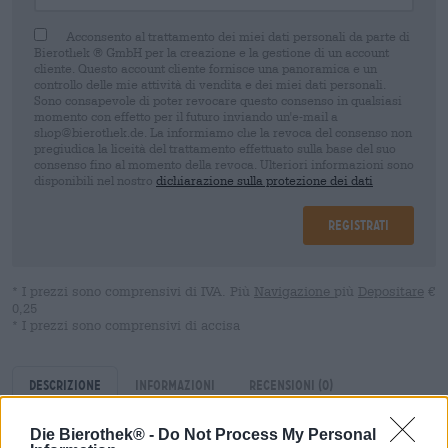
Acconsento al trattamento dei miei dati personali da parte di
Bierothek ® GmbH per la creazione e la gestione di un account
cliente. Questo account cliente fornisce una panoramica e un
controllo delle mie attività di vendita e dei miei dati personali.
Sono consapevole di poter revocare questo consenso in qualsiasi
momento con effetto per il futuro inviando un'e-mail a
shop@bierothek.de. La informiamo che la revoca del consenso non
pregiudica la liceità del trattamento effettuato sulla base del suo
consenso fino al momento della revoca. Ulteriori informazioni sono
disponibili nel nostro
dichiarazione sulla protezione dei dati
Registrati
* I prezzi sono comprensivi di IVA. Più
Navigazione
più
Depositare
€
0,25
* I prezzi sono comprensivi di accisa
Descrizione
Informazioni
Recensioni
(0)
Die Bierothek® -
Do Not Process My Personal