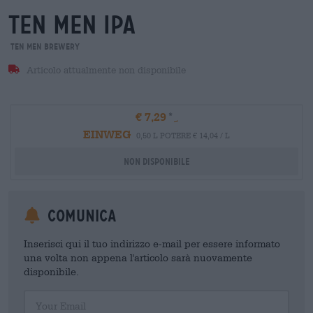
ten men ipa
Ten Men Brewery
Articolo attualmente non disponibile
€ 7,29
EINWEG
0,50 L POTERE € 14,04 / L
Non disponibile
Comunica
Inserisci qui il tuo indirizzo e-mail per essere informato
una volta non appena l'articolo sarà nuovamente
disponibile.
Your Email