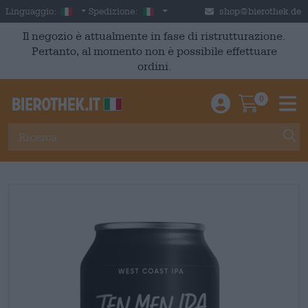
Skip to main content
Italian
Italia
Linguaggio:
Spedizione:
shop@bierothek.de
Il negozio è attualmente in fase di ristrutturazione.
Pertanto, al momento non è possibile effettuare
ordini.
0
Einloggen / An
Warenkor
M