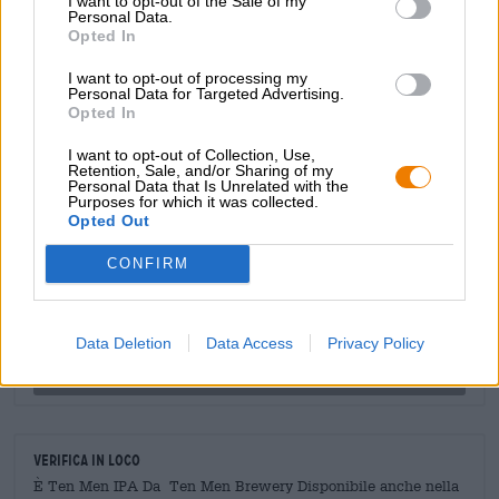
I want to opt-out of the Sale of my
suo aroma fruttato e l'amarezza stabile. La Ten Men IPA
Personal Data.
Opted In
ha un sapore di agrumi, resina di pino speziata, erbe
appena tagliate, malto leggero e luppolo verde.
I want to opt-out of processing my
Personal Data for Targeted Advertising.
Opted In
I want to opt-out of Collection, Use,
Retention, Sale, and/or Sharing of my
Personal Data that Is Unrelated with the
CONSULENZA GRATUITA SULLA BIRRA
Purposes for which it was collected.
Hai domande su questa birra? Siamo qui per te.
Opted Out
shop@bierothek.de
CONFIRM
commercianti o ristoratori
Du willst größere Mengen günstiger einkaufen?
Data Deletion
Data Access
Privacy Policy
grosshandel@bierothek.de
Verifica in loco
È Ten Men IPA Da Ten Men Brewery Disponibile anche nella