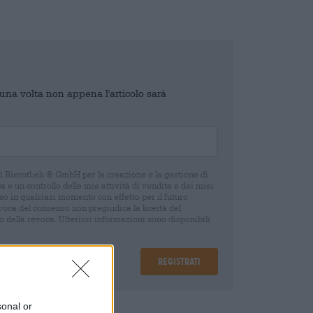
o una volta non appena l'articolo sarà
di Bierothek ® GmbH per la creazione e la gestione di
 e un controllo delle mie attività di vendita e dei miei
o in qualsiasi momento con effetto per il futuro
oca del consenso non pregiudica la liceità del
 della revoca. Ulteriori informazioni sono disponibili
Registrati
sonal or
are
€ 0,08