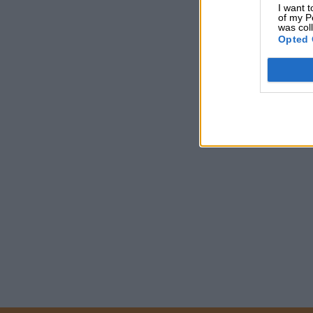
I want t
of my P
was col
Opted 