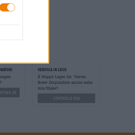
evito
oratori
Verifica in loco
Mengen
È Hoppy Lager Da Varvar
?
Brew Disponibile anche nella
mia filiale?
othek.de
Controlla ora