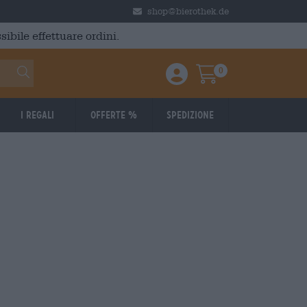
shop@bierothek.de
ibile effettuare ordini.
0
Einloggen / Anmelden
Warenkorb
I regali
Offerte %
Spedizione