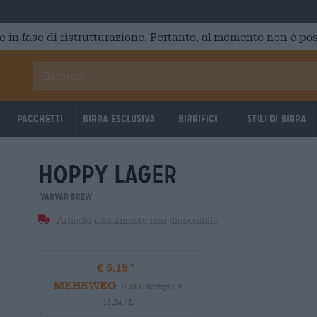
e in fase di ristrutturazione. Pertanto, al momento non è poss
Pacchetti
Birra Esclusiva
Birrifici
Stili di birra
hoppy lager
Varvar Brew
Articolo attualmente non disponibile
€ 5,19
MEHRWEG
0,33 L Bottiglia €
15,24 / L