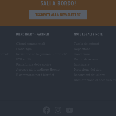
Sali a bordo!
'Iscriviti alla newsletter'
Bierothek
- Partner
Note legali / Note
®
Clienti commerciali
Tutela dei minori
Franchigia
Depositare
zionale
Inclusione nella gamma Bierothek
Condizioni
®
B2B e B2F
Diritto di recesso
Piattaforma delle accise
Imprimere
Accesso al rivenditore Hopnet
Protezione dei dati
E-commerce per i birrifici
Recensioni dei clienti
Dichiarazione di accessibilit