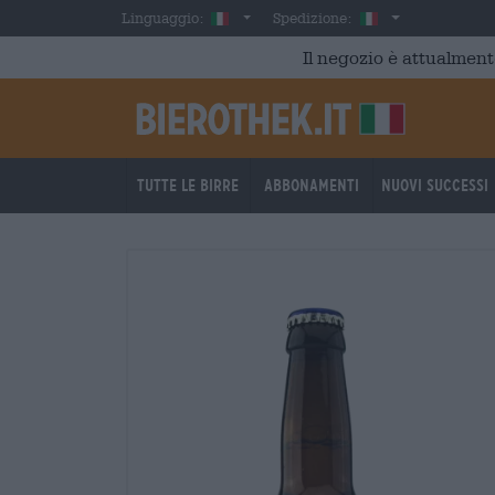
Skip to main content
Italian
Italia
Linguaggio:
Spedizione:
Il negozio è attualment
Tutte le birre
Abbonamenti
Nuovi successi