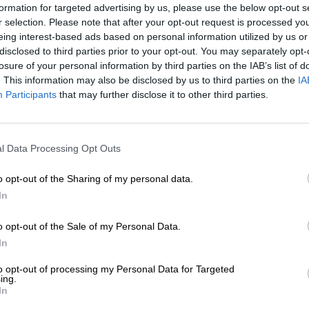
* I prezzi sono comprensivi di accisa
formation for targeted advertising by us, please use the below opt-out s
r selection. Please note that after your opt-out request is processed y
eing interest-based ads based on personal information utilized by us or
Informazioni
Recensioni
(0)
disclosed to third parties prior to your opt-out. You may separately opt-
losure of your personal information by third parties on the IAB’s list of
. This information may also be disclosed by us to third parties on the
IA
Contenuto
0,33 Litro Bottiglia
Participants
that may further disclose it to other third parties.
Brauerei
Varvar Brew
Tessera Bierothek®
68002001
l Data Processing Opt Outs
Peso
0.33kg(0.67kg con imballaggio)
o opt-out of the Sharing of my personal data.
Depositare
€ 0.08
In
LMIV
Operatore responsabile del setto
Varvar Brew, VOL. STAROSILSKA
o opt-out of the Sale of my Personal Data.
KYIV Ukraine(UA)
In
Bierregion
Ukraine
to opt-out of processing my Personal Data for Targeted
Stile birra
lager tedesche
ing.
In
Raccomandazione
Avviatore
: Carpaccio di manzo
gastronomica
Portata principale
: Pollame alla 