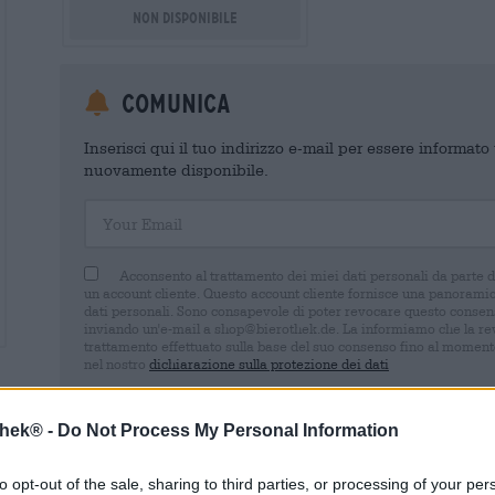
Non disponibile
Comunica
Inserisci qui il tuo indirizzo e-mail per essere informat
nuovamente disponibile.
Your Email
Acconsento al trattamento dei miei dati personali da parte 
un account cliente. Questo account cliente fornisce una panoramica
dati personali. Sono consapevole di poter revocare questo consens
inviando un'e-mail a shop@bierothek.de. La informiamo che la rev
trattamento effettuato sulla base del suo consenso fino al momento
nel nostro
dichiarazione sulla protezione dei dati
thek® -
Do Not Process My Personal Information
to opt-out of the sale, sharing to third parties, or processing of your per
* I prezzi sono comprensivi di IVA. Più
Navigazione
più
Deposit