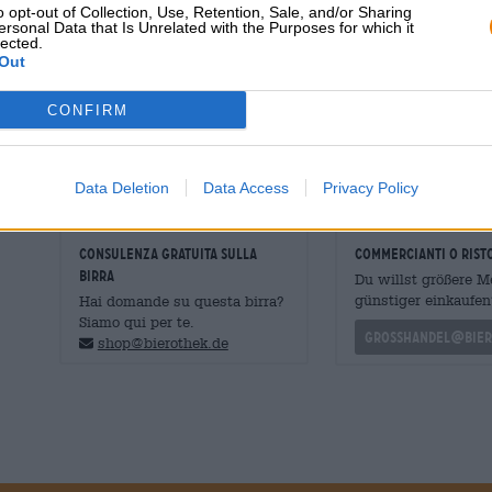
o opt-out of Collection, Use, Retention, Sale, and/or Sharing
Dessert
: Torte pesanti
ersonal Data that Is Unrelated with the Purposes for which it
lected.
Gradazione alcolica
5 % vol
Out
Amara unità
17 IBU
CONFIRM
Mosto originale
13.5 ° Plato
Ingredienti
Acqua, malto
d'orzo
, luppolo, li
Accisa
€ 0,16
Data Deletion
Data Access
Privacy Policy
CONSULENZA GRATUITA SULLA
commercianti o rist
BIRRA
Du willst größere 
günstiger einkaufen
Hai domande su questa birra?
Siamo qui per te.
grosshandel@bier
shop@bierothek.de