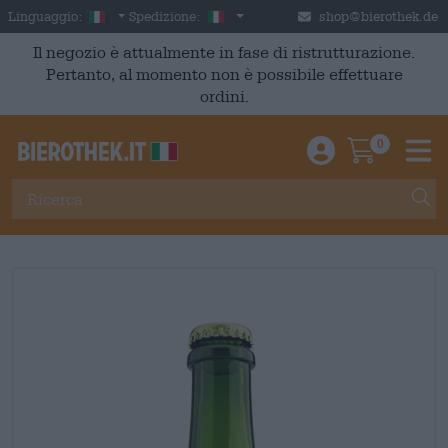
Skip to main content
Italian
Italia
Linguaggio:
Spedizione:
shop@bierothek.de
Il negozio è attualmente in fase di ristrutturazione.
Pertanto, al momento non è possibile effettuare
ordini.
0
Einloggen / An
Warenkor
M