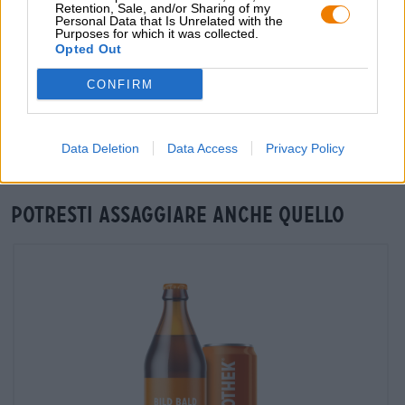
grosshandel@bierothek.de
Retention, Sale, and/or Sharing of my
Personal Data that Is Unrelated with the
Purposes for which it was collected.
Opted Out
Verifica in loco
CONFIRM
È SINGLE SOUR ORIGIN Da Totenhopfen Brauhaus
Disponibile anche nella mia filiale?
Controlla ora
Data Deletion
Data Access
Privacy Policy
Potresti assaggiare anche quello