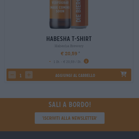
Habesha T-Shirt
Habesha Brewery
€ 20,59
-
1 St. - € 20,59 / St.
Aggiungi al carrello
decrease quantity
increase quantity
Sali a bordo!
'Iscriviti alla newsletter'