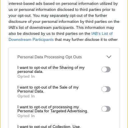
interest-based ads based on personal information utilized by
rovere e vaniglia sottolineano la complessità della birra.
Note pungenti di agrumi e il gusto inconfondibile del
us or personal information disclosed to third parties prior to
caffè si fondono per creare un'esplosione di gusto non
your opt-out. You may separately opt-out of the further
convenzionale che ti delizierà!
disclosure of your personal information by third parties on the
IAB’s list of downstream participants. This information may
La Barrel Aged Single Origin Sour IPA di Totenhopfen è
also be disclosed by us to third parties on the
IAB’s List of
una birra eccezionale per l'intenditore esigente che è alla
Downstream Participants
that may further disclose it to other
ricerca di nuove esperienze di gusto e ama lasciare i
third parties.
sentieri battuti nelle sue incursioni culinarie.
Personal Data Processing Opt Outs
I want to opt-out of the Sharing of my
personal data.
Opted In
CONSULENZA GRATUITA SULLA BIRRA
I want to opt-out of the Sale of my
Hai domande su questa birra? Siamo qui per te.
Personal Data.
shop@bierothek.de
Opted In
I want to opt-out of processing my
Personal Data for Targeted Advertising.
commercianti o ristoratori
Opted In
Du willst größere Mengen günstiger einkaufen?
I want to opt-out of Collection, Use,