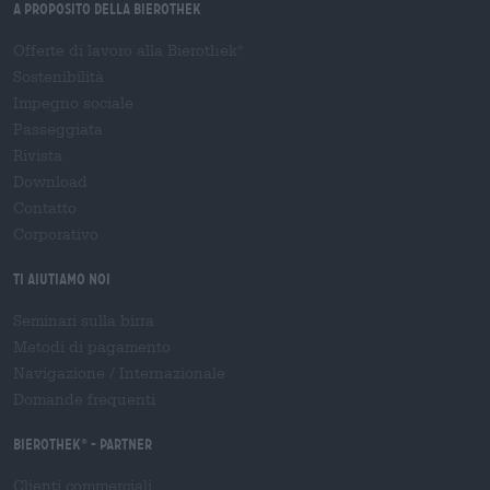
A proposito della Bierothek
Offerte di lavoro alla Bierothek
®
Sostenibilità
Impegno sociale
Passeggiata
Rivista
Download
Contatto
Corporativo
Ti aiutiamo noi
Seminari sulla birra
Metodi di pagamento
Navigazione
/
Internazionale
Domande frequenti
Bierothek
- Partner
®
Clienti commerciali