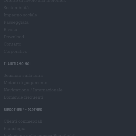
Offerte di lavoro alla Bierothek
Sostenibilità
Impegno sociale
Passeggiata
Rivista
Download
Contatto
Corporativo
Ti aiutiamo noi
Seminari sulla birra
Metodi di pagamento
Navigazione
/
Internazionale
Domande frequenti
Bierothek
- Partner
®
Clienti commerciali
Franchigia
Inclusione nella gamma Bierothek
®