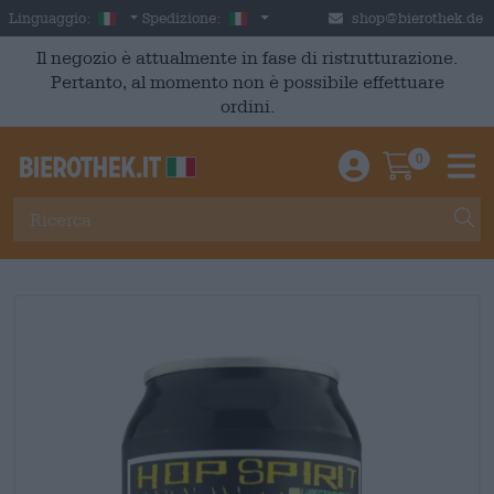
Skip to main content
Italian
Italia
Linguaggio:
Spedizione:
shop@bierothek.de
Il negozio è attualmente in fase di ristrutturazione.
Pertanto, al momento non è possibile effettuare
ordini.
0
Einloggen / An
Warenkor
M