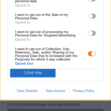
personal data.
sua dolcezza fruttata, mentre sentori floreali completano il
Opted In
profilo gustativo e completano il piacere.
I want to opt-out of the Sale of my
La creazione di Totenhopfen è una meravigliosa
Personal Data.
esperienza birraria che delizierà sia gli intenditori che i
Opted In
nuovi arrivati nel mondo delle birre artigianali. Lasciati
I want to opt-out of processing my
ispirare dalla sua seducente varietà di sapori e goditi ogni
Personal Data for Targeted Advertising.
sorso di questa composizione di birra scandalosamente
Opted In
gustosa!
I want to opt-out of Collection, Use,
Retention, Sale, and/or Sharing of my
Personal Data that Is Unrelated with the
Purposes for which it was collected.
Opted Out
CONSULENZA GRATUITA SULLA BIRRA
CONFIRM
Hai domande su questa birra? Siamo qui per te.
shop@bierothek.de
Data Deletion
Data Access
Privacy Policy
commercianti o ristoratori
Du willst größere Mengen günstiger einkaufen?