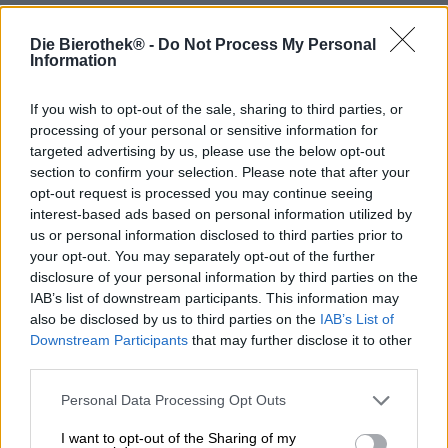
Stile della birra: Doppia New England IPA
Die Bierothek® -
Do Not Process My Personal
A questo punto vorremmo presentarvi Hop Spirit: la
Information
squisita Double New England Pale Ale proviene dal
birrificio Totenhopfen. I mastri birrai hanno messo insieme
tutta la loro passione e dedizione per creare un infuso
If you wish to opt-out of the sale, sharing to third parties, or
particolarmente equilibrato e meravigliosamente beverino.
processing of your personal or sensitive information for
Con un mix armonioso delle squisite varietà di luppolo
targeted advertising by us, please use the below opt-out
Columbus, Azzaca, Ella, Galaxy e Citra, questa birra ti
section to confirm your selection. Please note that after your
accompagna in un viaggio del gusto indimenticabile.
opt-out request is processed you may continue seeing
interest-based ads based on personal information utilized by
Hop Spirit si presenta nel bicchiere in un giallo di grano
us or personal information disclosed to third parties prior to
densamente torbido ed è decorato con una fugace
your opt-out. You may separately opt-out of the further
schiuma di schiuma. Questo look favoloso apre
disclosure of your personal information by third parties on the
l'esperienza della birra in modo suggestivo. Al naso si
IAB’s list of downstream participants. This information may
percepisce un bouquet di drupacee mature, coni di
also be disclosed by us to third parties on the
IAB’s List of
luppolo appena raccolti, malto delicato e un accenno di
Downstream Participants
that may further disclose it to other
uva bianca - un profumo che solletica i sensi e aumenta
third parties.
l'attesa. Il gusto di questa deliziosa Double New England
Pale Ale rivela alla fine tutto il potenziale della birra: il
Personal Data Processing Opt Outs
luppolo succoso incontra l'ananas fruttato, gli agrumi
piccanti e la frutta con nocciolo giallo. L'amarezza
I want to opt-out of the Sharing of my
moderata di Hop Spirit si armonizza perfettamente con la