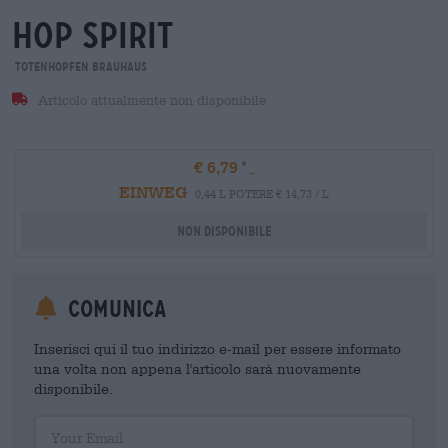
hop spirit
Totenhopfen Brauhaus
Articolo attualmente non disponibile
€ 6,79
EINWEG
0,44 L POTERE € 14,73 / L
Non disponibile
Comunica
Inserisci qui il tuo indirizzo e-mail per essere informato
una volta non appena l'articolo sarà nuovamente
disponibile.
Your Email