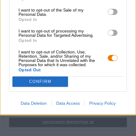
base di segale robusta e luppolata a freddo con luppoli
I want to opt-out of the Sale of my
Centennial, Mosaic e Sabro. Una ricca base di cereali con
Personal Data.
un sapore di pane appena sfornato è completata da un
Opted In
bouquet di luppoli che combina scorza di agrumi,
pompelmo, mandarino, resina di pino e albicocca con un
I want to opt-out of processing my
Personal Data for Targeted Advertising.
amaro delicatamente equilibrato.
Opted In
I want to opt-out of Collection, Use,
Retention, Sale, and/or Sharing of my
Personal Data that Is Unrelated with the
Purposes for which it was collected.
Opted Out
CONSULENZA GRATUITA SULLA BIRRA
Hai domande su questa birra? Siamo qui per te.
CONFIRM
shop@bierothek.de
Data Deletion
Data Access
Privacy Policy
commercianti o ristoratori
Du willst größere Mengen günstiger einkaufen?
grosshandel@bierothek.de