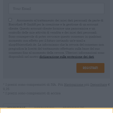
Your Email
Acconsento al trattamento dei miei dati personali da parte di
Bierothek ® GmbH per la creazione e la gestione di un account
cliente. Questo account cliente fornisce una panoramica e un
controllo delle mie attività di vendita e dei miei dati personali.
Sono consapevole di poter revocare questo consenso in qualsiasi
momento con effetto per il futuro inviando un'e-mail a
shop@bierothek.de. La informiamo che la revoca del consenso non
pregiudica la liceità del trattamento effettuato sulla base del suo
consenso fino al momento della revoca. Ulteriori informazioni sono
disponibili nel nostro
dichiarazione sulla protezione dei dati
Registrati
* I prezzi sono comprensivi di IVA. Più
Navigazione
più
Depositare
€
0,25
* I prezzi sono comprensivi di accisa
Descrizione
Informazioni
Recensioni
(0)