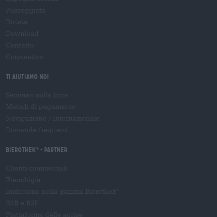
Passeggiata
Rivista
Download
Contatto
Corporativo
Ti aiutiamo noi
Seminari sulla birra
Metodi di pagamento
Navigazione
/
Internazionale
Domande frequenti
Bierothek
- Partner
®
Clienti commerciali
Franchigia
Inclusione nella gamma Bierothek
®
B2B e B2F
Piattaforma delle accise