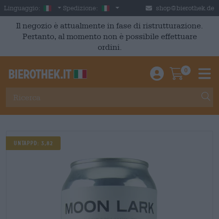
Skip to main content
Italian
Italia
Linguaggio:
Spedizione:
shop@bierothek.de
Il negozio è attualmente in fase di ristrutturazione.
Pertanto, al momento non è possibile effettuare
ordini.
0
Einloggen / An
Warenkor
M
Untappd: 3,82