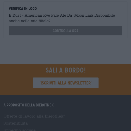
Verifica in loco
È Dust - American Rye Pale Ale Da Moon Lark Disponibile
anche nella mia filiale?
Controlla ora
Sali a bordo!
'Iscriviti alla newsletter'
A proposito della Bierothek
Offerte di lavoro alla Bierothek
®
Sostenibilità
Impegno sociale