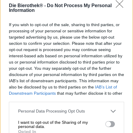
Die Bierothek® -
Do Not Process My Personal
Information
La polvere è un argomento spinoso per molte persone. Si
accumula in antiestetici accumuli sotto i mobili e negli
If you wish to opt-out of the sale, sharing to third parties, or
angoli della casa, ricopre le superfici con uno strato
processing of your personal or sensitive information for
sottilissimo, ci fa starnutire e danza nell’aria come neve
targeted advertising by us, please use the below opt-out
fresca quando esposta alla luce. Scatena allergie, si
section to confirm your selection. Please note that after your
combina con il grasso in cucina formando una massa
opt-out request is processed you may continue seeing
ostinata difficile da rimuovere da piastrelle e cappa
interest-based ads based on personal information utilized by
aspirante, costringe a indossare una mascherina quando
us or personal information disclosed to third parties prior to
si sega e si leviga e, se sollevata bruscamente, a volte fa
your opt-out. You may separately opt-out of the further
persino scattare l’allarme antincendio. La polvere è
disclosure of your personal information by third parties on the
composta da piccole particelle solide composte da ogni
IAB’s list of downstream participants. This information may
sorta di sostanze sgradevoli, come scaglie di pelle umana
also be disclosed by us to third parties on the
IAB’s List of
o polline, ed è una fatica di Sisifo a cui è impossibile
sfuggire.
Downstream Participants
that may further disclose it to other
third parties.
Il birrificio Moon Lark dimostra che la polvere può anche
essere piacevole. La loro ultima creazione, chiamata Dust,
Personal Data Processing Opt Outs
non è un fastidio onnipresente, ma piuttosto una
American Rye Pale Ale davvero piacevole.
I want to opt-out of the Sharing of my
personal data.
Opted In
Questa birra densamente torbida, succosa e vellutata è a