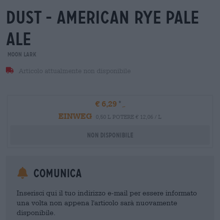
dust - american rye pale
ale
Moon Lark
Articolo attualmente non disponibile
€ 6,29
EINWEG
0,50 L POTERE € 12,06 / L
Non disponibile
Comunica
Inserisci qui il tuo indirizzo e-mail per essere informato
una volta non appena l'articolo sarà nuovamente
disponibile.