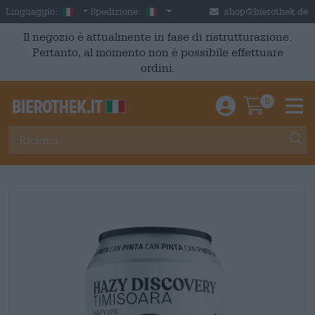
Skip to main content
Italian
Italia
Linguaggio:
Spedizione:
shop@bierothek.de
Il negozio è attualmente in fase di ristrutturazione.
Pertanto, al momento non è possibile effettuare
ordini.
0
Einloggen / An
Warenkor
M