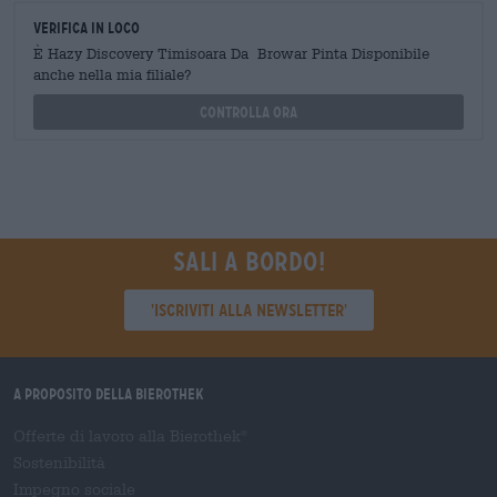
Verifica in loco
È Hazy Discovery Timisoara Da Browar Pinta Disponibile
anche nella mia filiale?
Controlla ora
Sali a bordo!
'Iscriviti alla newsletter'
A proposito della Bierothek
Offerte di lavoro alla Bierothek
®
Sostenibilità
Impegno sociale