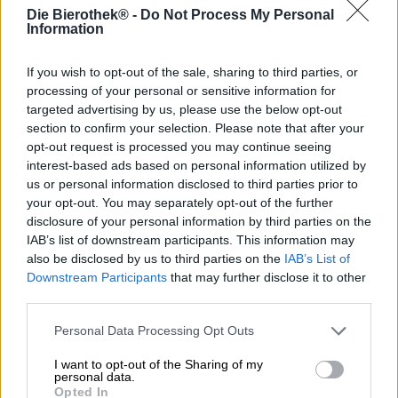
Dopo che l’agenzia di viaggi Pinta ci ha portato in
Die Bierothek® -
Do Not Process My Personal
metropoli come Riga, Praga, Manchester e Budapest, ora
Information
sono all’ordine del giorno destinazioni più piccole e meno
scoperte. Il primo scalo sulla rotta è Timisoara.
If you wish to opt-out of the sale, sharing to third parties, or
processing of your personal or sensitive information for
Se non ne hai mai sentito parlare, ecco alcuni fatti chiave.
targeted advertising by us, please use the below opt-out
Timișoara è una piccola città nella Romania occidentale,
section to confirm your selection. Please note that after your
conosciuta anche come Temeswar in tedesco. I quasi
opt-out request is processed you may continue seeing
251.000 abitanti sono distribuiti su un territorio di 130
chilometri quadrati, in cui sono presenti innumerevoli
interest-based ads based on personal information utilized by
edifici storici e costruzioni antiche. Il centro cittadino con i
us or personal information disclosed to third parties prior to
suoi magnifici edifici ricorda la capitale dell’Austria ed è
your opt-out. You may separately opt-out of the further
per questo chiamato anche “Piccola Vienna”. Tra le
disclosure of your personal information by third parties on the
incantevoli case dai colori pastello si trovano una fortezza,
IAB’s list of downstream participants. This information may
una cattedrale, un teatro nazionale, un castello ed edifici
also be disclosed by us to third parties on the
IAB’s List of
religiosi di varie confessioni. Grazie alle sue attrazioni e
Downstream Participants
that may further disclose it to other
alla tradizione secolare, Timişoara è stata nominata
third parties.
Capitale europea della cultura per il 2023. Vale
sicuramente la pena visitarlo e il tuo biglietto è Hazy
Personal Data Processing Opt Outs
Discovery del Browar Pinta.
I want to opt-out of the Sharing of my
La Hazy India Pale Ale ti trasporta nella lontana Romania
personal data.
Opted In
sulle ali di quattro diverse varietà di luppolo. Da qui