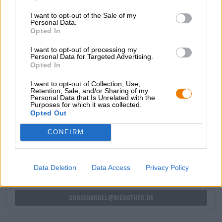
proviene anche la
Bereta Brewing Company
, che è stata
I want to opt-out of the Sale of my
partner di collaborazione di Pinta per questa creazione. Il
Personal Data.
loro lavoro congiunto ha una consistenza avvincente e
Opted In
cremosa e porta nel bicchiere una composizione beverina
di frutta tropicale, note di agrumi, resina di pino e sentori
I want to opt-out of processing my
di coni di luppolo verde.
Personal Data for Targeted Advertising.
Opted In
I want to opt-out of Collection, Use,
Retention, Sale, and/or Sharing of my
Personal Data that Is Unrelated with the
Purposes for which it was collected.
Opted Out
CONSULENZA GRATUITA SULLA BIRRA
Hai domande su questa birra? Siamo qui per te.
CONFIRM
shop@bierothek.de
Data Deletion
Data Access
Privacy Policy
commercianti o ristoratori
Du willst größere Mengen günstiger einkaufen?
grosshandel@bierothek.de