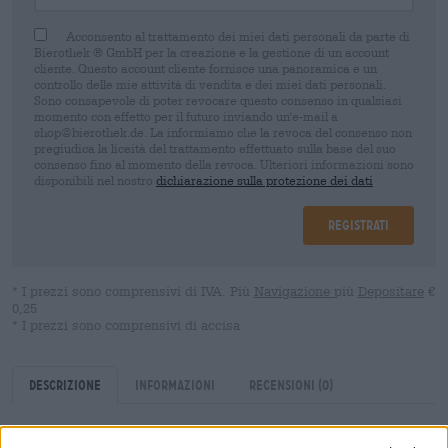
Acconsento al trattamento dei miei dati personali da parte di
Bierothek ® GmbH per la creazione e la gestione di un account
cliente. Questo account cliente fornisce una panoramica e un
controllo delle mie attività di vendita e dei miei dati personali.
Sono consapevole di poter revocare questo consenso in qualsiasi
momento con effetto per il futuro inviando un'e-mail a
shop@bierothek.de. La informiamo che la revoca del consenso non
pregiudica la liceità del trattamento effettuato sulla base del suo
consenso fino al momento della revoca. Ulteriori informazioni sono
disponibili nel nostro
dichiarazione sulla protezione dei dati
Registrati
* I prezzi sono comprensivi di IVA. Più
Navigazione
più
Depositare
€
0,25
* I prezzi sono comprensivi di accisa
Descrizione
Informazioni
Recensioni
(0)