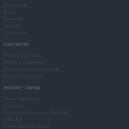
Passeggiata
Rivista
Download
Contatto
Corporativo
Ti aiutiamo noi
Seminari sulla birra
Metodi di pagamento
Navigazione
/
Internazionale
Domande frequenti
Bierothek
- Partner
®
Clienti commerciali
Franchigia
Inclusione nella gamma Bierothek
®
B2B e B2F
Piattaforma delle accise