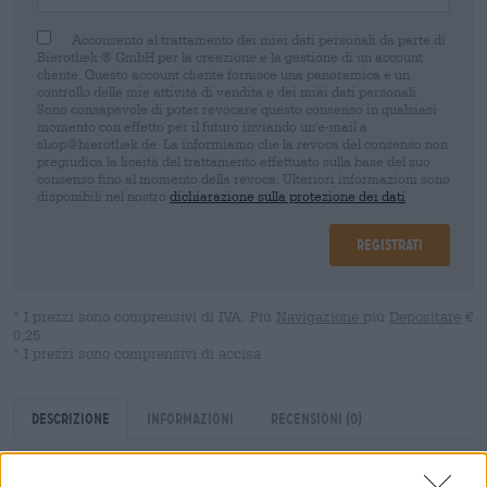
Acconsento al trattamento dei miei dati personali da parte di
Bierothek ® GmbH per la creazione e la gestione di un account
cliente. Questo account cliente fornisce una panoramica e un
controllo delle mie attività di vendita e dei miei dati personali.
Sono consapevole di poter revocare questo consenso in qualsiasi
momento con effetto per il futuro inviando un'e-mail a
shop@bierothek.de. La informiamo che la revoca del consenso non
pregiudica la liceità del trattamento effettuato sulla base del suo
consenso fino al momento della revoca. Ulteriori informazioni sono
disponibili nel nostro
dichiarazione sulla protezione dei dati
Registrati
* I prezzi sono comprensivi di IVA. Più
Navigazione
più
Depositare
€
0,25
* I prezzi sono comprensivi di accisa
Descrizione
Informazioni
Recensioni
(0)