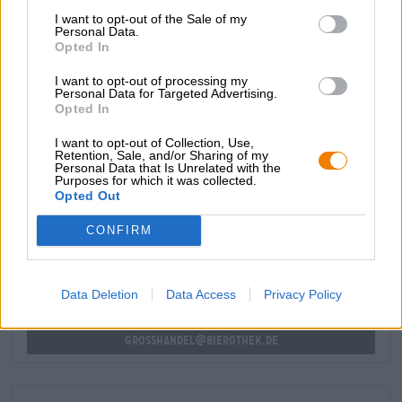
utilizzato un mix aromatico di luppolo tradizionale e
I want to opt-out of the Sale of my
Personal Data.
sperimentale e hanno aggiunto l'oro verde al bollitore in
Opted In
coni congelati per estrarre il sapore più fresco.
I want to opt-out of processing my
Regalati un delizioso breve viaggio negli USA!
Personal Data for Targeted Advertising.
Opted In
I want to opt-out of Collection, Use,
Retention, Sale, and/or Sharing of my
Personal Data that Is Unrelated with the
Purposes for which it was collected.
CONSULENZA GRATUITA SULLA BIRRA
Opted Out
Hai domande su questa birra? Siamo qui per te.
shop@bierothek.de
CONFIRM
commercianti o ristoratori
Data Deletion
Data Access
Privacy Policy
Du willst größere Mengen günstiger einkaufen?
grosshandel@bierothek.de