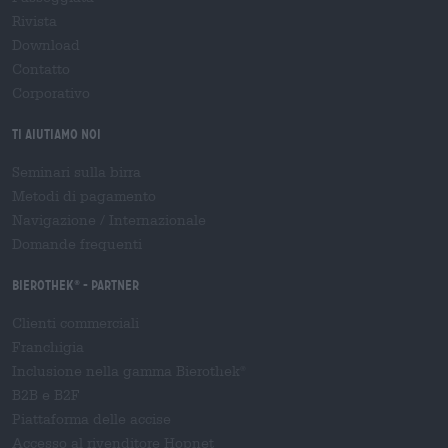
Rivista
Download
Contatto
Corporativo
Ti aiutiamo noi
Seminari sulla birra
Metodi di pagamento
Navigazione
/
Internazionale
Domande frequenti
Bierothek
- Partner
®
Clienti commerciali
Franchigia
Inclusione nella gamma Bierothek
®
B2B e B2F
Piattaforma delle accise
Accesso al rivenditore Hopnet