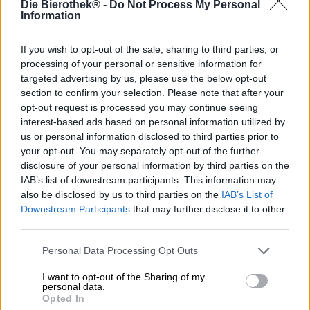
Die Bierothek® -
Do Not Process My Personal
Lo stato americano dell'Oregon si trova nel Pacifico nord-
Information
occidentale, sulla costa occidentale degli Stati Uniti. La
regione ospita il lago più profondo delle Americhe e offre
montagne, fasce costiere, foreste pluviali, ampi fiumi,
If you wish to opt-out of the sale, sharing to third parties, or
deserti e vulcani. Più della metà dello stato è ricoperta da
processing of your personal or sensitive information for
fitte foreste, che ospitano innumerevoli specie di animali e
targeted advertising by us, please use the below opt-out
piante. Il clima mite e il paesaggio mozzafiato invitano
section to confirm your selection. Please note that after your
alle attività all'aria aperta: l'Oregon è un paradiso per
opt-out request is processed you may continue seeing
appassionati di mountain bike, canoa, golfisti,
interest-based ads based on personal information utilized by
appassionati di sport invernali, escursionisti, alpinisti,
us or personal information disclosed to third parties prior to
birdwatcher, pescatori e cacciatori. Anche se ci sono
your opt-out. You may separately opt-out of the further
alcune città, la maggior parte dei visitatori trascorre il
disclosure of your personal information by third parties on the
proprio tempo nella natura.
IAB’s list of downstream participants. This information may
also be disclosed by us to third parties on the
IAB’s List of
La flora comprende anche estesi giardini di luppolo. La
Downstream Participants
that may further disclose it to other
famosa Yakima Valley non si trova direttamente
third parties.
nell'Oregon, ma si trova nelle immediate vicinanze. Il
birrificio polacco Pinta ha intrapreso già da tempo un
Personal Data Processing Opt Outs
viaggio birrario in giro per il mondo
e ora farà tappa in
Oregon con la sua ultima aggiunta alla Hazy Discovery
I want to opt-out of the Sharing of my
Series. In collaborazione con Yakima Chief Hops, il team
personal data.
ha creato una Hazy Double India Pale Ale che ti
Opted In
trasporterà direttamente in Oregon. I birrai hanno