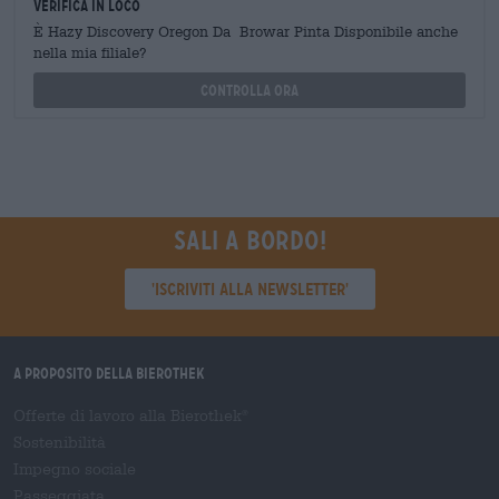
Verifica in loco
È Hazy Discovery Oregon Da Browar Pinta Disponibile anche
nella mia filiale?
Controlla ora
Sali a bordo!
'Iscriviti alla newsletter'
A proposito della Bierothek
Offerte di lavoro alla Bierothek
®
Sostenibilità
Impegno sociale
Passeggiata