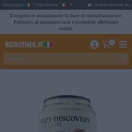
Skip to main content
Italian
Italia
Linguaggio:
Spedizione:
shop@bierothek.de
Il negozio è attualmente in fase di ristrutturazione.
Pertanto, al momento non è possibile effettuare
ordini.
0
Einloggen / An
Warenkor
M