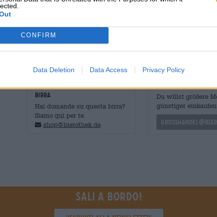
diffondono sulla lingua. Sentori di elegante vino bianco 
lected.
gusto.
Out
Birra dagli amanti della birra per gli amanti della birra!
CONFIRM
Data Deletion
Data Access
Privacy Policy
CONSULENZA GRATUITA SULLA
commercianti o rist
BIRRA
Du willst größere 
günstiger einkaufen
Hai domande su questa birra?
Siamo qui per te.
grosshandel@bier
shop@bierothek.de
Sali a bordo!