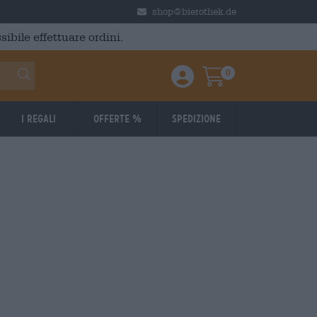
shop@bierothek.de
ibile effettuare ordini.
0
Einloggen / Anmelden
Warenkorb
I regali
Offerte %
Spedizione