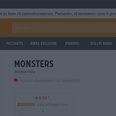
e in fase di ristrutturazione. Pertanto, al momento non è poss
Pacchetti
Birra Esclusiva
Birrifici
Stili di birra
monsters
Browar Pinta
Articolo attualmente non disponibile
€ 5,39
EINWEG
0,50 L POTERE € 10,04 /
L