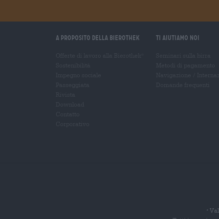
A proposito della Bierothek
Ti aiutiamo noi
Offerte di lavoro alla Bierothek
Seminari sulla birra
®
Sostenibilità
Metodi di pagamento
Impegno sociale
Navigazione
/
Interna
Passeggiata
Domande frequenti
Rivista
Download
Contatto
Corporativo
Val
*