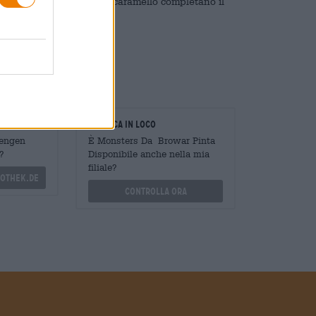
e vaniglia e un tocco di caramello completano il
oratori
Verifica in loco
Mengen
È Monsters Da Browar Pinta
?
Disponibile anche nella mia
filiale?
othek.de
Controlla ora