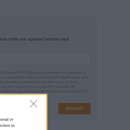
o una volta non appena l'articolo sarà
di Bierothek ® GmbH per la creazione e la gestione di
 e un controllo delle mie attività di vendita e dei miei
o in qualsiasi momento con effetto per il futuro
oca del consenso non pregiudica la liceità del
 della revoca. Ulteriori informazioni sono disponibili
Registrati
sonal or
ection to
are
€ 0,25