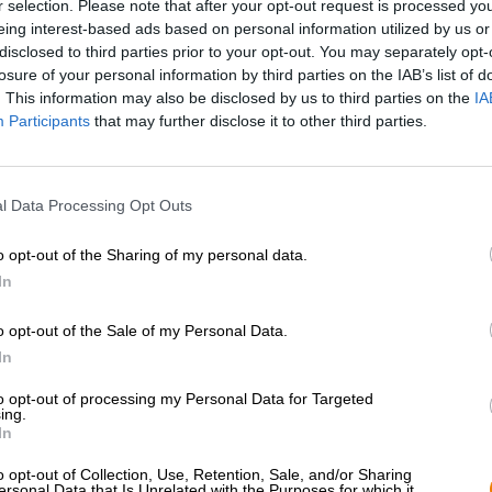
r selection. Please note that after your opt-out request is processed y
* I prezzi sono comprensivi di accisa
eing interest-based ads based on personal information utilized by us or
disclosed to third parties prior to your opt-out. You may separately opt-
losure of your personal information by third parties on the IAB’s list of
Descrizione
Informazioni
Recensioni
(0)
. This information may also be disclosed by us to third parties on the
IA
Participants
that may further disclose it to other third parties.
Stile birra: Hazy DIPA
Per esprimere la loro esuberante gioia nella produzione del
l Data Processing Opt Outs
una serie molto speciale. Insieme agli amici birrai polacc
di euforia e luppolo. Ogni birra testimonia l'amicizia tra i 
o opt-out of the Sharing of my personal data.
passione e il loro entusiasmo per il succo d'orzo.
In
In collaborazione con il birrificio Monsters di Varsavia,
che unisce la potenza di due luppoli. La varietà neozela
o opt-out of the Sale of my Personal Data.
frutti luminosi e pregiato vino bianco, mentre Citra in v
In
una freschezza meravigliosamente piccante. Nonostante il 
un'impressionante gradazione alcolica di 8,0%.
to opt-out of processing my Personal Data for Targeted
ing.
La birra ambrata, riccamente torbida, ha una sottile sch
In
appena grattugiata, pompelmo rosa e uva bianca. Il pot-
una leggera dolcezza e un'amarezza riservata, note di 
o opt-out of Collection, Use, Retention, Sale, and/or Sharing
ersonal Data that Is Unrelated with the Purposes for which it