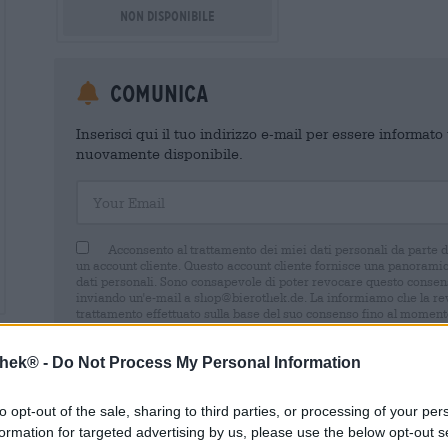
Non disponibile
Comunica
Inserisci qui il tuo indirizzo e-mail per essere informat
nuovamente disponibile.
Your Email
Acconsento al trattamento dei miei dati personali da parte 
un account cliente. Questo account cliente fornisce una panoramica
dati personali. Sono consapevole di poter revocare questo consens
inviando un'e-mail a shop@bierothek.de. La informiamo che la rev
trattamento effettuato sulla base del suo consenso fino al momento
nel nostro
dichiarazione sulla protezione dei dati
thek® -
Do Not Process My Personal Information
to opt-out of the sale, sharing to third parties, or processing of your per
formation for targeted advertising by us, please use the below opt-out s
* I prezzi sono comprensivi di IVA. Più
Navigazione
più
Deposit