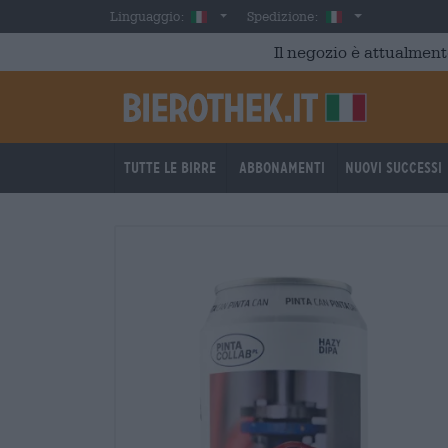
Skip to main content
Italian
Italia
Linguaggio:
Spedizione:
Il negozio è attualment
Tutte le birre
Abbonamenti
Nuovi successi