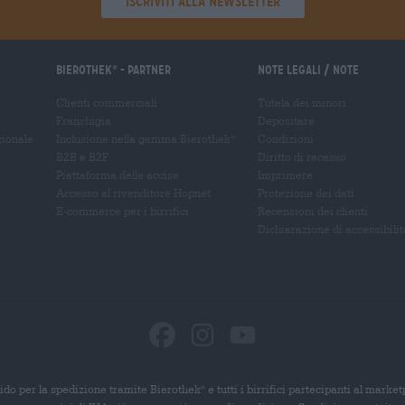
'Iscriviti alla newsletter'
Bierothek
- Partner
Note legali / Note
®
Clienti commerciali
Tutela dei minori
Franchigia
Depositare
zionale
Inclusione nella gamma Bierothek
Condizioni
®
B2B e B2F
Diritto di recesso
Piattaforma delle accise
Imprimere
Accesso al rivenditore Hopnet
Protezione dei dati
E-commerce per i birrifici
Recensioni dei clienti
Dichiarazione di accessibilit
ido per la spedizione tramite Bierothek
e tutti i birrifici partecipanti al marke
®