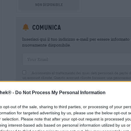
Non disponibile
Comunica
Inserisci qui il tuo indirizzo e-mail per essere informat
nuovamente disponibile.
Your Email
Acconsento al trattamento dei miei dati personali da parte 
un account cliente. Questo account cliente fornisce una panoramica
dati personali. Sono consapevole di poter revocare questo consens
inviando un'e-mail a shop@bierothek.de. La informiamo che la rev
trattamento effettuato sulla base del suo consenso fino al momento
thek® -
Do Not Process My Personal Information
nel nostro
dichiarazione sulla protezione dei dati
to opt-out of the sale, sharing to third parties, or processing of your per
formation for targeted advertising by us, please use the below opt-out s
r selection. Please note that after your opt-out request is processed y
eing interest-based ads based on personal information utilized by us or
* I prezzi sono comprensivi di IVA. Più
Navigazione
più
Deposit