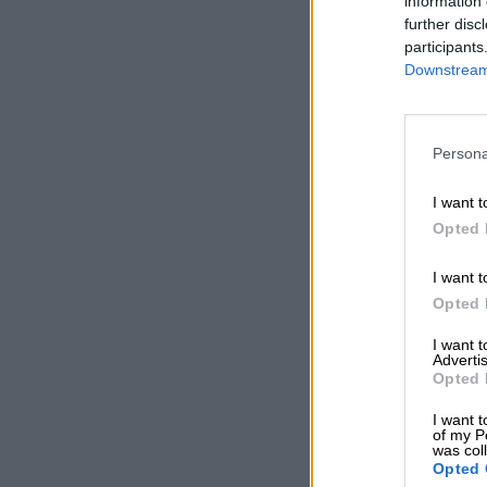
information 
further disc
participants
Downstream 
Persona
I want t
Opted 
I want t
Opted 
I want 
Advertis
Opted 
I want t
of my P
was col
Opted 