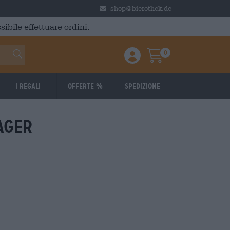
shop@bierothek.de
ibile effettuare ordini.
0
Einloggen / Anmelden
Warenkorb
I regali
Offerte %
Spedizione
ager