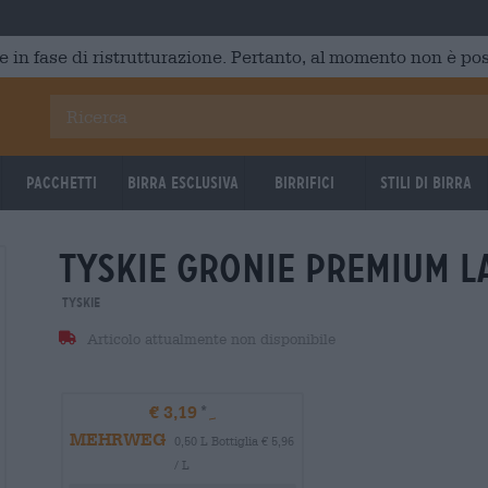
e in fase di ristrutturazione. Pertanto, al momento non è poss
Pacchetti
Birra Esclusiva
Birrifici
Stili di birra
tyskie gronie premium l
Tyskie
Articolo attualmente non disponibile
€ 3,19
MEHRWEG
0,50 L Bottiglia € 5,96
/ L