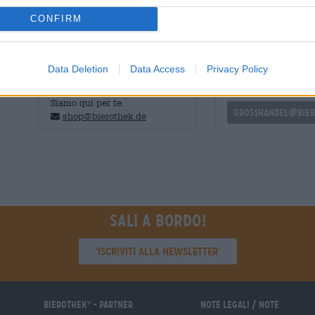
Se stai cercando una birra chiara semplice e bevibile, ti
CONFIRM
CONSULENZA GRATUITA SULLA
commercianti o rist
Data Deletion
Data Access
Privacy Policy
BIRRA
Du willst größere 
günstiger einkaufen
Hai domande su questa birra?
Siamo qui per te.
grosshandel@bier
shop@bierothek.de
Sali a bordo!
'Iscriviti alla newsletter'
Bierothek
- Partner
Note legali / Note
®