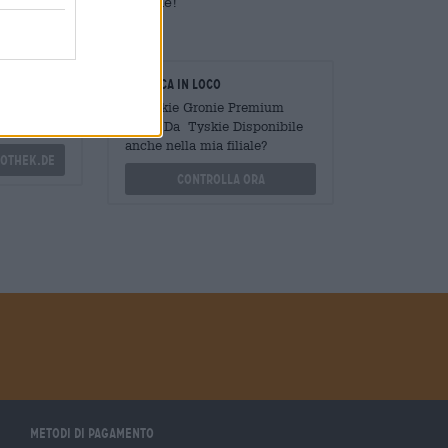
 consigliamo Tyskie Gronie!
oratori
Verifica in loco
Mengen
È Tyskie Gronie Premium
?
Lager Da Tyskie Disponibile
anche nella mia filiale?
othek.de
Controlla ora
Metodi di pagamento