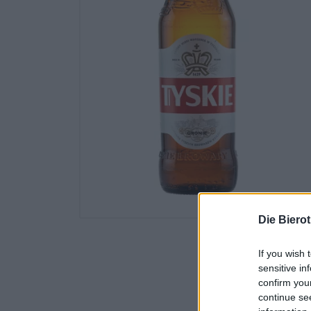
Die Biero
If you wish 
sensitive in
confirm you
continue se