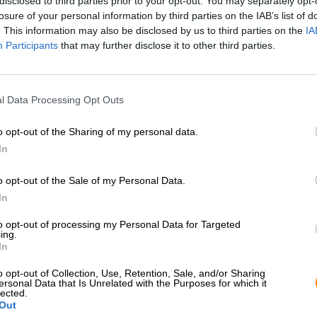
disclosed to third parties prior to your opt-out. You may separately opt-
* I prezzi sono comprensivi di accisa
losure of your personal information by third parties on the IAB’s list of
. This information may also be disclosed by us to third parties on the
IA
Participants
that may further disclose it to other third parties.
Descrizione
Informazioni
Recensioni
(0)
l Data Processing Opt Outs
Il mercato della birra in Germania è un posto difficile. I
questa sfida e ha conquistato i bevitori di birra tedeschi
vicina Germania, paese confinante con la Polonia, come 
o opt-out of the Sharing of my personal data.
In
Ciò non ci sorprende affatto, poiché le birre Tyskie son
luppolo e malto. Una delle preferite in assoluto nell'ampi
o opt-out of the Sale of my Personal Data.
chiara premium ha una gradazione alcolica bevibile del 5,
delicato e la raffinata gamma di luppoli.
In
Tyskie Gronie scorre nel bicchiere in oro cristallino e 
to opt-out of processing my Personal Data for Targeted
ing.
corpo luminoso. Un profumo invitante di luppolo floreal
In
schiuma bianca come la neve e ti invita a bere il primo so
equilibrata, dalla corporatura snella e dal gusto delicat
o opt-out of Collection, Use, Retention, Sale, and/or Sharing
che sa di cereali leggeri e popcorn burroso. Il luppolo
ersonal Data that Is Unrelated with the Purposes for which it
agrumi. Il finale è dolce e leggermente amaro.
lected.
Out