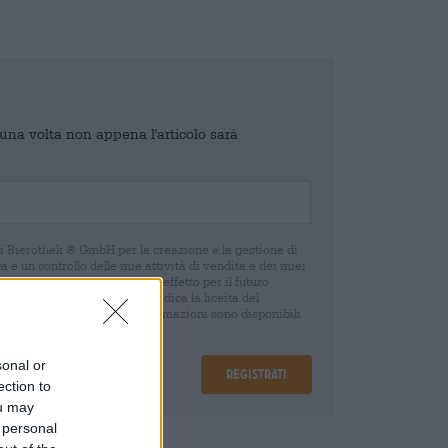
o una volta non appena l'articolo sarà
di Bierothek ® GmbH per la creazione e la gestione di
 e un controllo delle mie attività di vendita e dei miei
o in qualsiasi momento con effetto per il futuro
oca del consenso non pregiudica la liceità del
 della revoca. Ulteriori informazioni sono disponibili
sonal or
Registrati
ection to
ou may
 personal
are
€ 0,08