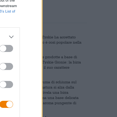
out of the
 downstream
B’s List of
l marchio di birra polacco Tyskie ha accettato
. Nessun birrificio polacco è così popolare nella
Tyskie.
o specialità sapientemente prodotte a base di
a gamma del birrificio è Tyskie Gronie: la birra
2% e si caratterizza per il suo carattere
presenta una maestosa schiuma di schiuma sul
e, mela verde e banana matura si alza dalla
rso. L'assaggio iniziale rivela una birra
o e aromatico. Il malto forma una base delicata
 apporta note erbacee e un aroma pungente di