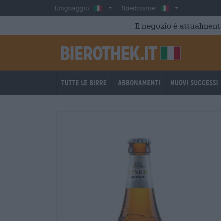
Skip to main content
Italian
Italia
Linguaggio:
Spedizione:
Il negozio è attualment
Tutte le birre
Abbonamenti
Nuovi successi