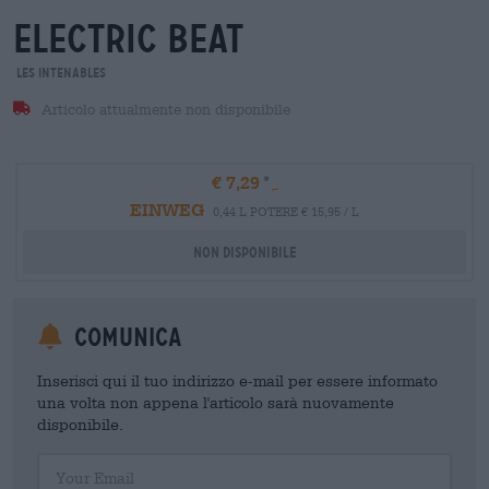
electric beat
Les Intenables
Articolo attualmente non disponibile
€ 7,29
EINWEG
0,44 L POTERE € 15,95 / L
Non disponibile
Comunica
Inserisci qui il tuo indirizzo e-mail per essere informato
una volta non appena l'articolo sarà nuovamente
disponibile.
Your Email