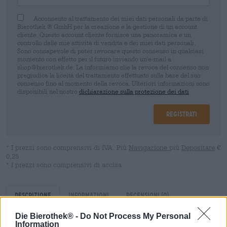
Acconsento al trattamento dei miei dati personali da parte di
Bierothek ® GmbH per la creazione e la gestione di un account
cliente. Questo account cliente fornisce una panoramica e un
controllo delle mie attività di vendita e dei miei dati personali.
Sono consapevole di poter revocare questo consenso in qualsiasi
momento con effetto per il futuro inviando un'e-mail a
shop@bierothek.de. La informiamo che la revoca del consenso non
pregiudica la liceità del trattamento effettuato sulla base del suo
consenso fino al momento della revoca. Ulteriori informazioni sono
disponibili nel nostro
dichiarazione sulla protezione dei dati
Registrati
* I prezzi sono comprensivi di IVA. Più
Navigazione
più
Depositare
€
0,25
* I prezzi sono comprensivi di accisa
Descrizione
Informazioni
Recensioni
(0)
Die Bierothek® -
Do Not Process My Personal
Information