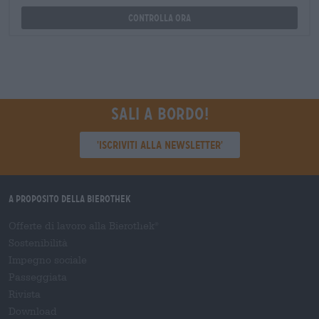
Controlla ora
Sali a bordo!
'Iscriviti alla newsletter'
A proposito della Bierothek
Offerte di lavoro alla Bierothek
®
Sostenibilità
Impegno sociale
Passeggiata
Rivista
Download