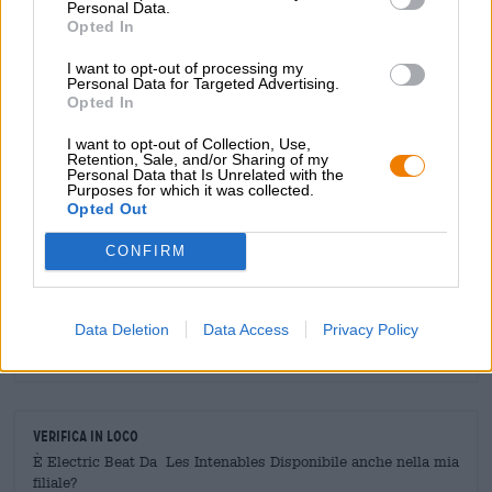
Personal Data.
round sulla pista da ballo con un’enorme gradazione
Opted In
alcolica del 6,8%.
I want to opt-out of processing my
Personal Data for Targeted Advertising.
Opted In
I want to opt-out of Collection, Use,
Retention, Sale, and/or Sharing of my
CONSULENZA GRATUITA SULLA BIRRA
Personal Data that Is Unrelated with the
Purposes for which it was collected.
Hai domande su questa birra? Siamo qui per te.
Opted Out
shop@bierothek.de
CONFIRM
commercianti o ristoratori
Du willst größere Mengen günstiger einkaufen?
Data Deletion
Data Access
Privacy Policy
grosshandel@bierothek.de
Verifica in loco
È Electric Beat Da Les Intenables Disponibile anche nella mia
filiale?