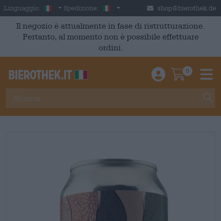
Skip to main content
Italian
Italia
Linguaggio:
Spedizione:
shop@bierothek.de
Il negozio è attualmente in fase di ristrutturazione.
Pertanto, al momento non è possibile effettuare
ordini.
0
Einloggen / An
Warenkor
M