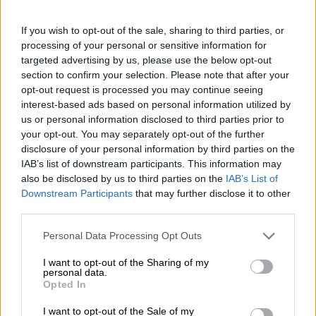
Un buon beat è come un filo conduttore che attraversa
una serata di successo. La musica ci spinge a ballare, ci
If you wish to opt-out of the sale, sharing to third parties, or
dà slancio, ci dà un accesso senza precedenti alle nostre
processing of your personal or sensitive information for
emozioni, ci mette in uno stato d’animo di festa e ci tiene
targeted advertising by us, please use the below opt-out
svegli anche quando la nostra normale ora di andare a
section to confirm your selection. Please note that after your
dormire è passata da ore. Lo stesso vale per una buona
opt-out request is processed you may continue seeing
birra: la bevanda giusta scioglie l’umore e i piedi, crea
interest-based ads based on personal information utilized by
un’atmosfera di festa, risveglia gli spiriti ed è un’ottima
us or personal information disclosed to third parties prior to
compagna di serate indimenticabili.
your opt-out. You may separately opt-out of the further
Questo è esattamente il tipo di birra che i birrai di Les
disclosure of your personal information by third parties on the
Intenables avevano in mente quando hanno creato
IAB’s list of downstream participants. This information may
Electric Beat. Questa Double Dry Hopped India Pale Ale è
also be disclosed by us to third parties on the
IAB’s List of
ricca di luppoli aromatici e offre tutto ciò che potresti
Downstream Participants
that may further disclose it to other
desiderare un sabato sera. I luppoli responsabili
third parties.
dell’esplosione di agrumi freschi sulla lingua sono El
Dorado, Citra e Idaho 7 Cryo. Questa squisita miscela si
Personal Data Processing Opt Outs
sprigiona con un’abbondanza di frutta tropicale e agrumi.
La sensazione in bocca delicata e setosa accarezza il
I want to opt-out of the Sharing of my
palato prima che subentri l’amaro e fornisce la controparte
personal data.
Opted In
ottimale alla dolcezza fruttata. Grazie ad una manciata di
malti e cereali diversi, Electric Beat ha una consistenza
I want to opt-out of the Sale of my
meravigliosamente aderente e ti rafforza per il prossimo