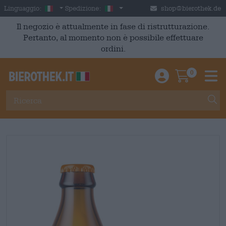
Skip to main content
Italian
Italia
Linguaggio:
Spedizione:
shop@bierothek.de
Il negozio è attualmente in fase di ristrutturazione.
Pertanto, al momento non è possibile effettuare
ordini.
0
Einloggen / An
Warenkor
M