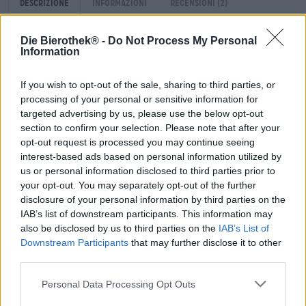
Descrizione
Informazioni
Recensioni
(2)
Die Bierothek® -
Do Not Process My Personal
Information
Permettimi, Tommaso.
Thomas è un genere di birra molto speciale. È una delle
If you wish to opt-out of the sale, sharing to third parties, or
Brut IPA, uno stile birrario che si è affermato davvero solo
processing of your personal or sensitive information for
con la diffusione del movimento della birra artigianale.
targeted advertising by us, please use the below opt-out
Una Brut IPA è una India Pale Ale fermentata con un
section to confirm your selection. Please note that after your
lievito di Champagne. Questo speciale tipo di lievito viene
opt-out request is processed you may continue seeing
utilizzato per produrre lo champagne e conferisce al
interest-based ads based on personal information utilized by
pregiato vino spumante il suo carattere secco. I birrai
us or personal information disclosed to third parties prior to
intraprendenti si sono imbattuti in questi lieviti e hanno
your opt-out. You may separately opt-out of the further
sfruttato le loro proprietà. Le Brut IPA sono solitamente
birre molto frizzanti e leggere, meravigliosamente secche
disclosure of your personal information by third parties on the
e vivaci.
IAB’s list of downstream participants. This information may
also be disclosed by us to third parties on the
IAB’s List of
Tommaso non fa eccezione. La birra profumata scorre nel
Downstream Participants
that may further disclose it to other
bicchiere in una tonalità dorata pallida, leggermente
third parties.
torbida e forma una piccola schiuma bianca. Quando si
apre la bottiglia, la birra chiara emana un delicato
Personal Data Processing Opt Outs
profumo di uva bianca, lievito speziato e frutti leggeri. Un