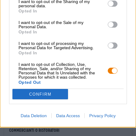
delicato accenno di pepe bianco e un po' di agrumi
I want to opt-out of the Sharing of my
personal data.
luppolati completano il gioco degli aromi. L'assaggio
Opted In
iniziale rivela un corpo sorprendentemente corposo, al
quale la vivace anidride carbonica dona leggerezza. Il
I want to opt-out of the Sale of my
gusto della Brut IPA ricorda un po' il grano, anche se è
Personal Data.
molto più secco: è fruttato, ha una bella nota di lievito e
Opted In
un sapore delicato di spezie come il chiodo di garofano. Il
luppolo è floreale e fresco agrumato. Il finale è dolce,
I want to opt-out of processing my
Personal Data for Targeted Advertising.
gradevole e asciutto.
Opted In
Questa IPA è sorprendentemente diversa e davvero
I want to opt-out of Collection, Use,
deliziosa. L'introduzione perfetta all'entusiasmante mondo
Retention, Sale, and/or Sharing of my
delle birre Brut!
Personal Data that Is Unrelated with the
Purposes for which it was collected.
Opted Out
CONFIRM
CONSULENZA GRATUITA SULLA BIRRA
Hai domande su questa birra? Siamo qui per te.
shop@bierothek.de
Data Deletion
Data Access
Privacy Policy
commercianti o ristoratori