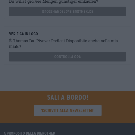
Du willst größere Mengen günstiger einkaufen?
grosshandel@bierothek.de
Verifica in loco
È Thomas Da Pivovar Podlesi Disponibile anche nella mia
filiale?
Controlla ora
Sali a bordo!
'Iscriviti alla newsletter'
A proposito della Bierothek