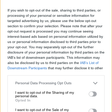
Clickbait è un termine contemporaneo che descrive un
certo tipo di titolo, immagine di copertina e teaser per
If you wish to opt-out of the sale, sharing to third parties, or
video o articoli. Queste anteprime sono deliberatamente
processing of your personal or sensitive information for
progettate per essere sensazionalistiche, provocatorie o
targeted advertising by us, please use the below opt-out
esagerate per invogliarci a cliccare. Il termine e il
section to confirm your selection. Please note that after your
fenomeno sono emersi negli ultimi anni e sono diventati
opt-out request is processed you may continue seeing
così comuni che sono necessarie parole e immagini
interest-based ads based on personal information utilized by
sempre più drastiche per ottenere la reazione desiderata.
us or personal information disclosed to third parties prior to
Il contenuto dietro il clickbait si rivela solitamente poco
your opt-out. You may separately opt-out of the further
entusiasmante, informativo e drammatico, lasciandoci
disclosure of your personal information by third parties on the
delusi e infastiditi per essere stati indotti a cliccare.
IAB’s list of downstream participants. This information may
Il birrificio spagnolo Cierzo ci attira con un tipo di clickbait
also be disclosed by us to third parties on the
IAB’s List of
completamente diverso. La sua ultima Hazy IPA si chiama
Downstream Participants
that may further disclose it to other
così, e cerca di invogliarci ad acquistarla con nove
third parties.
simpatici gattini sull’etichetta. Anche se il clickbait di
Cierzo non mantiene del tutto le sue promesse – i nove
Personal Data Processing Opt Outs
gattini non sono inclusi nell’acquisto – offre comunque un
prodotto più che soddisfacente. Questa India Pale Ale,
I want to opt-out of the Sharing of my
personal data.
densamente torbida, è prodotta con luppoli Cascade,
Opted In
Krush e Nectaron e delizia con una succosa sinfonia di
agrumi sfaccettati, frutta tropicale e un’amarezza
I want to opt-out of the Sale of my
armoniosa.