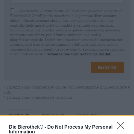
Acconsento al trattamento dei miei dati personali da parte di
Bierothek ® GmbH per la creazione e la gestione di un account
cliente. Questo account cliente fornisce una panoramica e un
controllo delle mie attività di vendita e dei miei dati personali.
Sono consapevole di poter revocare questo consenso in qualsiasi
momento con effetto per il futuro inviando un'e-mail a
shop@bierothek.de. La informiamo che la revoca del consenso non
pregiudica la liceità del trattamento effettuato sulla base del suo
consenso fino al momento della revoca. Ulteriori informazioni sono
disponibili nel nostro
dichiarazione sulla protezione dei dati
Registrati
* I prezzi sono comprensivi di IVA. Più
Navigazione
più
Depositare
€
0,25
* I prezzi sono comprensivi di accisa
Descrizione
Informazioni
Recensioni
(0)
Die Bierothek® -
Do Not Process My Personal
Information