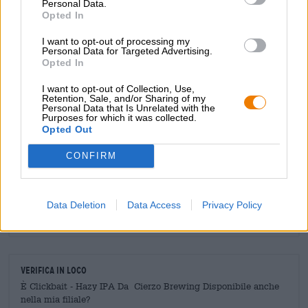
Personal Data.
Opted In
Niente gatti, ma comunque favoloso!
I want to opt-out of processing my
Personal Data for Targeted Advertising.
Opted In
I want to opt-out of Collection, Use,
Retention, Sale, and/or Sharing of my
CONSULENZA GRATUITA SULLA BIRRA
Personal Data that Is Unrelated with the
Purposes for which it was collected.
Hai domande su questa birra? Siamo qui per te.
Opted Out
shop@bierothek.de
CONFIRM
commercianti o ristoratori
Du willst größere Mengen günstiger einkaufen?
Data Deletion
Data Access
Privacy Policy
grosshandel@bierothek.de
Verifica in loco
È Clickbait - Hazy IPA Da Cierzo Brewing Disponibile anche
nella mia filiale?