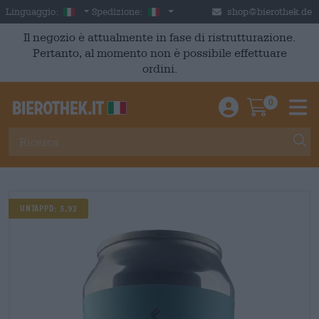
Skip to main content
Italian
Italia
Linguaggio:
Spedizione:
shop@bierothek.de
Il negozio è attualmente in fase di ristrutturazione.
Pertanto, al momento non è possibile effettuare
ordini.
0
Einloggen / An
Warenkor
M
UNTAPPD: 3,92