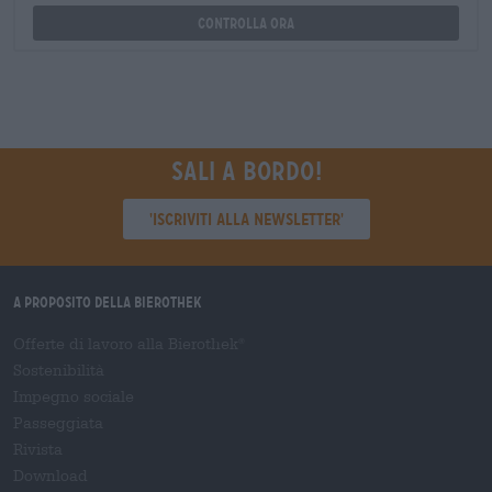
Controlla ora
Sali a bordo!
'Iscriviti alla newsletter'
A proposito della Bierothek
Offerte di lavoro alla Bierothek
®
Sostenibilità
Impegno sociale
Passeggiata
Rivista
Download