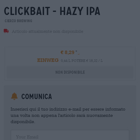
clickbait - hazy ipa
Cierzo Brewing
Articolo attualmente non disponibile
€ 8,29
EINWEG
0,44 L POTERE € 18,32 / L
Non disponibile
Comunica
Inserisci qui il tuo indirizzo e-mail per essere informato
una volta non appena l'articolo sarà nuovamente
disponibile.
Your Email