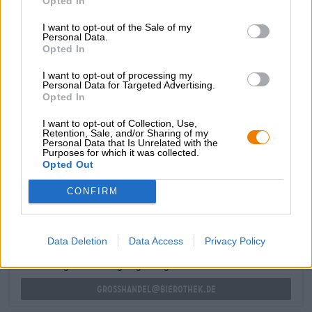
Opted In
gradazione alcolica dell'8,0% e ti lascerà a bocca aperta
con 100 unità di amarezza. Oltre all'amaro frizzante, il
I want to opt-out of the Sale of my
luppolo succoso fornisce anche note rilassanti di ananas,
Personal Data.
mango, drupacee e agrumi. Farina d'avena e grano
Opted In
leniscono la lingua dopo l'esplosione del luppolo con una
I want to opt-out of processing my
consistenza liscia come la seta e una sensazione in bocca
Personal Data for Targeted Advertising.
meravigliosamente cremosa.
Opted In
I want to opt-out of Collection, Use,
Retention, Sale, and/or Sharing of my
Personal Data that Is Unrelated with the
Purposes for which it was collected.
Opted Out
CONSULENZA GRATUITA SULLA BIRRA
Hai domande su questa birra? Siamo qui per te.
CONFIRM
shop@bierothek.de
Data Deletion
Data Access
Privacy Policy
commercianti o ristoratori
Du willst größere Mengen günstiger einkaufen?
grosshandel@bierothek.de