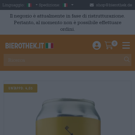
Skip to main content
Italian
Italia
Linguaggio:
Spedizione:
shop@bierothek.de
Il negozio è attualmente in fase di ristrutturazione.
Pertanto, al momento non è possibile effettuare
ordini.
0
Einloggen / An
Warenkor
M
Untappd: 4,03