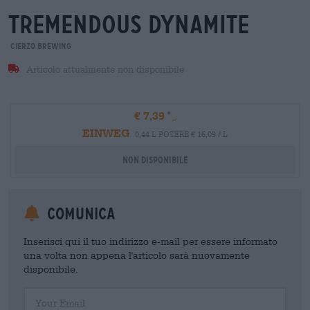
tremendous dynamite
Cierzo Brewing
Articolo attualmente non disponibile
€ 7,39
EINWEG
0,44 L POTERE € 16,09 / L
Non disponibile
Comunica
Inserisci qui il tuo indirizzo e-mail per essere informato
una volta non appena l'articolo sarà nuovamente
disponibile.
Your Email