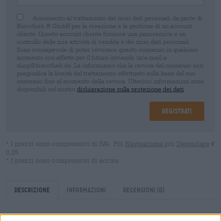
Acconsento al trattamento dei miei dati personali da parte di
Bierothek ® GmbH per la creazione e la gestione di un account
cliente. Questo account cliente fornisce una panoramica e un
controllo delle mie attività di vendita e dei miei dati personali.
Sono consapevole di poter revocare questo consenso in qualsiasi
momento con effetto per il futuro inviando un'e-mail a
shop@bierothek.de. La informiamo che la revoca del consenso non
pregiudica la liceità del trattamento effettuato sulla base del suo
consenso fino al momento della revoca. Ulteriori informazioni sono
disponibili nel nostro
dichiarazione sulla protezione dei dati
Registrati
* I prezzi sono comprensivi di IVA. Più
Navigazione
più
Depositare
€
0,25
* I prezzi sono comprensivi di accisa
Descrizione
Informazioni
Recensioni
(0)