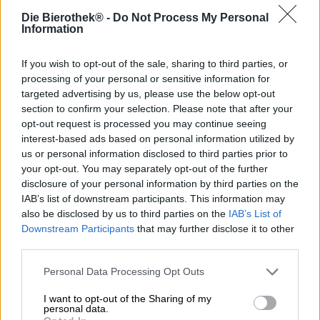
Stile birra: Hazy DIPA
Die Bierothek® -
Do Not Process My Personal
Information
La dinamite non dovrebbe mancare in nessun film
d'azione: le case vengono fatte saltare in aria, le auto
prendono drammaticamente fuoco e vanno in pezzi, a
If you wish to opt-out of the sale, sharing to third parties, or
volte anche intere aree di terreno vengono spazzate via
processing of your personal or sensitive information for
con un unico, magnifico botto. Ma gli esplosivi sono
targeted advertising by us, please use the below opt-out
essenziali anche nella vita reale. Le persone usano il
section to confirm your selection. Please note that after your
materiale per costruire tunnel in montagna, per
opt-out request is processed you may continue seeing
raddrizzare o scavare fiumi e canali, per lavorarlo nelle
interest-based ads based on personal information utilized by
cave, per demolire case con il suo aiuto o per andare a
us or personal information disclosed to third parties prior to
pescare. Anche se quest’ultima non è del tutto eticamente
your opt-out. You may separately opt-out of the further
corretta, non si può ignorare l’importanza della dinamite
disclosure of your personal information by third parties on the
negli altri settori di utilizzo.
IAB’s list of downstream participants. This information may
also be disclosed by us to third parties on the
IAB’s List of
Il birrificio Cierzo ha anche intitolato la sua ultima
Downstream Participants
that may further disclose it to other
creazione alla gelatina esplosiva. Ciò è dovuto al cocktail
third parties.
esplosivo di varietà di luppolo aromatiche utilizzate per la
Hazy Double India Pale Ale. I birrai hanno unito la
Personal Data Processing Opt Outs
potenza collettiva di Mosaic, Centennial, Azacca e Citra e
li hanno combinati in un'unica birra potente.
I want to opt-out of the Sharing of my
personal data.
La Tremendous Dynamite porta in tavola un'enorme