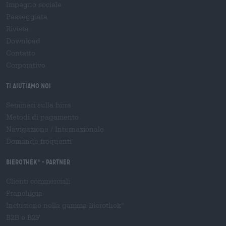
Impegno sociale
Passeggiata
Rivista
Download
Contatto
Corporativo
Ti aiutiamo noi
Seminari sulla birra
Metodi di pagamento
Navigazione
/
Internazionale
Domande frequenti
Bierothek
- Partner
®
Clienti commerciali
Franchigia
Inclusione nella gamma Bierothek
®
B2B e B2F