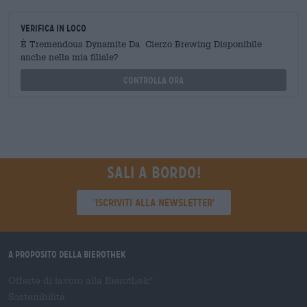
Verifica in loco
È Tremendous Dynamite Da Cierzo Brewing Disponibile
anche nella mia filiale?
Controlla ora
Sali a bordo!
'Iscriviti alla newsletter'
A proposito della Bierothek
Offerte di lavoro alla Bierothek
®
Sostenibilità