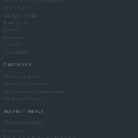
Offerte di lavoro alla Bierothek
Sostenibilità
Impegno sociale
Passeggiata
Rivista
Download
Contatto
Corporativo
Ti aiutiamo noi
Seminari sulla birra
Metodi di pagamento
Navigazione
/
Internazionale
Domande frequenti
Bierothek
- Partner
®
Clienti commerciali
Franchigia
Inclusione nella gamma Bierothek
®