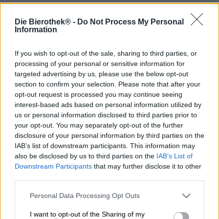
Una
gose
si caratterizza solitamente per la sua
eccezionale acidità e il leggero effetto che il coriandolo e il
Die Bierothek® -
Do Not Process My Personal
sale danno alla birra. Il birrificio di Barcellona Little Rain
Information
Brewing ha dato al classico un tocco moderno e ha
trasformato la birra acida e frizzante in un rinfrescante
If you wish to opt-out of the sale, sharing to third parties, or
successo estivo.
processing of your personal or sensitive information for
La loro Gose Guava Jelly tropicale è stata prodotta in
targeted advertising by us, please use the below opt-out
collaborazione con il birrificio svedese Duckpond Brewing
section to confirm your selection. Please note that after your
e ha tutta una serie di sorprese. Un meraviglioso profumo
opt-out request is processed you may continue seeing
di guava matura e frutto della passione baciato dal sole si
interest-based ads based on personal information utilized by
alza dalla birra dorata e rivela due degli ingredienti extra:
us or personal information disclosed to third parties prior to
guava e frutto della passione sono stati preparati e
your opt-out. You may separately opt-out of the further
evocano nella birra un'atmosfera solare e vacanziera. Un
disclosure of your personal information by third parties on the
accenno di mango fornisce una dolcezza fruttata e ancora
IAB’s list of downstream participants. This information may
più frutto. Ma le materie prime speciali non erano tutte!
also be disclosed by us to third parties on the
IAB’s List of
Marshmallow e lattosio conferiscono alla birra i suoi
Downstream Participants
that may further disclose it to other
delicati aromi di vaniglia e una sensazione vellutata in
third parties.
bocca.
Personal Data Processing Opt Outs
Guava Jelly scorre nel bicchiere in un ricco e torbido oro
pesca. Una corona di schiuma densa e bianca adorna la
I want to opt-out of the Sharing of my
birra ed emana un pot-pourri di frutti tropicali appena