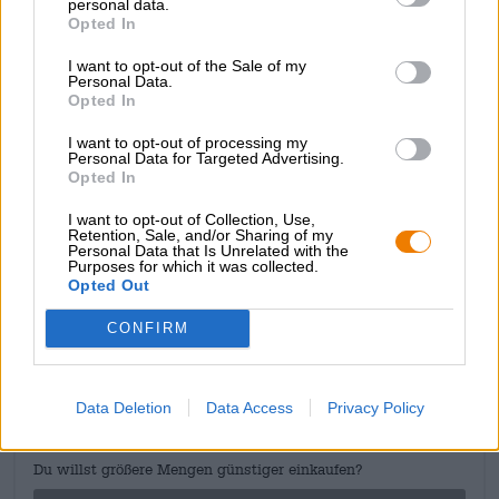
personal data.
raccolti. L'impressione iniziale segue la prima impressione
Opted In
e ti fa pensare brevemente che stai gustando un cocktail
alla frutta invece che una birra. Dalla consistenza densa e
I want to opt-out of the Sale of my
Personal Data.
cremosa, la birra accarezza il palato e solletica le papille
Opted In
gustative con note di mango, frutto della passione, guava
e vaniglia.
I want to opt-out of processing my
Personal Data for Targeted Advertising.
La Gose tropicale è la birra giusta per tutti coloro che la
Opted In
amano dolce e fruttata!
I want to opt-out of Collection, Use,
Retention, Sale, and/or Sharing of my
Personal Data that Is Unrelated with the
Purposes for which it was collected.
Opted Out
CONSULENZA GRATUITA SULLA BIRRA
CONFIRM
Hai domande su questa birra? Siamo qui per te.
shop@bierothek.de
Data Deletion
Data Access
Privacy Policy
commercianti o ristoratori
Du willst größere Mengen günstiger einkaufen?