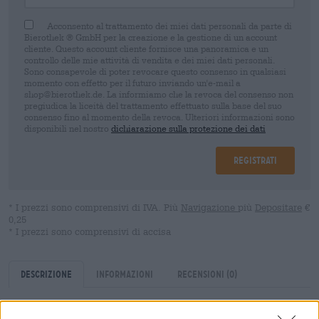
Acconsento al trattamento dei miei dati personali da parte di
Bierothek ® GmbH per la creazione e la gestione di un account
cliente. Questo account cliente fornisce una panoramica e un
controllo delle mie attività di vendita e dei miei dati personali.
Sono consapevole di poter revocare questo consenso in qualsiasi
momento con effetto per il futuro inviando un'e-mail a
shop@bierothek.de. La informiamo che la revoca del consenso non
pregiudica la liceità del trattamento effettuato sulla base del suo
consenso fino al momento della revoca. Ulteriori informazioni sono
disponibili nel nostro
dichiarazione sulla protezione dei dati
Registrati
* I prezzi sono comprensivi di IVA. Più
Navigazione
più
Depositare
€
0,25
* I prezzi sono comprensivi di accisa
Descrizione
Informazioni
Recensioni
(0)