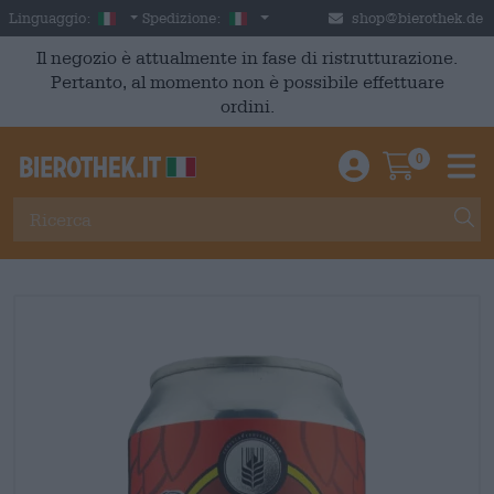
Skip to main content
Italian
Italia
Linguaggio:
Spedizione:
shop@bierothek.de
Il negozio è attualmente in fase di ristrutturazione.
Pertanto, al momento non è possibile effettuare
ordini.
0
Einloggen / An
Warenkor
M