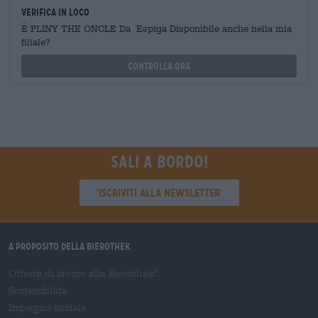
Verifica in loco
È PLINY THE ONCLE Da Espiga Disponibile anche nella mia
filiale?
Controlla ora
Sali a bordo!
'Iscriviti alla newsletter'
A proposito della Bierothek
Offerte di lavoro alla Bierothek
®
Sostenibilità
Impegno sociale