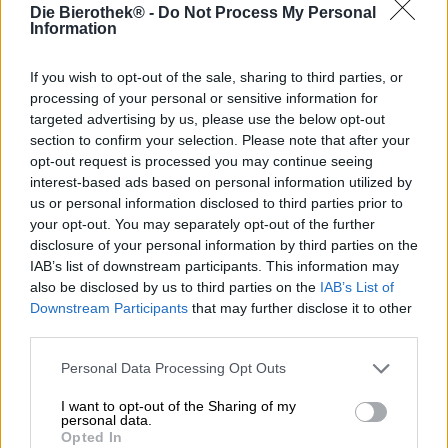
Die Bierothek® -
Do Not Process My Personal
Stile birra: IPA
Information
Il mondo conosce due uomini famosi con il nome di Plinio.
If you wish to opt-out of the sale, sharing to third parties, or
Quelli che portano lo stesso nome sono certamente
processing of your personal or sensitive information for
migliaia, ma solo Plinio il Vecchio e Plinio il Giovane sono
targeted advertising by us, please use the below opt-out
passati alla storia. Entrambi vissero nel I secolo d.C. ed
section to confirm your selection. Please note that after your
erano conosciuti per cose diverse. Plinio Senior era uno
opt-out request is processed you may continue seeing
studioso che divenne famoso pubblicando
un’enciclopedia di storia naturale. Il giovane Plinio si fece
interest-based ads based on personal information utilized by
un nome grazie alle cosiddette Lettere di Plinio, che, a più
us or personal information disclosed to third parties prior to
di 2.000 anni dalla sua morte, ci danno un quadro
your opt-out. You may separately opt-out of the further
abbastanza accurato della vita a Pompei in quel periodo.
disclosure of your personal information by third parties on the
Ciò che pochissimi sanno è che entrambi i Plinii erano
IAB’s list of downstream participants. This information may
imparentati tra loro: il maggiore era zio del minore.
also be disclosed by us to third parties on the
IAB’s List of
Downstream Participants
that may further disclose it to other
In collaborazione con il birrificio di Barcellona The Oncle,
third parties.
Cervesa Espiga ha lanciato una birra che porta anche il
nome Plinius nel titolo. Tuttavia Plinio lo Zio si riferisce
Personal Data Processing Opt Outs
solo secondariamente ai Plinii dell’Impero Romano,
piuttosto la birra è un omaggio a due leggendarie birre di
I want to opt-out of the Sharing of my
Russian River, chiamate Plinio il Vecchio e Plinio il
personal data.
Opted In
Giovane.