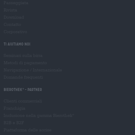
Passeggiata
Rivista
Download
Contatto
Corporativo
Ti aiutiamo noi
Seminari sulla birra
Metodi di pagamento
Navigazione
/
Internazionale
Domande frequenti
Bierothek
- Partner
®
Clienti commerciali
Franchigia
Inclusione nella gamma Bierothek
®
B2B e B2F
Piattaforma delle accise