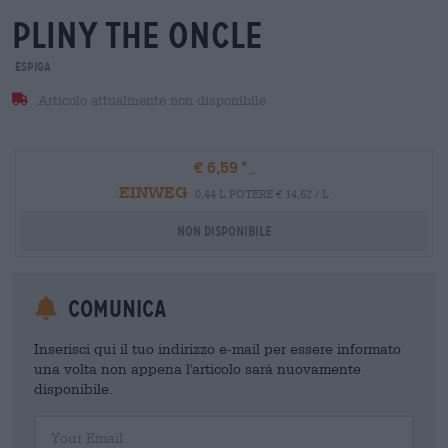
pliny the oncle
Espiga
Articolo attualmente non disponibile
€ 6,59
EINWEG
0,44 L POTERE € 14,52 / L
Non disponibile
Comunica
Inserisci qui il tuo indirizzo e-mail per essere informato
una volta non appena l'articolo sarà nuovamente
disponibile.
Your Email