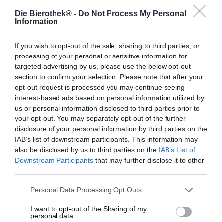
Die Bierothek® -
Do Not Process My Personal
Per portare la loro birra scura al livello successivo, i birrai
Information
del birrificio Steamworks hanno utilizzato una tecnica
molto speciale: hanno trasformato la birra scura
tradizionale in una birra scura nitro. Questa variante
If you wish to opt-out of the sale, sharing to third parties, or
speciale di una normale stout è caratterizzata dalla sua
processing of your personal or sensitive information for
schiuma meravigliosamente densa, dai pori densi e di
targeted advertising by us, please use the below opt-out
lunga durata e dalla consistenza morbida come la seta e
section to confirm your selection. Please note that after your
liscia. L'effetto si ottiene aggiungendo azoto e riducendo
opt-out request is processed you may continue seeing
il contenuto di anidride carbonica.
interest-based ads based on personal information utilized by
us or personal information disclosed to third parties prior to
Anche la Nitro Stout fa una bella figura nel bicchiere.
your opt-out. You may separately opt-out of the further
L'azoto danza attraverso le infinite profondità della birra
disclosure of your personal information by third parties on the
color mogano e termina in una magnifica corona di
IAB’s list of downstream participants. This information may
schiuma cremosa color nocciola. Il profumo è composto da
also be disclosed by us to third parties on the
IAB’s List of
crosta di pane croccante, caffè appena fatto, forte malto
Downstream Participants
that may further disclose it to other
tostato e cacao e mette di buon umore fin dal primo sorso.
third parties.
L'assaggio iniziale rivela un corpo sorprendentemente
snello con una sensazione in bocca paradisiaca e delicata.
Personal Data Processing Opt Outs
La birra maltata presenta un gioco di aromi che sa di
cacao, noci tostate, caramello, cereali tostati e pane cotto
I want to opt-out of the Sharing of my
nel forno a pietra. Un'amarezza fine e secca completa
personal data.
elegantemente l'esperienza gustativa e bilancia abilmente