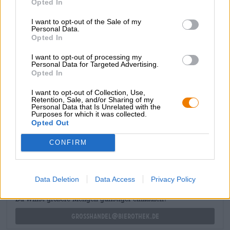
Opted In
la variegata dolcezza.
I want to opt-out of the Sale of my
Per ottenere la massima schiuma, il birrificio consiglia di
Personal Data.
Opted In
capovolgere la lattina alcune volte prima di versare la
birra nel bicchiere. Se si tiene la lattina vicino al bicchiere
I want to opt-out of processing my
che scorre nella birra durante la mescita, si ottiene una
Personal Data for Targeted Advertising.
schiuma particolarmente fine. Bene, prendilo!
Opted In
I want to opt-out of Collection, Use,
Retention, Sale, and/or Sharing of my
Personal Data that Is Unrelated with the
Purposes for which it was collected.
Opted Out
CONSULENZA GRATUITA SULLA BIRRA
Hai domande su questa birra? Siamo qui per te.
CONFIRM
shop@bierothek.de
Data Deletion
Data Access
Privacy Policy
commercianti o ristoratori
Du willst größere Mengen günstiger einkaufen?
grosshandel@bierothek.de