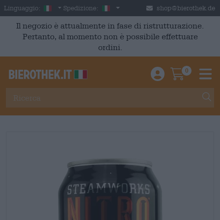
Skip to main content
Italian
Italia
Linguaggio:
Spedizione:
shop@bierothek.de
Il negozio è attualmente in fase di ristrutturazione.
Pertanto, al momento non è possibile effettuare
ordini.
0
Einloggen / An
Warenkor
M