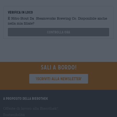
Verifica in loco
È Nitro Stout Da Steamworks Brewing Co. Disponibile anche
nella mia filiale?
Controlla ora
Sali a bordo!
'Iscriviti alla newsletter'
A proposito della Bierothek
Offerte di lavoro alla Bierothek
®
Sostenibilità