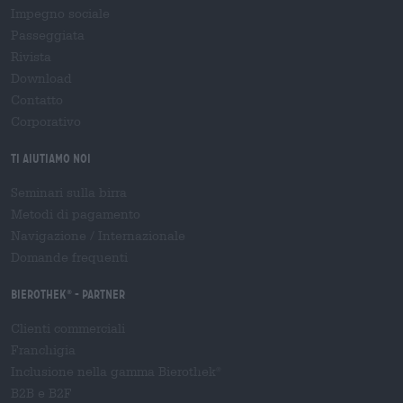
Impegno sociale
Passeggiata
Rivista
Download
Contatto
Corporativo
Ti aiutiamo noi
Seminari sulla birra
Metodi di pagamento
Navigazione
/
Internazionale
Domande frequenti
Bierothek
- Partner
®
Clienti commerciali
Franchigia
Inclusione nella gamma Bierothek
®
B2B e B2F