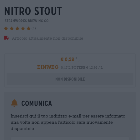
nitro stout
Steamworks Brewing Co.
(1)
Articolo attualmente non disponibile
€ 6,29
EINWEG
0,47 L POTERE € 12,91 / L
Non disponibile
Comunica
Inserisci qui il tuo indirizzo e-mail per essere informato
una volta non appena l'articolo sarà nuovamente
disponibile.
Your Email