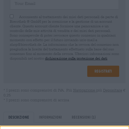
Acconsento al trattamento dei miei dati personali da parte di
Bierothek ® GmbH per la creazione e la gestione di un account
cliente. Questo account cliente fornisce una panoramica e un
controllo delle mie attività di vendita e dei miei dati personali.
Sono consapevole di poter revocare questo consenso in qualsiasi
momento con effetto per il futuro inviando un'e-mail a
shop@bierothek.de. La informiamo che la revoca del consenso non
pregiudica la liceità del trattamento effettuato sulla base del suo
consenso fino al momento della revoca. Ulteriori informazioni sono
disponibili nel nostro
dichiarazione sulla protezione dei dati
Registrati
* I prezzi sono comprensivi di IVA. Più
Navigazione
più
Depositare
€
0,25
* I prezzi sono comprensivi di accisa
Descrizione
Informazioni
Recensioni
(1)