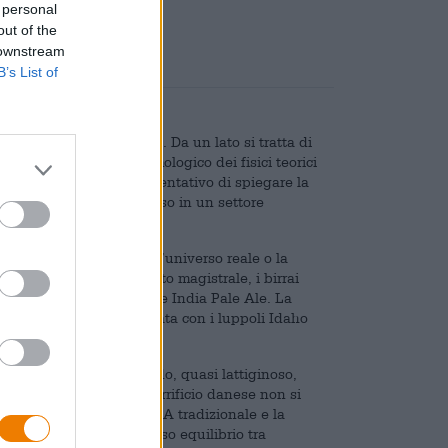
 personal
out of the
 downstream
B’s List of
ersi ambiti specialistici. Da un lato si tratta di
a parte di un modello cosmologico dei fisici teorici
no alla scienza un altro tentativo di spiegare la
tic è recentemente apparso in un settore
 la fisica quantistica, l’universo reale o la
one della birra. In un atto magistrale, i birrai
eare una magnifica Double India Pale Ale. La
dell’8,0% ed è aromatizzata con i luppoli Idaho
pesca riccamente torbido, quasi lattiginoso,
 di gusto, il team del birrificio danese non si
l gusto classici di una IPA tradizionale e la
a appuntita e un armonioso equilibrio tra