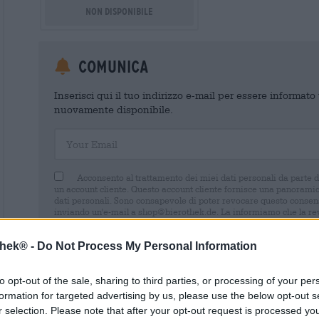
Non disponibile
Comunica
Inserisci qui il tuo indirizzo e-mail per essere informat
nuovamente disponibile.
Your Email
Acconsento al trattamento dei miei dati personali da parte 
un account cliente. Questo account cliente fornisce una panoramica
dati personali. Sono consapevole di poter revocare questo consens
inviando un'e-mail a shop@bierothek.de. La informiamo che la rev
trattamento effettuato sulla base del suo consenso fino al momento
nel nostro
dichiarazione sulla protezione dei dati
thek® -
Do Not Process My Personal Information
to opt-out of the sale, sharing to third parties, or processing of your per
formation for targeted advertising by us, please use the below opt-out s
r selection. Please note that after your opt-out request is processed y
* I prezzi sono comprensivi di IVA. Più
Navigazione
più
Deposit