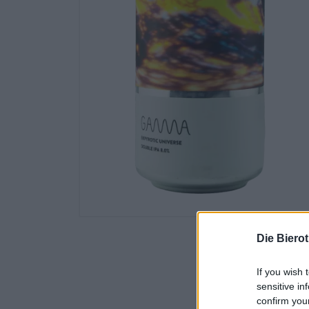
Die Biero
If you wish 
sensitive in
confirm you