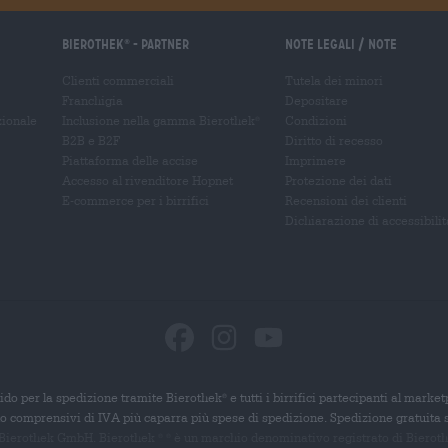
Bierothek
- Partner
Note legali / Note
®
Clienti commerciali
Tutela dei minori
Franchigia
Depositare
zionale
Inclusione nella gamma Bierothek
Condizioni
®
B2B e B2F
Diritto di recesso
Piattaforma delle accise
Imprimere
Accesso al rivenditore Hopnet
Protezione dei dati
E-commerce per i birrifici
Recensioni dei clienti
Dichiarazione di accessibilit
ido per la spedizione tramite Bierothek
e tutti i birrifici partecipanti al marke
®
ono comprensivi di IVA più caparra più spese di spedizione. Spedizione gratuita 
 Bierothek GmbH. Bierothek
è un
marchio denominativo registrato di Bierothek
®
®