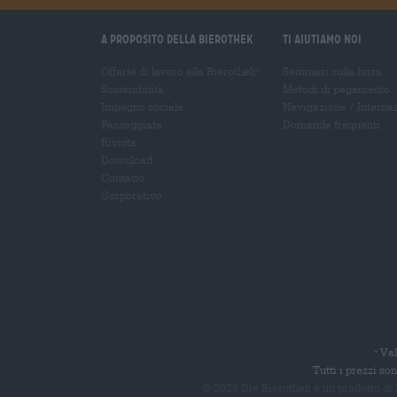
A proposito della Bierothek
Ti aiutiamo noi
Offerte di lavoro alla Bierothek
Seminari sulla birra
®
Sostenibilità
Metodi di pagamento
Impegno sociale
Navigazione
/
Interna
Passeggiata
Domande frequenti
Rivista
Download
Contatto
Corporativo
Val
*
Tutti i prezzi s
© 2026 Die Bierothek
è un prodotto di