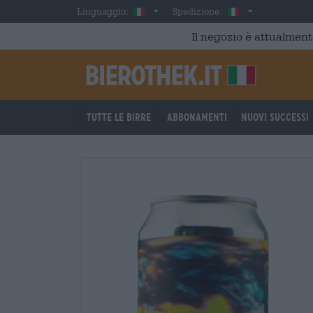
Skip to main content
Italian
Italia
Linguaggio:
Spedizione:
Il negozio è attualment
Tutte le birre
Abbonamenti
Nuovi successi