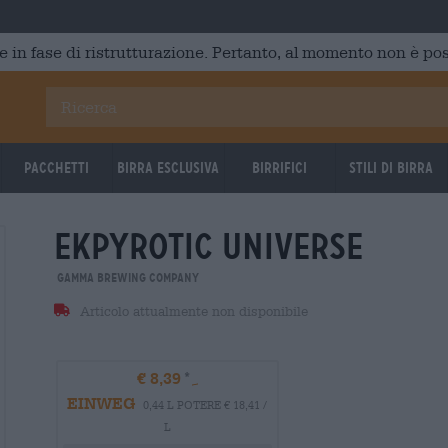
e in fase di ristrutturazione. Pertanto, al momento non è poss
Pacchetti
Birra Esclusiva
Birrifici
Stili di birra
ekpyrotic universe
Gamma Brewing Company
Articolo attualmente non disponibile
€ 8,39
EINWEG
0,44 L POTERE € 18,41 /
L