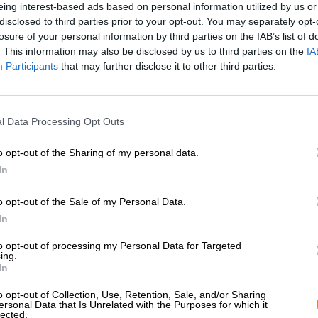
eing interest-based ads based on personal information utilized by us or
* I prezzi sono comprensivi di accisa
disclosed to third parties prior to your opt-out. You may separately opt-
losure of your personal information by third parties on the IAB’s list of
Descrizione
Informazioni
Recensioni
(0)
. This information may also be disclosed by us to third parties on the
IA
Participants
that may further disclose it to other third parties.
La teoria dell’universo ecpirotico può essere trovata in div
un termine della filosofia stoica, dall’altro il costrutto f
l Data Processing Opt Outs
Paul Steinhardt e Neil Turok. Con la loro teoria, fornisco
nascita del nostro universo. Tuttavia, l’Universo Ekpyro
o opt-out of the Sharing of my personal data.
completamente diverso: la scena della birra!
In
La versione del costrutto di Gamma ha poco a che fare con
filosofia, ma riguarda invece l’arte raffinata della produzi
o opt-out of the Sale of my Personal Data.
hanno intrecciato luppolo, malto, lievito e acqua per cr
In
birra porta nel bicchiere un’enorme gradazione alcolica 
7 ed El Dorado.
to opt-out of processing my Personal Data for Targeted
ing.
Nel bicchiere, l’Ekpyrotic Universe di Gamma ha un tono 
In
con riflessi ramati e una corona cremosa. Quando si tratta
sporge dalla finestra; Perfezionano invece il carattere e i
o opt-out of Collection, Use, Retention, Sale, and/or Sharing
ersonal Data that Is Unrelated with the Purposes for which it
portano all’estremo con intensi aromi di frutta, amarezz
lected.