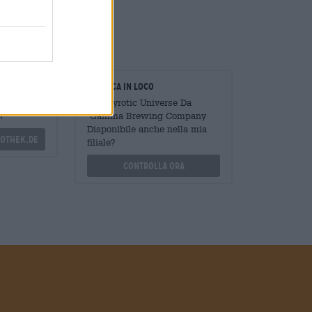
oratori
Verifica in loco
Mengen
È Ekpyrotic Universe Da
?
Gamma Brewing Company
Disponibile anche nella mia
othek.de
filiale?
Controlla ora