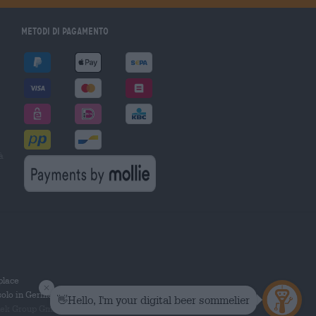
Metodi di pagamento
à
tplace
solo in Germania.
 Group GmbH. Tutti i diritti riservati.