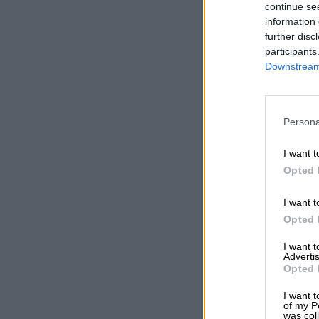
continue se
information 
further disc
participants
Downstream 
Persona
I want t
Opted 
I want t
Opted 
I want 
Advertis
Opted 
I want t
of my P
was col