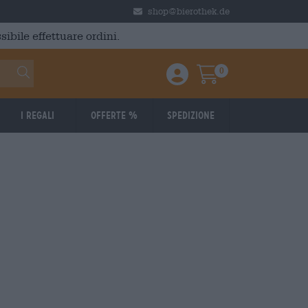
shop@bierothek.de
ibile effettuare ordini.
0
Einloggen / Anmelden
Warenkorb
I regali
Offerte %
Spedizione