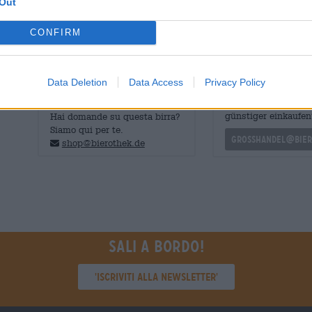
Out
gradazione alcolica dell’8,0% è abilmente nascosta nel g
CONFIRM
Data Deletion
Data Access
Privacy Policy
CONSULENZA GRATUITA SULLA
commercianti o rist
BIRRA
Du willst größere 
günstiger einkaufen
Hai domande su questa birra?
Siamo qui per te.
grosshandel@bier
shop@bierothek.de
Sali a bordo!
'Iscriviti alla newsletter'