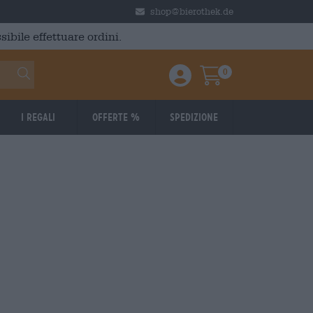
shop@bierothek.de
ibile effettuare ordini.
0
Einloggen / Anmelden
Warenkorb
I regali
Offerte %
Spedizione
 4,02