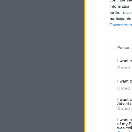
information 
further disc
participants
Downstream 
Persona
I want t
Opted 
I want t
Opted 
I want 
Advertis
Opted 
I want t
of my P
was col