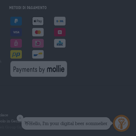
Metodi di pagamento
à
tplace
solo in Germania.
 Group GmbH. Tutti i diritti riservati.