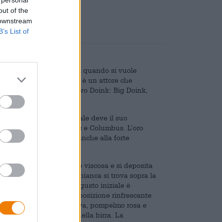
out of the
 downstream
B’s List of
 inglese il termine si usa quando si vuole
del wrestling. Qui Doink è un attore che
erò, sul ring sale un nuovo Doink: Big Doink,
olata. La birra artigianale deve il suo
olo Citra, Cashmere, Mosaic e Columbus. L’oro
uttata, ma contribuisce anche alla forte
na consistenza cremosa e viscosa e si deposita
iosa corona di schiuma bianca si trova sopra la
utti del sud e agrumi. Il gusto iniziale è
usto, Big Doink è una composizione rinfrescante
utto della passione, papaya, pompelmo rosa e
 completano il piacere della birra. La