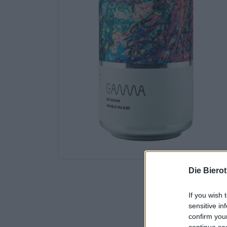
Die Biero
If you wish 
sensitive in
confirm you
continue se