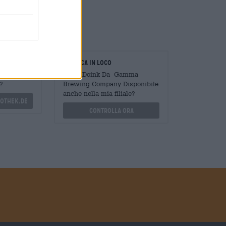
usto.
oratori
Verifica in loco
Mengen
È Big Doink Da Gamma
?
Brewing Company Disponibile
anche nella mia filiale?
othek.de
Controlla ora