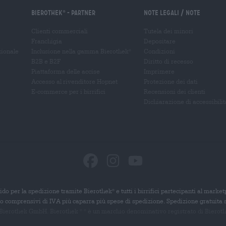
Bierothek
- Partner
Note legali / Note
®
Clienti commerciali
Tutela dei minori
Franchigia
Depositare
zionale
Inclusione nella gamma Bierothek
Condizioni
®
B2B e B2F
Diritto di recesso
Piattaforma delle accise
Imprimere
Accesso al rivenditore Hopnet
Protezione dei dati
E-commerce per i birrifici
Recensioni dei clienti
Dichiarazione di accessibilit
ido per la spedizione tramite Bierothek
e tutti i birrifici partecipanti al marke
®
ono comprensivi di IVA più caparra più spese di spedizione. Spedizione gratuita 
 Bierothek GmbH. Bierothek
è un
marchio denominativo registrato di Bierothek
®
®