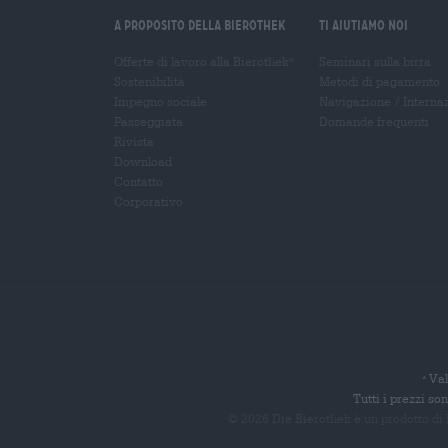
A proposito della Bierothek
Ti aiutiamo noi
Offerte di lavoro alla Bierothek
Seminari sulla birra
®
Sostenibilità
Metodi di pagamento
Impegno sociale
Navigazione
/
Interna
Passeggiata
Domande frequenti
Rivista
Download
Contatto
Corporativo
Val
*
Tutti i prezzi s
© 2026 Die Bierothek
è un prodotto di