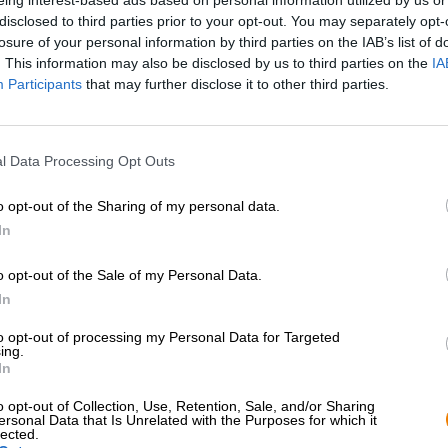
* I prezzi sono comprensivi di accisa
disclosed to third parties prior to your opt-out. You may separately opt-
losure of your personal information by third parties on the IAB’s list of
. This information may also be disclosed by us to third parties on the
IA
Descrizione
Informazioni
Recensioni
(0)
Participants
that may further disclose it to other third parties.
Doink è un termine banalizzato per indicare un idiota. In
l Data Processing Opt Outs
insultare qualcuno. La parola appare anche nella scena 
rappresenta i cattivi in una mascherata da clown. Ora, p
però, non è né un wrestler né un pazzo.
o opt-out of the Sharing of my personal data.
In
Big Doink è una Double India Pale Ale intensamente lupp
carattere fruttato tropicale alle potenti varietà di lupp
o opt-out of the Sale of my Personal Data.
verde non solo apporta alla birra una travolgente nota fr
amarezza e ai sentori di erba appena falciata.
In
La magistrale birra di Gamma scorre nel bicchiere con u
to opt-out of processing my Personal Data for Targeted
ing.
in un tono ramato opaco e massicciamente torbido. Un’ar
In
birra color miele, emanando un allettante pot-pourri di fr
finemente gassato e solletica la lingua. In termini di g
o opt-out of Collection, Use, Retention, Sale, and/or Sharing
di drupacee mature, ananas dorato, luppolo floreale, fr
ersonal Data that Is Unrelated with the Purposes for which it
arance baciate dal sole. Un tocco di erba e malto morbido
lected.