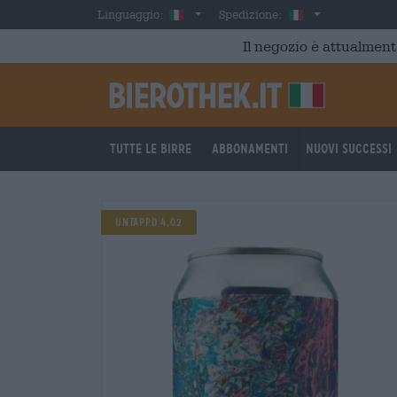
Skip to main content
Italian
Italia
Linguaggio:
Spedizione:
Il negozio è attualment
Tutte le birre
Abbonamenti
Nuovi successi
UNTAPPD 4,02