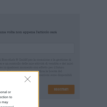
o una volta non appena l'articolo sarà
di Bierothek ® GmbH per la creazione e la gestione di
 e un controllo delle mie attività di vendita e dei miei
o in qualsiasi momento con effetto per il futuro
oca del consenso non pregiudica la liceità del
 della revoca. Ulteriori informazioni sono disponibili
Registrati
sonal or
ection to
ou may
are
€ 0,25
 personal