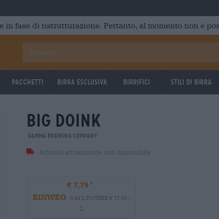
e in fase di ristrutturazione. Pertanto, al momento non è poss
Pacchetti
Birra Esclusiva
Birrifici
Stili di birra
big doink
UNTAPPD 4,02
UNTAPPD
Gamma Brewing Company
Articolo attualmente non disponibile
€ 7,79
EINWEG
0,44 L POTERE € 17,05 /
L