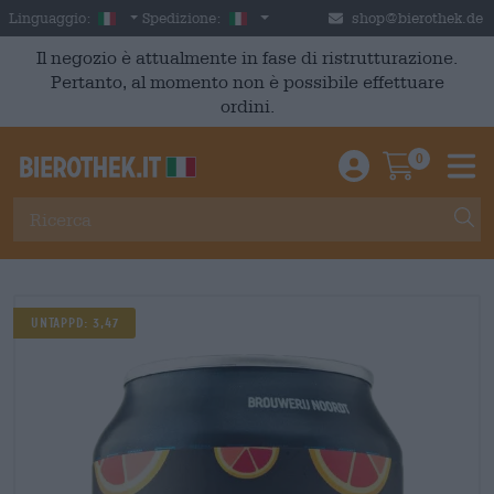
Skip to main content
Italian
Italia
Linguaggio:
Spedizione:
shop@bierothek.de
Il negozio è attualmente in fase di ristrutturazione.
Pertanto, al momento non è possibile effettuare
ordini.
0
Einloggen / An
Warenkor
M
Untappd: 3,47