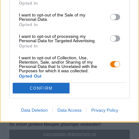
Opted In
abilmente questa prima impressione: succose note di
agrumi si diffondono sul palato, la grana sottolinea
I want to opt-out of the Sale of my
l'esplosione fruttata con lieve dolcezza e sentori concisi.
Personal Data.
L'amarezza evidente rimane discretamente in sottofondo e
Opted In
lascia ampio spazio alla freschezza degli agrumi.
I want to opt-out of processing my
Se stai cercando una India Pale Ale fresca e agrumata, sei
Personal Data for Targeted Advertising.
nel posto giusto!
Opted In
I want to opt-out of Collection, Use,
Retention, Sale, and/or Sharing of my
Personal Data that Is Unrelated with the
Purposes for which it was collected.
Opted Out
CONSULENZA GRATUITA SULLA BIRRA
CONFIRM
Hai domande su questa birra? Siamo qui per te.
shop@bierothek.de
Data Deletion
Data Access
Privacy Policy
commercianti o ristoratori
Du willst größere Mengen günstiger einkaufen?
grosshandel@bierothek.de