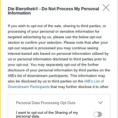
Il pomelo, in tedesco anche pompelmo, è un agrume che
Die Bierothek® -
Do Not Process My Personal
colpisce per le sue dimensioni. Il frutto solitamente
Information
circolare è stato creato da un incrocio tra mandarino e
arancia, ma ha un sapore completamente diverso. I
If you wish to opt-out of the sale, sharing to third parties, or
segmenti sodi e di colore giallo pallido hanno un gusto
processing of your personal or sensitive information for
piccante e rinfrescante e devono essere rimossi dalla
targeted advertising by us, please use the below opt-out
buccia dura e dura prima di essere gustati. Sbucciare la
section to confirm your selection. Please note that after your
frutta richiede un po' di impegno, ma sarai ricompensato
opt-out request is processed you may continue seeing
con una polpa deliziosa.
interest-based ads based on personal information utilized by
Se vuoi risparmiarti il lavoro, puoi semplicemente
us or personal information disclosed to third parties prior to
prendere la birra con lo stesso nome. Il Brouwerij Noordt
your opt-out. You may separately opt-out of the further
di Rotterdam ha dedicato un pezzo di birra al magnifico
disclosure of your personal information by third parties on the
frutto. Pomelo è un'India Pale Ale meravigliosamente
IAB’s list of downstream participants. This information may
bevibile che non contiene pompelmo, ma ha lo stesso
also be disclosed by us to third parties on the
IAB’s List of
sapore.
Downstream Participants
that may further disclose it to other
third parties.
La birra agli agrumi scorre nel bicchiere in un marrone
nocciola chiaro e presenta una piccola schiuma sul corpo
Personal Data Processing Opt Outs
di rame torbido e scintillante. Al naso, il malto leggero e il
profumo del pomelo appena spremuto si mescolano per
I want to opt-out of the Sharing of my
creare una nota irresistibile. Il gusto iniziale continua
personal data.