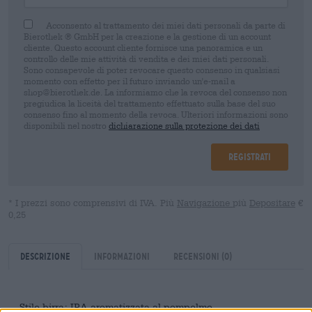
Acconsento al trattamento dei miei dati personali da parte di
Bierothek ® GmbH per la creazione e la gestione di un account
cliente. Questo account cliente fornisce una panoramica e un
controllo delle mie attività di vendita e dei miei dati personali.
Sono consapevole di poter revocare questo consenso in qualsiasi
momento con effetto per il futuro inviando un'e-mail a
shop@bierothek.de. La informiamo che la revoca del consenso non
pregiudica la liceità del trattamento effettuato sulla base del suo
consenso fino al momento della revoca. Ulteriori informazioni sono
disponibili nel nostro
dichiarazione sulla protezione dei dati
Registrati
* I prezzi sono comprensivi di IVA. Più
Navigazione
più
Depositare
€
0,25
Descrizione
Informazioni
Recensioni
(0)
Stile birra: IPA aromatizzata al pompelmo