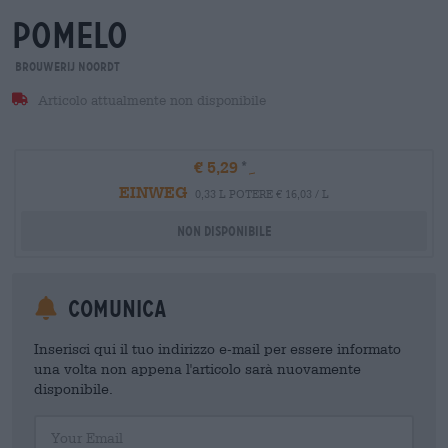
pomelo
Brouwerij Noordt
Articolo attualmente non disponibile
€ 5,29
EINWEG
0,33 L POTERE € 16,03 / L
Non disponibile
Comunica
Inserisci qui il tuo indirizzo e-mail per essere informato
una volta non appena l'articolo sarà nuovamente
disponibile.
Your Email