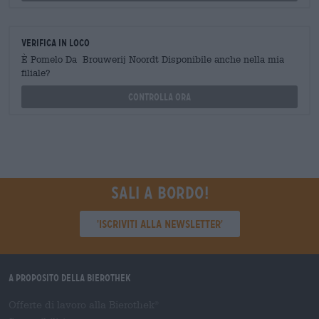
Verifica in loco
È Pomelo Da Brouwerij Noordt Disponibile anche nella mia
filiale?
Controlla ora
Sali a bordo!
'Iscriviti alla newsletter'
A proposito della Bierothek
Offerte di lavoro alla Bierothek
®