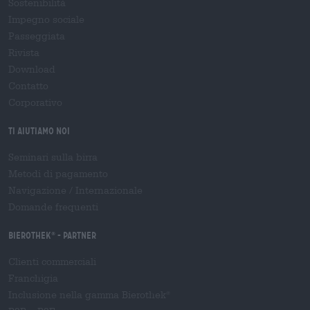
Sostenibilità
Impegno sociale
Passeggiata
Rivista
Download
Contatto
Corporativo
Ti aiutiamo noi
Seminari sulla birra
Metodi di pagamento
Navigazione
/
Internazionale
Domande frequenti
Bierothek
- Partner
®
Clienti commerciali
Franchigia
Inclusione nella gamma Bierothek
®