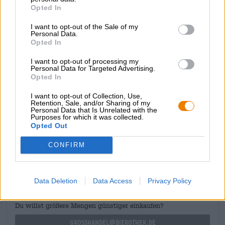
schiuma avorio emana un profumo seducente di malto
Opted In
tostato, caramello e un’intera gamma di frutti rossi maturi.
Chiunque abbia il coraggio di entrare in questa Plaza de
I want to opt-out of the Sale of my
Toros verrà ricompensato con un’esplosione di pompelmo,
Personal Data.
erbe aromatiche, agrumi, caramello, pane tostato e resina
Opted In
di pino.
I want to opt-out of processing my
Personal Data for Targeted Advertising.
Uiltjes Red Shirt Rodeo Riding è una IPA sonora con un
Opted In
carattere potente e molto swing. Ehihaaaa!
I want to opt-out of Collection, Use,
Retention, Sale, and/or Sharing of my
Personal Data that Is Unrelated with the
Purposes for which it was collected.
Opted Out
CONSULENZA GRATUITA SULLA BIRRA
CONFIRM
Hai domande su questa birra? Siamo qui per te.
shop@bierothek.de
Data Deletion
Data Access
Privacy Policy
commercianti o ristoratori
Du willst größere Mengen günstiger einkaufen?
grosshandel@bierothek.de