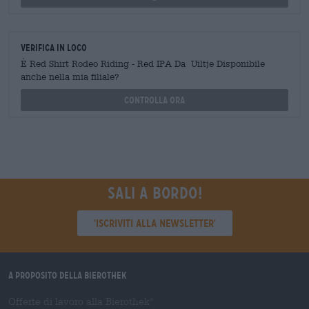
Verifica in loco
È Red Shirt Rodeo Riding - Red IPA Da Uiltje Disponibile
anche nella mia filiale?
Controlla ora
Sali a bordo!
'Iscriviti alla newsletter'
A proposito della Bierothek
Offerte di lavoro alla Bierothek
®