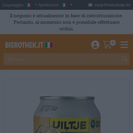
Skip to main content
Italian
Italia
Linguaggio:
Spedizione:
shop@bierothek.de
Il negozio è attualmente in fase di ristrutturazione.
Pertanto, al momento non è possibile effettuare
ordini.
0
Einloggen / An
Warenkor
M