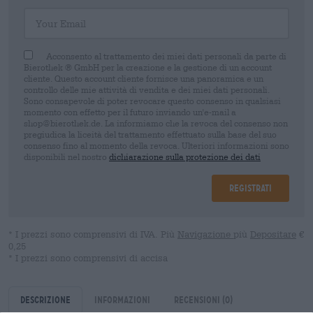
Your Email
Acconsento al trattamento dei miei dati personali da parte di
Bierothek ® GmbH per la creazione e la gestione di un account
cliente. Questo account cliente fornisce una panoramica e un
controllo delle mie attività di vendita e dei miei dati personali.
Sono consapevole di poter revocare questo consenso in qualsiasi
momento con effetto per il futuro inviando un'e-mail a
shop@bierothek.de. La informiamo che la revoca del consenso non
pregiudica la liceità del trattamento effettuato sulla base del suo
consenso fino al momento della revoca. Ulteriori informazioni sono
disponibili nel nostro
dichiarazione sulla protezione dei dati
Registrati
* I prezzi sono comprensivi di IVA. Più
Navigazione
più
Depositare
€
0,25
* I prezzi sono comprensivi di accisa
Descrizione
Informazioni
Recensioni
(0)