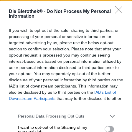
Die Bierothek® -
Do Not Process My Personal
Alcune birre sono morbide come la seta, coccolano il
Information
palato con una ricchezza di componenti aromatiche
armoniose, accarezzano la gola con guanti di capretto e
If you wish to opt-out of the sale, sharing to third parties, or
diffondono un piacevole calore nello stomaco. Altri sono
processing of your personal or sensitive information for
più spigolosi, graffianti, testardi e più stimolanti. Uiltjes
targeted advertising by us, please use the below opt-out
Red Shirt Rodeo Riding rientra sicuramente in
section to confirm your selection. Please note that after your
quest’ultima categoria.
opt-out request is processed you may continue seeing
interest-based ads based on personal information utilized by
La Red India Pale Ale è stata creata in collaborazione con
us or personal information disclosed to third parties prior to
Hollands Hophuis e porta nell’arena le potenti varietà di
luppolo Barbe Rouge ed Elixir. Entrambi i generi
your opt-out. You may separately opt-out of the further
provengono dalla Francia e sono noti per il loro
disclosure of your personal information by third parties on the
temperamento e l’aroma intenso. Barbe Rouge porta note
IAB’s list of downstream participants. This information may
fruttate di frutti di bosco e succose note di agrumi nel
also be disclosed by us to third parties on the
IAB’s List of
gioco aromatico, mentre Elixir evoca la foresta nel
Downstream Participants
that may further disclose it to other
bicchiere e brilla con elementi floreali, legnosi e freschi di
third parties.
agrumi. I cowboy di Uiltje e gli Hophuis olandesi hanno
preso questi tori selvaggi per le corna e li hanno
Personal Data Processing Opt Outs
addomesticati trasformandoli in una IPA molto bevibile e
dal sapore potente in una veste rosso rame. L’ariosa
I want to opt-out of the Sharing of my
personal data.