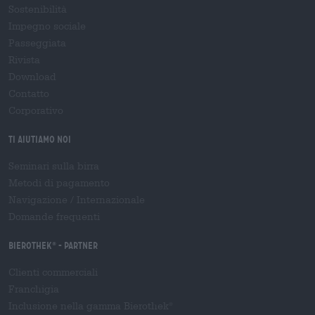
Sostenibilità
Impegno sociale
Passeggiata
Rivista
Download
Contatto
Corporativo
Ti aiutiamo noi
Seminari sulla birra
Metodi di pagamento
Navigazione
/
Internazionale
Domande frequenti
Bierothek
- Partner
®
Clienti commerciali
Franchigia
Inclusione nella gamma Bierothek
®