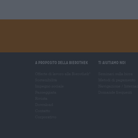
A proposito della Bierothek
Ti aiutiamo noi
Offerte di lavoro alla Bierothek
Seminari sulla birra
®
Sostenibilità
Metodi di pagamento
Impegno sociale
Navigazione
/
Interna
Passeggiata
Domande frequenti
Rivista
Download
Contatto
Corporativo