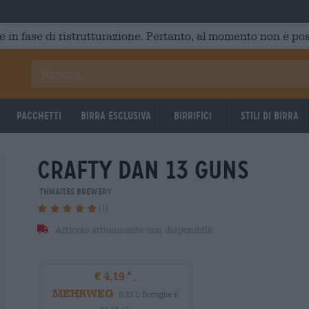
e in fase di ristrutturazione. Pertanto, al momento non è poss
Pacchetti
Birra Esclusiva
Birrifici
Stili di birra
crafty dan 13 guns
Thwaites Brewery
(1)
Articolo attualmente non disponibile
€ 4,19
MEHRWEG
0,33 L Bottiglia €