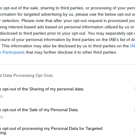
* I prezzi sono comprensivi di IVA. Più
Navigazione
più
Deposit
to opt-out of the sale, sharing to third parties, or processing of your per
* I prezzi sono comprensivi di accisa
formation for targeted advertising by us, please use the below opt-out s
r selection. Please note that after your opt-out request is processed y
eing interest-based ads based on personal information utilized by us or
Informazioni
Recensioni
(1)
disclosed to third parties prior to your opt-out. You may separately opt-
losure of your personal information by third parties on the IAB’s list of
Contenuto
0,33 Litro Bottiglia
. This information may also be disclosed by us to third parties on the
IA
Participants
that may further disclose it to other third parties.
Brauerei
Thwaites Brewery
Tessera Bierothek®
13040001
l Data Processing Opt Outs
EAN
5010144002155
Peso
0.33kg(0.67kg con imballaggio)
o opt-out of the Sharing of my personal data.
In
Depositare
€ 0.08
LMIV
Operatore responsabile del setto
o opt-out of the Sale of my Personal Data.
Thwaites Brewery, Myerscough 
Mellor Brook Vereinigtes Königr
In
Bierregion
Großbritannien
to opt-out of processing my Personal Data for Targeted
ing.
Stile birra
India Pale Ale