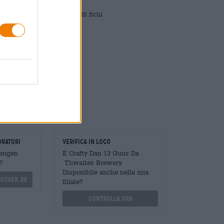
ra piccante con mostarda di fichi
gio
evito
oratori
Verifica in loco
Mengen
È Crafty Dan 13 Guns Da
?
Thwaites Brewery
Disponibile anche nella mia
othek.de
filiale?
Controlla ora