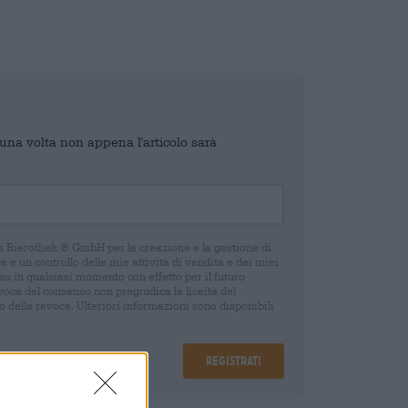
o una volta non appena l'articolo sarà
di Bierothek ® GmbH per la creazione e la gestione di
 e un controllo delle mie attività di vendita e dei miei
o in qualsiasi momento con effetto per il futuro
oca del consenso non pregiudica la liceità del
 della revoca. Ulteriori informazioni sono disponibili
Registrati