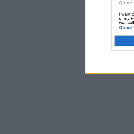
Opted 
I want t
of my P
was col
Opted 