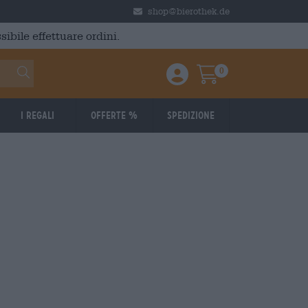
shop@bierothek.de
ibile effettuare ordini.
0
Einloggen / Anmelden
Warenkorb
I regali
Offerte %
Spedizione