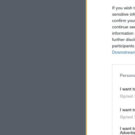
If you wish 
sensitive in
confirm you
continue se
information 
further disc
participants
Downstream 
Persona
I want t
Opted 
I want t
Opted 
I want 
Advertis