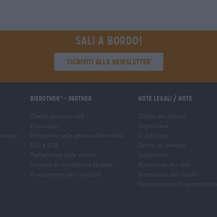
Sali a bordo!
'Iscriviti alla newsletter'
Bierothek
- Partner
Note legali / Note
®
Clienti commerciali
Tutela dei minori
Franchigia
Depositare
zionale
Inclusione nella gamma Bierothek
Condizioni
®
B2B e B2F
Diritto di recesso
Piattaforma delle accise
Imprimere
Accesso al rivenditore Hopnet
Protezione dei dati
E-commerce per i birrifici
Recensioni dei clienti
Dichiarazione di accessibilit