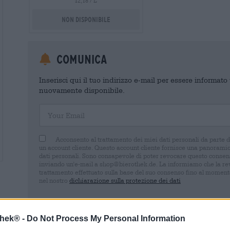
12,18 / L
Non disponibile
Comunica
Inserisci qui il tuo indirizzo e-mail per essere informat
nuovamente disponibile.
Your Email
Acconsento al trattamento dei miei dati personali da parte 
un account cliente. Questo account cliente fornisce una panoramica
dati personali. Sono consapevole di poter revocare questo consens
inviando un'e-mail a shop@bierothek.de. La informiamo che la rev
trattamento effettuato sulla base del suo consenso fino al momento
nel nostro
dichiarazione sulla protezione dei dati
thek® -
Do Not Process My Personal Information