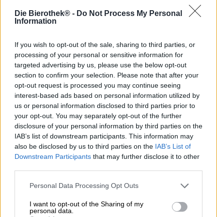
Die Bierothek® -
Do Not Process My Personal
Ogni anno, giusto in tempo per l’Avvento, il birrificio
Information
belga Corsendonk di Oud-Turnhout lancia la sua raffinata
birra di Natale. Per addolcire il disagio invernale dei loro
amici, i belgi producono una birra corposa e forte, ricca di
If you wish to opt-out of the sale, sharing to third parties, or
sapori e spezie natalizie. La Dark Belgian Strong Ale è
processing of your personal or sensitive information for
disponibile nella tradizionale
bottiglia da 0,33 l
e nella
targeted advertising by us, please use the below opt-out
variante festosa in bottiglie da 0,75 l, chiuse con vero
section to confirm your selection. Please note that after your
tappo di sughero. La versione natalizia è un regalo
opt-out request is processed you may continue seeing
elegante e l’alternativa perfetta allo champagne della
interest-based ads based on personal information utilized by
vigilia di Natale.
us or personal information disclosed to third parties prior to
your opt-out. You may separately opt-out of the further
La Christmas Ale di Corsendonk scorre nel bicchiere con
disclosure of your personal information by third parties on the
un tono marrone caramello intenso e mostra riflessi rosso
IAB’s list of downstream participants. This information may
rubino quando la luce la colpisce. Dalla fine schiuma color
also be disclosed by us to third parties on the
IAB’s List of
nocciola si alza un pot-pourri invernale di aromi diversi: al
Downstream Participants
that may further disclose it to other
naso fichi secchi, rum speziato, chiodi di garofano,
third parties.
cannella, prugne fruttate e delizioso sherry si uniscono in
una miscela allettante. Il primo assaggio rivela una birra
Personal Data Processing Opt Outs
voluminosa con gradazione alcolica di 8,5%, che scalda
dal palato fino allo stomaco. Gli aromi festosi dell’uvetta
I want to opt-out of the Sharing of my
marinata al rum, del cioccolato sciolto in bocca, delle noci
personal data.
caramellate e del caramello burroso si presentano sulla