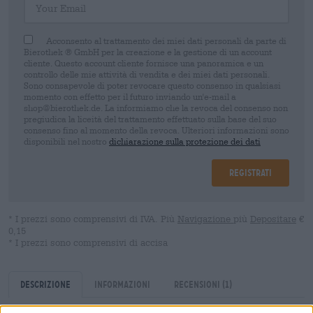
Acconsento al trattamento dei miei dati personali da parte di
Bierothek ® GmbH per la creazione e la gestione di un account
cliente. Questo account cliente fornisce una panoramica e un
controllo delle mie attività di vendita e dei miei dati personali.
Sono consapevole di poter revocare questo consenso in qualsiasi
momento con effetto per il futuro inviando un'e-mail a
shop@bierothek.de. La informiamo che la revoca del consenso non
pregiudica la liceità del trattamento effettuato sulla base del suo
consenso fino al momento della revoca. Ulteriori informazioni sono
disponibili nel nostro
dichiarazione sulla protezione dei dati
Registrati
* I prezzi sono comprensivi di IVA. Più
Navigazione
più
Depositare
€
0,15
* I prezzi sono comprensivi di accisa
Descrizione
Informazioni
Recensioni
(1)