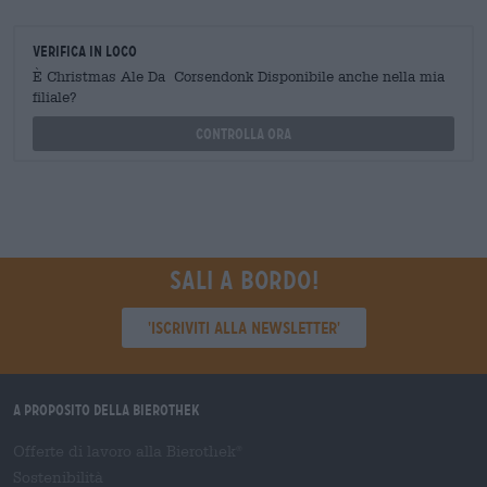
Verifica in loco
È Christmas Ale Da Corsendonk Disponibile anche nella mia
filiale?
Controlla ora
Sali a bordo!
'Iscriviti alla newsletter'
A proposito della Bierothek
Offerte di lavoro alla Bierothek
®
Sostenibilità