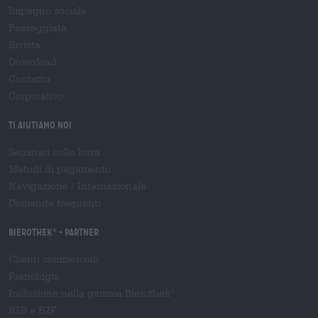
Impegno sociale
Passeggiata
Rivista
Download
Contatto
Corporativo
Ti aiutiamo noi
Seminari sulla birra
Metodi di pagamento
Navigazione
/
Internazionale
Domande frequenti
Bierothek
- Partner
®
Clienti commerciali
Franchigia
Inclusione nella gamma Bierothek
®
B2B e B2F