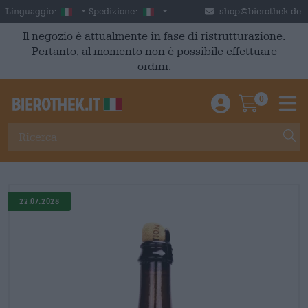
Skip to main content
Italian
Italia
Linguaggio:
Spedizione:
shop@bierothek.de
Il negozio è attualmente in fase di ristrutturazione.
Pertanto, al momento non è possibile effettuare
ordini.
0
Einloggen / An
Warenkor
M
22.07.2028