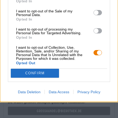
Opted In
lingua. Un accenno di pepe nero aggiunge un bel fuoco
alla composizione invernale, un tocco di agrumi dona alla
I want to opt-out of the Sale of my
Personal Data.
birra una meravigliosa leggerezza ed evoca associazioni
Opted In
con lo stollen fatto in casa con deliziosa scorza di limone.
I want to opt-out of processing my
Questa squisita birra natalizia è l’aggiunta perfetta alla
Personal Data for Targeted Advertising.
tavola festiva ed è ottima anche con i biscotti fatti in casa.
Opted In
Ecco come può arrivare l’inverno!
I want to opt-out of Collection, Use,
Retention, Sale, and/or Sharing of my
Personal Data that Is Unrelated with the
Purposes for which it was collected.
Opted Out
CONSULENZA GRATUITA SULLA BIRRA
Hai domande su questa birra? Siamo qui per te.
CONFIRM
shop@bierothek.de
Data Deletion
Data Access
Privacy Policy
commercianti o ristoratori
Du willst größere Mengen günstiger einkaufen?
grosshandel@bierothek.de