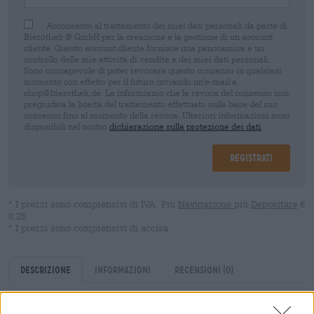
Acconsento al trattamento dei miei dati personali da parte di
Bierothek ® GmbH per la creazione e la gestione di un account
cliente. Questo account cliente fornisce una panoramica e un
controllo delle mie attività di vendita e dei miei dati personali.
Sono consapevole di poter revocare questo consenso in qualsiasi
momento con effetto per il futuro inviando un'e-mail a
shop@bierothek.de. La informiamo che la revoca del consenso non
pregiudica la liceità del trattamento effettuato sulla base del suo
consenso fino al momento della revoca. Ulteriori informazioni sono
disponibili nel nostro
dichiarazione sulla protezione dei dati
Registrati
* I prezzi sono comprensivi di IVA. Più
Navigazione
più
Depositare
€
0,25
* I prezzi sono comprensivi di accisa
Descrizione
Informazioni
Recensioni
(0)