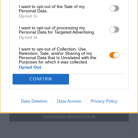
alcolica del 5,4%. La birra è stata raffinata con zucchero di
I want to opt-out of the Sale of my
Personal Data.
latte e guava e porta nel bicchiere una gioia pura e dorata
Opted In
e succosi frutti tropicali.
I want to opt-out of processing my
Saluti all'età adulta!
Personal Data for Targeted Advertising.
Opted In
I want to opt-out of Collection, Use,
Retention, Sale, and/or Sharing of my
Personal Data that Is Unrelated with the
Purposes for which it was collected.
CONSULENZA GRATUITA SULLA BIRRA
Opted Out
Hai domande su questa birra? Siamo qui per te.
shop@bierothek.de
CONFIRM
commercianti o ristoratori
Data Deletion
Data Access
Privacy Policy
Du willst größere Mengen günstiger einkaufen?
grosshandel@bierothek.de