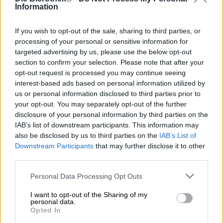
quando è nuvoloso. Preferiremmo di gran lunga avere un
Information
firmamento senza nuvole in azzurro con un sole
splendente. Quando si parla di birra le cose sono
If you wish to opt-out of the sale, sharing to third parties, or
completamente diverse: la Hazy è in voga e, soprattutto
processing of your personal or sensitive information for
nell'ambito della birra artigianale, difficilmente esistono
targeted advertising by us, please use the below opt-out
birre cristalline e brillanti. In passato ogni piccola
section to confirm your selection. Please note that after your
sostanza torbida veniva meticolosamente rimossa
opt-out request is processed you may continue seeing
mediante filtrazione, ma oggi non può essere abbastanza
interest-based ads based on personal information utilized by
torbida.
us or personal information disclosed to third parties prior to
Un esempio meravigliosamente torbido che porta con
your opt-out. You may separately opt-out of the further
orgoglio questa qualità nel suo nome è SweetWaters
disclosure of your personal information by third parties on the
HAZY IPA. La succosa specialità di birra di Atlanta viene
IAB’s list of downstream participants. This information may
prodotta con le varietà di luppolo Mosaic, Citra, El Dorado
also be disclosed by us to third parties on the
IAB’s List of
e Azacca. Per portare il sapore del luppolo all'estremo, la
Downstream Participants
that may further disclose it to other
birra è stata poi luppolata a freddo con le stesse varietà
third parties.
più Simcoe. Questo ulteriore passaggio riempie il pezzo di
birra fino all'orlo con l'aroma meravigliosamente fruttato
Personal Data Processing Opt Outs
dell'oro verde. L'abbondanza di luppolo è compensata da
tre malti, che formano una base morbida ma poco
I want to opt-out of the Sharing of my
personal data.
significativa in termini di gusto. L'intero paniere di frutti
Opted In
tropicali, la resina speziata di pino e l'abbondanza di note