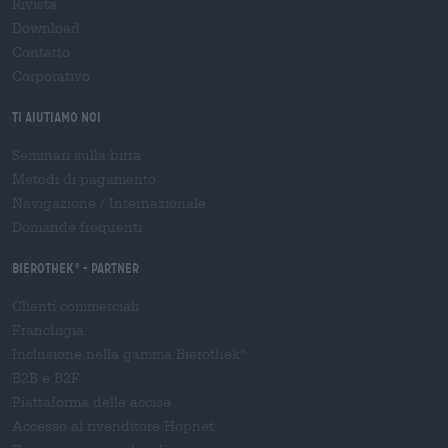
Rivista
Download
Contatto
Corporativo
Ti aiutiamo noi
Seminari sulla birra
Metodi di pagamento
Navigazione
/
Internazionale
Domande frequenti
Bierothek
- Partner
®
Clienti commerciali
Franchigia
Inclusione nella gamma Bierothek
®
B2B e B2F
Piattaforma delle accise
Accesso al rivenditore Hopnet