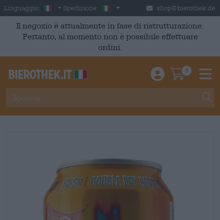
Skip to main content
Italian
Italia
Linguaggio:
Spedizione:
shop@bierothek.de
Il negozio è attualmente in fase di ristrutturazione.
Pertanto, al momento non è possibile effettuare
ordini.
0
Einloggen / An
Warenkor
M