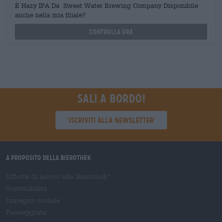
È Hazy IPA Da Sweet Water Brewing Company Disponibile
anche nella mia filiale?
Controlla ora
Sali a bordo!
'Iscriviti alla newsletter'
A proposito della Bierothek
Offerte di lavoro alla Bierothek
®
Sostenibilità
Impegno sociale
Passeggiata