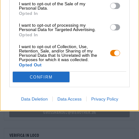
piccanti di agrumi sono più forti, più dominanti e più
I want to opt-out of the Sale of my
intensi. Un tocco di lievito e un amaro adeguato alla
Personal Data.
quantità di luppolo completano gli aromi.
Opted In
Questo tipo di nuvolosità può verificarsi ogni giorno!
I want to opt-out of processing my
Personal Data for Targeted Advertising.
Opted In
I want to opt-out of Collection, Use,
Retention, Sale, and/or Sharing of my
Personal Data that Is Unrelated with the
Purposes for which it was collected.
CONSULENZA GRATUITA SULLA BIRRA
Opted Out
Hai domande su questa birra? Siamo qui per te.
shop@bierothek.de
CONFIRM
commercianti o ristoratori
Data Deletion
Data Access
Privacy Policy
Du willst größere Mengen günstiger einkaufen?
grosshandel@bierothek.de
Verifica in loco