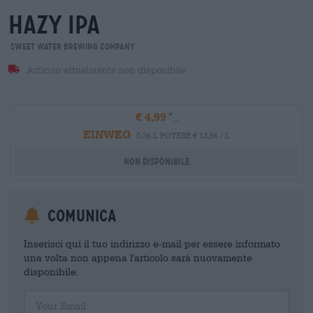
hazy ipa
Sweet Water Brewing Company
Articolo attualmente non disponibile
€ 4,99
EINWEG
0,36 L POTERE € 13,86 / L
Non disponibile
Comunica
Inserisci qui il tuo indirizzo e-mail per essere informato
una volta non appena l'articolo sarà nuovamente
disponibile.
Your Email