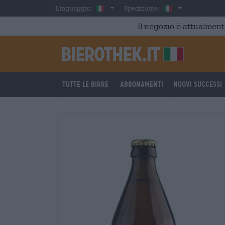
Skip to main content
Italian
Italia
Linguaggio:
Spedizione:
Il negozio è attualment
Tutte le birre
Abbonamenti
Nuovi successi