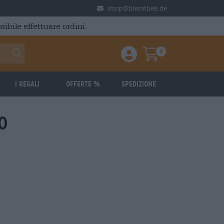
shop@bierothek.de
ibile effettuare ordini.
0
Einloggen / Anmelden
Warenkorb
I regali
Offerte %
Spedizione
o