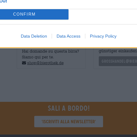
Out
Molters Sud 1 ha una gradazione alcolica di 4,9% e un c
CONFIRM
Data Deletion
Data Access
Privacy Policy
CONSULENZA GRATUITA SULLA
commercianti o rist
BIRRA
Du willst größere 
günstiger einkaufen
Hai domande su questa birra?
Siamo qui per te.
grosshandel@bier
shop@bierothek.de
Sali a bordo!
'Iscriviti alla newsletter'