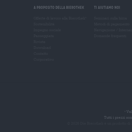
A proposito della Bierothek
Ti aiutiamo noi
Offerte di lavoro alla Bierothek
Seminari sulla birra
®
Sostenibilità
Metodi di pagamento
Impegno sociale
Navigazione
/
Interna
Passeggiata
Domande frequenti
Rivista
Download
Contatto
Corporativo
Val
*
Tutti i prezzi s
© 2026 Die Bierothek
è un prodotto di