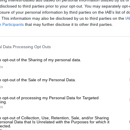
* I prezzi sono comprensivi di accisa
disclosed to third parties prior to your opt-out. You may separately opt-
losure of your personal information by third parties on the IAB’s list of
. This information may also be disclosed by us to third parties on the
IA
Descrizione
Informazioni
Recensioni
(0)
Participants
that may further disclose it to other third parties.
Sotto la protezione dell’unicorno rampante nel loro stemma
l Data Processing Opt Outs
nell’Alto Palatinato produce le migliori birre biologiche. 
produzione della birra, sulle materie prime squisite e su
nome alle loro piante a un concetto più minimalista. Invec
o opt-out of the Sharing of my personal data.
fioriti, hanno semplicemente numerato le loro birre in ba
In
la Sud 1, oggi la serie conta sette parti che coprono alcu
o opt-out of the Sale of my Personal Data.
Sud 1 è un vino leggero biologico che scorre naturalmen
un delicato sentore di luppolo. La birra finemente torbid
In
decorata con una corona di schiuma bianca a pori misti. 
to opt-out of processing my Personal Data for Targeted
quando la luce la colpisce. Se si tiene il naso sopra il b
ing.
un accenno floreale di luppolo. Quando viene bevuto, la
In
palato con l’aroma di caramello delicatamente sciolto, to
Gli agrumi fruttati completano armoniosamente l’esperi
o opt-out of Collection, Use, Retention, Sale, and/or Sharing
freschezza.
ersonal Data that Is Unrelated with the Purposes for which it
lected.