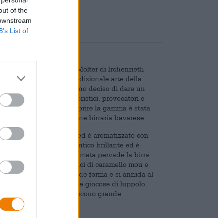
out of the
 downstream
B’s List of
, il team del birrificio Molter di Irchenrieth
Per concentrarsi sulla tradizionale arte della
l buon gusto, i birrai hanno deciso di dare un
e di scegliere titoli umoristici, provocatori o
se all’ora di uscita. Ad aprire la gamma è stata
ni classici della produzione birraria bavarese.
te torbido nel bicchiere ed è aromatizzato con
a si presenta in un oro antico brillante ed è
Una sottile lucentezza ramata pervade la birra
icchiere si notano note dolci di caramello mou e
 prima impressione prende forma e si annida al
ni di grana leggera e note giocose di luppolo.
enza di piacere e garantiscono grande