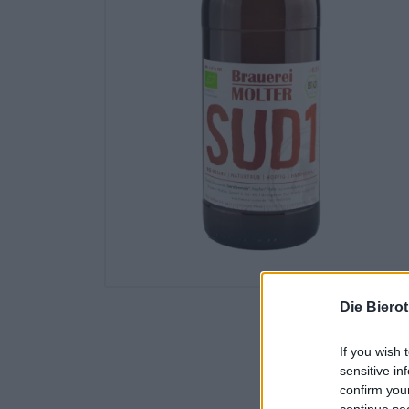
Die Biero
If you wish 
sensitive in
confirm you
continue se