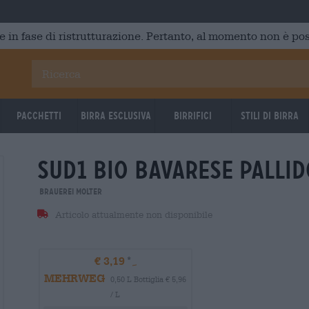
e in fase di ristrutturazione. Pertanto, al momento non è poss
Pacchetti
Birra Esclusiva
Birrifici
Stili di birra
sud1 bio Bavarese pallid
Brauerei Molter
Articolo attualmente non disponibile
€ 3,19
MEHRWEG
0,50 L Bottiglia € 5,96
/ L