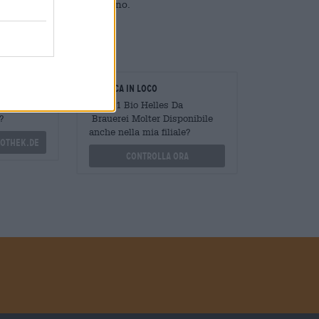
arattere rotondo e beverino.
oratori
Verifica in loco
Mengen
È SUD1 Bio Helles Da
?
Brauerei Molter Disponibile
anche nella mia filiale?
othek.de
Controlla ora