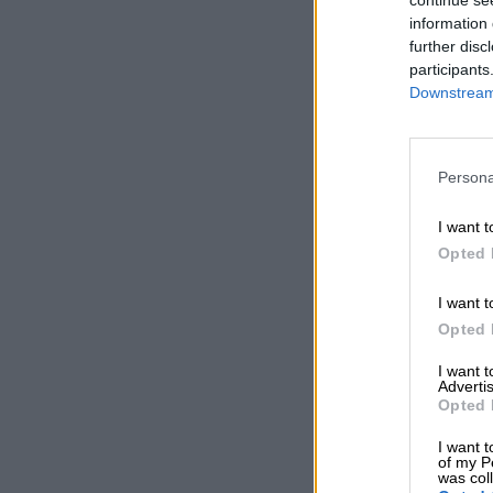
information 
further disc
participants
Downstream 
Persona
I want t
Opted 
I want t
Opted 
I want 
Advertis
Opted 
I want t
of my P
was col