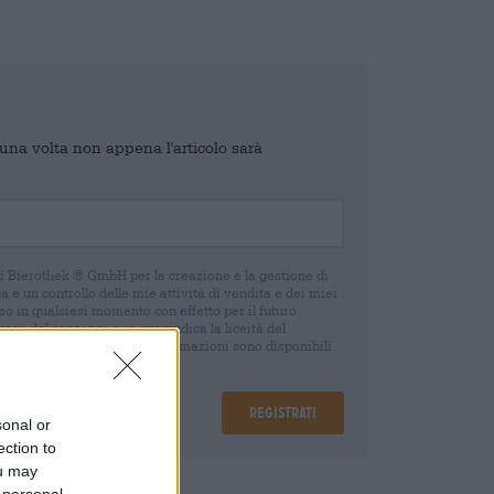
o una volta non appena l'articolo sarà
di Bierothek ® GmbH per la creazione e la gestione di
 e un controllo delle mie attività di vendita e dei miei
o in qualsiasi momento con effetto per il futuro
oca del consenso non pregiudica la liceità del
 della revoca. Ulteriori informazioni sono disponibili
Registrati
sonal or
ection to
ou may
are
€ 0,08
 personal