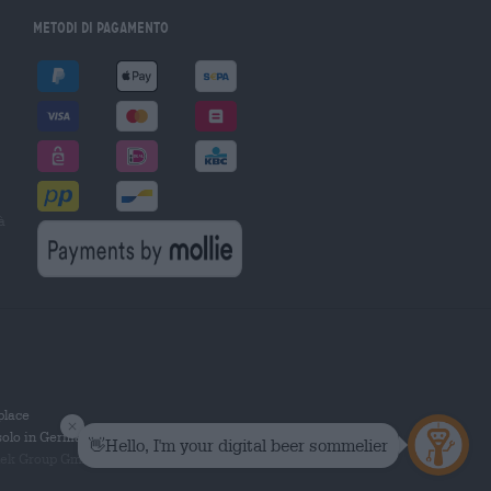
Metodi di pagamento
à
tplace
solo in Germania.
 Group GmbH. Tutti i diritti riservati.