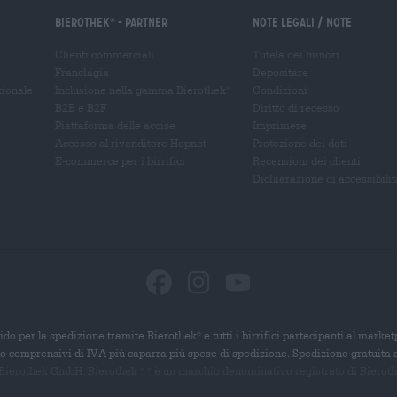
Bierothek
- Partner
Note legali / Note
®
Clienti commerciali
Tutela dei minori
Franchigia
Depositare
zionale
Inclusione nella gamma Bierothek
Condizioni
®
B2B e B2F
Diritto di recesso
Piattaforma delle accise
Imprimere
Accesso al rivenditore Hopnet
Protezione dei dati
E-commerce per i birrifici
Recensioni dei clienti
Dichiarazione di accessibilit
ido per la spedizione tramite Bierothek
e tutti i birrifici partecipanti al marke
®
ono comprensivi di IVA più caparra più spese di spedizione. Spedizione gratuita 
 Bierothek GmbH. Bierothek
è un
marchio denominativo registrato di Bierothek
®
®