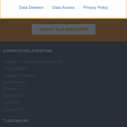
Data Deletion
Data Access
Privacy Policy
Sali a bordo!
'Iscriviti alla newsletter'
A proposito della Bierothek
Offerte di lavoro alla Bierothek
®
Sostenibilità
Impegno sociale
Passeggiata
Rivista
Download
Contatto
Corporativo
Ti aiutiamo noi