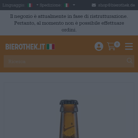
Skip to main content
Italian
Italia
Linguaggio:
Spedizione:
shop@bierothek.de
Il negozio è attualmente in fase di ristrutturazione.
Pertanto, al momento non è possibile effettuare
ordini.
0
Einloggen / An
Warenkor
M