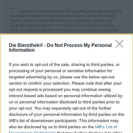
Acconsento al trattamento dei miei dati personali da parte di
Bierothek ® GmbH per la creazione e la gestione di un account
cliente. Questo account cliente fornisce una panoramica e un
controllo delle mie attività di vendita e dei miei dati personali.
Sono consapevole di poter revocare questo consenso in qualsiasi
momento con effetto per il futuro inviando un'e-mail a
shop@bierothek.de. La informiamo che la revoca del consenso non
pregiudica la liceità del trattamento effettuato sulla base del suo
Die Bierothek® -
Do Not Process My Personal
consenso fino al momento della revoca. Ulteriori informazioni sono
Information
disponibili nel nostro
dichiarazione sulla protezione dei dati
If you wish to opt-out of the sale, sharing to third parties, or
Registrati
processing of your personal or sensitive information for
targeted advertising by us, please use the below opt-out
section to confirm your selection. Please note that after your
* I prezzi sono comprensivi di IVA. Più
Navigazione
più
Depositare
€
opt-out request is processed you may continue seeing
0,08
interest-based ads based on personal information utilized by
* I prezzi sono comprensivi di accisa
us or personal information disclosed to third parties prior to
your opt-out. You may separately opt-out of the further
disclosure of your personal information by third parties on the
Descrizione
Informazioni
Recensioni
(0)
IAB’s list of downstream participants. This information may
also be disclosed by us to third parties on the
IAB’s List of
Sessione IPA
Downstream Participants
that may further disclose it to other