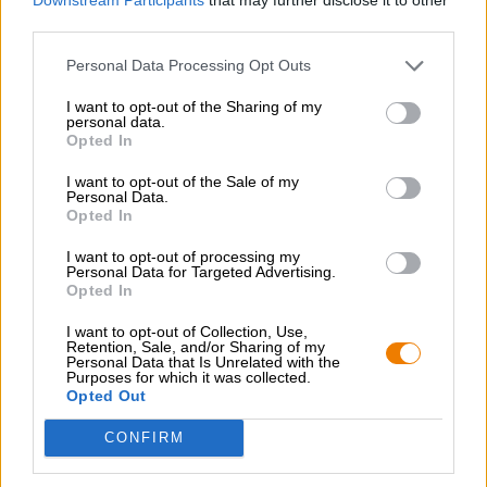
third parties.
CONSULENZA GRATUITA SULLA BIRRA
Personal Data Processing Opt Outs
Hai domande su questa birra? Siamo qui per te.
I want to opt-out of the Sharing of my
shop@bierothek.de
personal data.
Opted In
commercianti o ristoratori
I want to opt-out of the Sale of my
Personal Data.
Du willst größere Mengen günstiger einkaufen?
Opted In
grosshandel@bierothek.de
I want to opt-out of processing my
Personal Data for Targeted Advertising.
Opted In
Verifica in loco
I want to opt-out of Collection, Use,
Retention, Sale, and/or Sharing of my
È Sessionable Healing Da Vagabund Brauerei Disponibile
Personal Data that Is Unrelated with the
anche nella mia filiale?
Purposes for which it was collected.
Opted Out
Controlla ora
CONFIRM