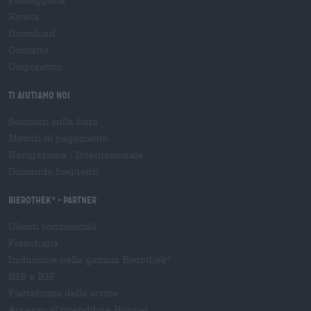
Passeggiata
Rivista
Download
Contatto
Corporativo
Ti aiutiamo noi
Seminari sulla birra
Metodi di pagamento
Navigazione
/
Internazionale
Domande frequenti
Bierothek
- Partner
®
Clienti commerciali
Franchigia
Inclusione nella gamma Bierothek
®
B2B e B2F
Piattaforma delle accise
Accesso al rivenditore Hopnet