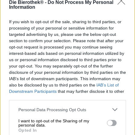
Die Bierothek® -
Do Not Process My Personal
l'esame di artigiano. Dopo aver maturato due anni di
Information
esperienza in un birrificio è possibile iscriversi all'esame di
maestro artigiano. Nel corso di uno o tre anni si
approfondiscono le competenze, si perfezionano le
If you wish to opt-out of the sale, sharing to third parties, or
competenze e si impartiscono ulteriori conoscenze. Il
processing of your personal or sensitive information for
coronamento di questo periodo è l'esame di maestro, che
targeted advertising by us, please use the below opt-out
di solito consiste nella preparazione di una birra. Il pezzo
section to confirm your selection. Please note that after your
in preparazione viene quindi messo alla prova e viene
opt-out request is processed you may continue seeing
presa una decisione se il candidato passa o meno.
interest-based ads based on personal information utilized by
us or personal information disclosed to third parties prior to
Quando nel 2015 il birraio Lorenz superò con successo
your opt-out. You may separately opt-out of the further
l'esame di maestranza, il suo duro lavoro, la sua
disclosure of your personal information by third parties on the
perseveranza e la sua dedizione furono premiati con un
IAB’s list of downstream participants. This information may
posto nell'assortimento principale. Ebbene qui non si
also be disclosed by us to third parties on the
IAB’s List of
trova direttamente Lorenz, ma il suo mastro birraio. La
Downstream Participants
that may further disclose it to other
birra per il suo test era una meravigliosa birra affumicata,
third parties.
che da allora è parte integrante dell'offerta.
Personal Data Processing Opt Outs
La birra madre di Lorenz scorre nel bicchiere in un oro
ambrato con sfumature ramate e ha una corona a pori
I want to opt-out of the Sharing of my
densi sul corpo cristallino. Una fine nota di malto
personal data.
affumicato domina l'aroma e il gusto della birra. Al palato,
Opted In
caramello, miele, erba e agrumi sostengono l'elegante