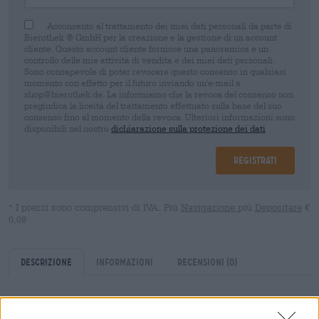
Acconsento al trattamento dei miei dati personali da parte di
Bierothek ® GmbH per la creazione e la gestione di un account
cliente. Questo account cliente fornisce una panoramica e un
controllo delle mie attività di vendita e dei miei dati personali.
Sono consapevole di poter revocare questo consenso in qualsiasi
momento con effetto per il futuro inviando un'e-mail a
shop@bierothek.de. La informiamo che la revoca del consenso non
pregiudica la liceità del trattamento effettuato sulla base del suo
consenso fino al momento della revoca. Ulteriori informazioni sono
disponibili nel nostro
dichiarazione sulla protezione dei dati
Registrati
* I prezzi sono comprensivi di IVA. Più
Navigazione
più
Depositare
€
0,08
Descrizione
Informazioni
Recensioni
(0)
Se vuoi diventare mastro birraio, devi prima sostenere