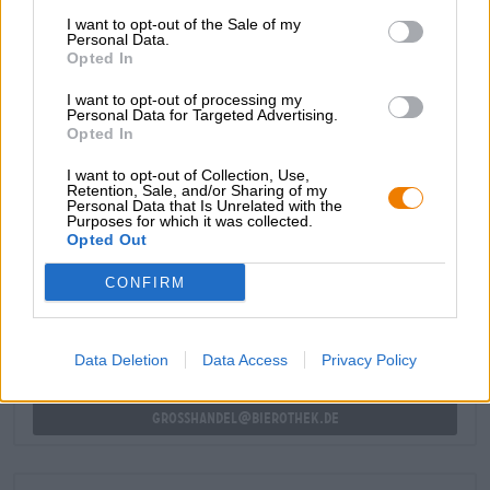
nota affumicata. A differenza delle birre affumicate di
I want to opt-out of the Sale of my
Bamberga, la versione di Lorenz è piuttosto blanda:
Personal Data.
Opted In
l'aroma del fumo aleggia sull'evento come un velo gustoso
e dona alla birra delicati e piacevoli sentori di malto
I want to opt-out of processing my
affumicato.
Personal Data for Targeted Advertising.
Opted In
I want to opt-out of Collection, Use,
Retention, Sale, and/or Sharing of my
Personal Data that Is Unrelated with the
Purposes for which it was collected.
CONSULENZA GRATUITA SULLA BIRRA
Opted Out
Hai domande su questa birra? Siamo qui per te.
shop@bierothek.de
CONFIRM
commercianti o ristoratori
Data Deletion
Data Access
Privacy Policy
Du willst größere Mengen günstiger einkaufen?
grosshandel@bierothek.de