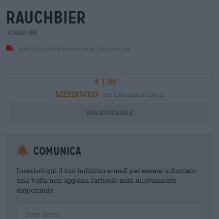
rauchbier
Schleicher
Articolo attualmente non disponibile
€ 1,99
MEHRWEG
0,50 L Bottiglia € 3,98 / L
Non disponibile
Comunica
Inserisci qui il tuo indirizzo e-mail per essere informato
una volta non appena l'articolo sarà nuovamente
disponibile.
Your Email