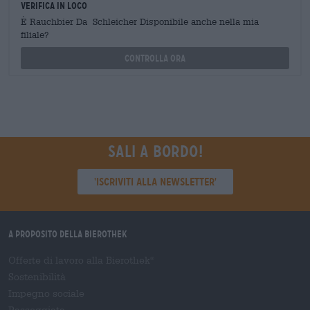
Verifica in loco
È Rauchbier Da Schleicher Disponibile anche nella mia
filiale?
Controlla ora
Sali a bordo!
'Iscriviti alla newsletter'
A proposito della Bierothek
Offerte di lavoro alla Bierothek
®
Sostenibilità
Impegno sociale