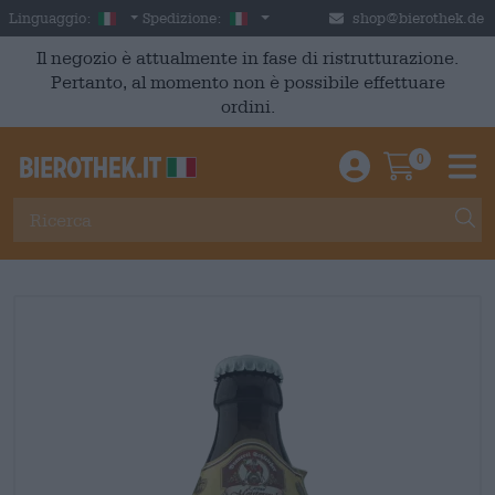
Skip to main content
Italian
Italia
Linguaggio:
Spedizione:
shop@bierothek.de
Il negozio è attualmente in fase di ristrutturazione.
Pertanto, al momento non è possibile effettuare
ordini.
0
Einloggen / An
Warenkor
M