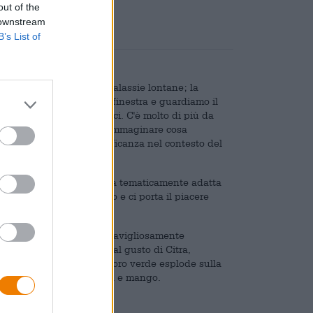
out of the
 downstream
B’s List of
ressati ad esplorare le galassie lontane; la
io. Di notte stiamo alla finestra e guardiamo il
chiediamo se siamo gli unici. C'è molto di più da
mmaginare ed è difficile immaginare cosa
sità per la nostra insignificanza nel contesto del
 rinfrescarvi con una birra tematicamente adatta
del fascino dello spazio e ci porta il piacere
ere una India Pale Ale meravigliosamente
atura a freddo e, oltre al gusto di Citra,
 recentemente lanciata. L'oro verde esplode sulla
to della passione, albicocca e mango.