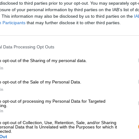
disclosed to third parties prior to your opt-out. You may separately opt-
losure of your personal information by third parties on the IAB’s list of
. This information may also be disclosed by us to third parties on the
Descrizione
Informazioni
Recensioni
(0)
IA
Participants
that may further disclose it to other third parties.
Non sono solo i pazzi miliardari e la NASA ad essere inte
maggior parte di noi ha una piccola attrazione per lo spaz
l Data Processing Opt Outs
volto di migliaia di stelle che si spensero secoli fa e ci 
scoprire nella vastità dello spazio di quanto possiamo i
o opt-out of the Sharing of my personal data.
potrebbe esistere là fuori. Siamo pieni di stupore e curio
In
quadro più ampio.
Se prima avete bisogno di un forte sorso di birra, potete
o opt-out of the Sale of my Personal Data.
della casa Schwarze Rose. La loro serie Outer Space parla 
In
terreno di quattro birre galatticamente buone.
to opt-out of processing my Personal Data for Targeted
Explorer fa parte di questa serie e porta nel tuo bicchi
ing.
succosa. La creazione è stata effettuata con doppia luppol
In
conferisce alla birra tutto l'aroma della varietà HBC 586
o opt-out of Collection, Use, Retention, Sale, and/or Sharing
lingua un fuoco d'artificio fruttato che sa di litchi, frut
ersonal Data that Is Unrelated with the Purposes for which it
lected.
Vale la pena esplorare questa birra!
Out