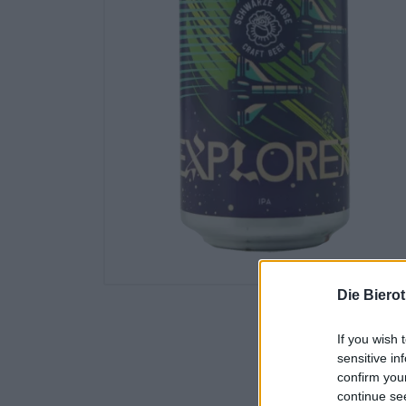
Die Biero
If you wish 
sensitive in
confirm you
continue se