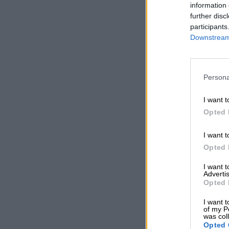
information 
further disc
participants
Downstream 
Persona
I want t
Opted 
I want t
Opted 
I want 
Advertis
Opted 
I want t
of my P
was col
Opted 