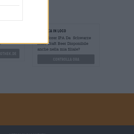
oratori
Verifica in loco
Mengen
È Explorer IPA Da Schwarze
?
Rose Craft Beer Disponibile
anche nella mia filiale?
othek.de
Controlla ora