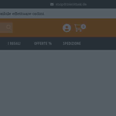
shop@bierothek.de
ibile effettuare ordini.
0
Einloggen / Anmelden
Warenkorb
I regali
Offerte %
Spedizione