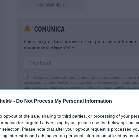
Non disponibile
Comunica
Inserisci qui il tuo indirizzo e-mail per essere informat
nuovamente disponibile.
Your Email
Acconsento al trattamento dei miei dati personali da parte 
un account cliente. Questo account cliente fornisce una panoramica
dati personali. Sono consapevole di poter revocare questo consens
inviando un'e-mail a shop@bierothek.de. La informiamo che la rev
trattamento effettuato sulla base del suo consenso fino al momento
thek® -
Do Not Process My Personal Information
nel nostro
dichiarazione sulla protezione dei dati
to opt-out of the sale, sharing to third parties, or processing of your per
formation for targeted advertising by us, please use the below opt-out s
r selection. Please note that after your opt-out request is processed y
eing interest-based ads based on personal information utilized by us or
* I prezzi sono comprensivi di IVA. Più
Navigazione
più
Deposit