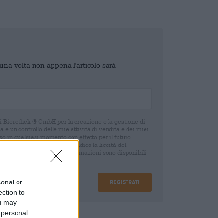
o una volta non appena l'articolo sarà
di Bierothek ® GmbH per la creazione e la gestione di
 e un controllo delle mie attività di vendita e dei miei
o in qualsiasi momento con effetto per il futuro
oca del consenso non pregiudica la liceità del
 della revoca. Ulteriori informazioni sono disponibili
sonal or
Registrati
ection to
ou may
 personal
are
€ 0,25