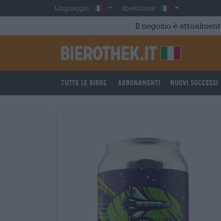
Skip to main content
Italian
Italia
Linguaggio:
Spedizione:
Il negozio è attualment
Tutte le birre
Abbonamenti
Nuovi successi