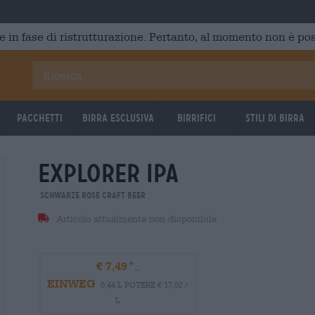
e in fase di ristrutturazione. Pertanto, al momento non è poss
Pacchetti
Birra Esclusiva
Birrifici
Stili di birra
explorer ipa
Schwarze Rose Craft Beer
Articolo attualmente non disponibile
€ 7,49
EINWEG
0,44 L POTERE € 17,02 /
L