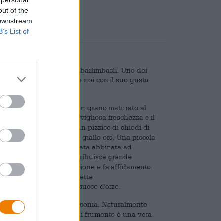
out of the
 downstream
B’s List of
 nella città francone di Stiebarlimbach. Uno dei
 molti amanti della birra e noi con il suo gusto
a Hefeweizen, prodotta con grano maturato al
riscono alla birra una meravigliosa freschezza e il
nana, malto morbido e un pizzico di chiodi di
l bicchiere di un torbido giallo oro. Una piccola
a offre una dolcezza delicata abbinata ad
 Il birrificio Roppelt attribuisce grande
 malto e luppolo dalla regione e fa affidamento
a gamma dei Roppelt riflette
il loro entusiasmo per il succo d'orzo.
on molti piatti della Franconia. Naturalmente
enape dolce, ma la birra di frumento è una vera