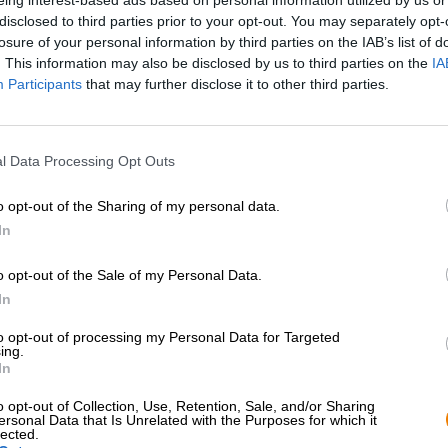
* I prezzi sono comprensivi di accisa
disclosed to third parties prior to your opt-out. You may separately opt-
losure of your personal information by third parties on the IAB’s list of
. This information may also be disclosed by us to third parties on the
IA
Descrizione
Informazioni
Recensioni
(0)
Participants
that may further disclose it to other third parties.
Il birrificio Roppelt è un tradizionale birrificio familiare
l Data Processing Opt Outs
tipi di birra più famosi è la birra di frumento, che delizia
rinfrescante e l'eccellente qualità.
o opt-out of the Sharing of my personal data.
La loro interpretazione della famosa birra è una classic
In
sole, luppolo, lievito e acqua. Il lievito e i cereali confe
suo gusto caratteristico, composto da note cremose di ba
o opt-out of the Sale of my Personal Data.
garofano. La birra ha una torbidezza naturale e sfocia ne
corona di schiuma bianca si trova sopra la birra. La birr
In
un'amarezza moderata e una gradazione alcolica del 4,9%.
to opt-out of processing my Personal Data for Targeted
importanza alla qualità e alla sostenibilità. Lei acquista
ing.
su una produzione delicata e rispettosa dell'ambiente. L
In
meravigliosamente l'arte birraria della loro terra natale e 
o opt-out of Collection, Use, Retention, Sale, and/or Sharing
La birra di frumento di Roppelt si sposa perfettamente c
ersonal Data that Is Unrelated with the Purposes for which it
ha un sapore migliore con salsicce bianche, salatini e s
lected.