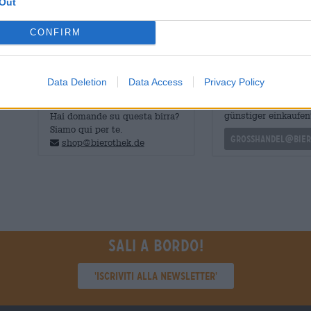
Out
rivelazione anche con altri piatti sostanziosi come lo sti
CONFIRM
Data Deletion
Data Access
Privacy Policy
CONSULENZA GRATUITA SULLA
commercianti o rist
BIRRA
Du willst größere 
günstiger einkaufen
Hai domande su questa birra?
Siamo qui per te.
grosshandel@bier
shop@bierothek.de
Sali a bordo!
'Iscriviti alla newsletter'