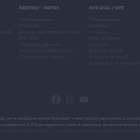
Bierothek
- Partner
Note legali / Note
®
Clienti commerciali
Tutela dei minori
Franchigia
Depositare
zionale
Inclusione nella gamma Bierothek
Condizioni
®
B2B e B2F
Diritto di recesso
Piattaforma delle accise
Imprimere
Accesso al rivenditore Hopnet
Protezione dei dati
E-commerce per i birrifici
Recensioni dei clienti
Dichiarazione di accessibilit
ido per la spedizione tramite Bierothek
e tutti i birrifici partecipanti al marke
®
ono comprensivi di IVA più caparra più spese di spedizione. Spedizione gratuita 
 Bierothek GmbH. Bierothek
è un
marchio denominativo registrato di Bierothek
®
®