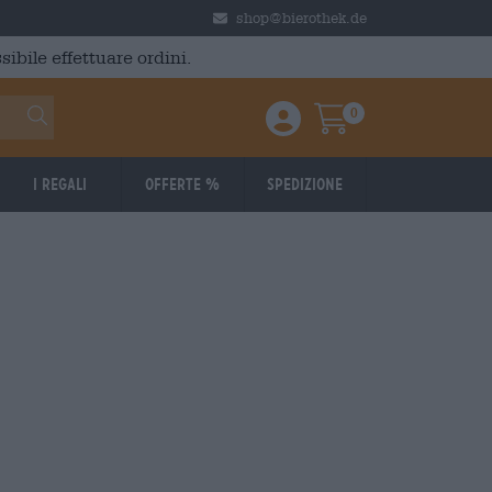
shop@bierothek.de
ibile effettuare ordini.
0
Einloggen / Anmelden
Warenkorb
I regali
Offerte %
Spedizione