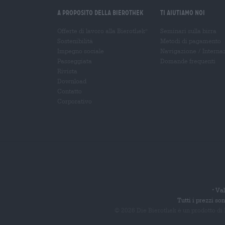
A proposito della Bierothek
Ti aiutiamo noi
Offerte di lavoro alla Bierothek
Seminari sulla birra
®
Sostenibilità
Metodi di pagamento
Impegno sociale
Navigazione
/
Interna
Passeggiata
Domande frequenti
Rivista
Download
Contatto
Corporativo
Val
*
Tutti i prezzi s
© 2026 Die Bierothek
è un prodotto di