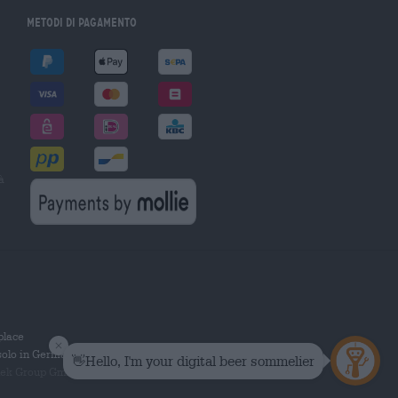
Metodi di pagamento
à
tplace
solo in Germania.
 Group GmbH. Tutti i diritti riservati.