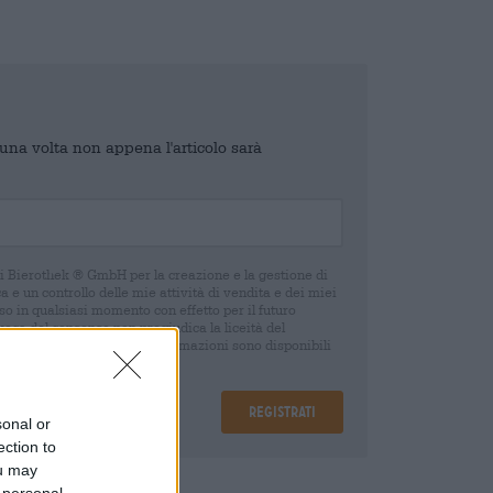
o una volta non appena l'articolo sarà
di Bierothek ® GmbH per la creazione e la gestione di
 e un controllo delle mie attività di vendita e dei miei
o in qualsiasi momento con effetto per il futuro
oca del consenso non pregiudica la liceità del
 della revoca. Ulteriori informazioni sono disponibili
Registrati
sonal or
ection to
ou may
are
€ 0,15
 personal