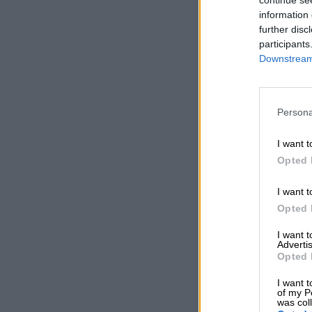
information 
further disc
participants
Downstream 
Persona
I want t
Opted 
I want t
Opted 
I want 
Advertis
Opted 
I want t
of my P
was col