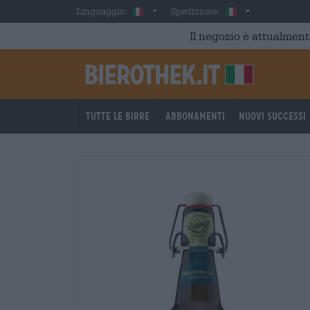
Skip to main content
Italian
Italia
Linguaggio:
Spedizione:
Il negozio è attualment
Tutte le birre
Abbonamenti
Nuovi successi