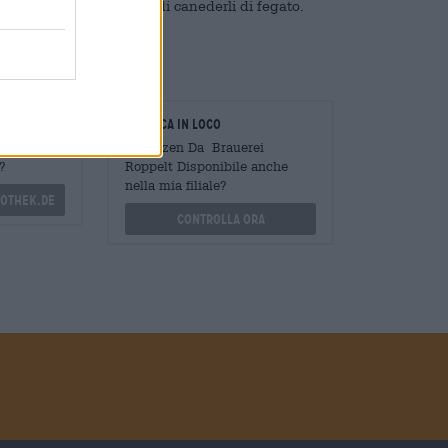
nco di maiale o la zuppa di canederli di fegato.
oratori
Verifica in loco
Mengen
È Weizen Da Brauerei
?
Roppelt Disponibile anche
nella mia filiale?
othek.de
Controlla ora