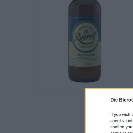
Die Biero
If you wish 
sensitive in
confirm you
continue se