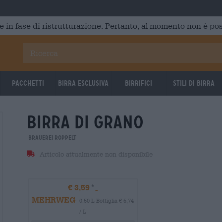
e in fase di ristrutturazione. Pertanto, al momento non è poss
Pacchetti
Birra Esclusiva
Birrifici
Stili di birra
Birra di grano
Brauerei Roppelt
Articolo attualmente non disponibile
€ 3,59
MEHRWEG
0,50 L Bottiglia € 6,74
/ L