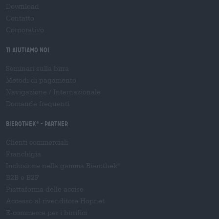
Download
Contatto
Corporativo
Ti aiutiamo noi
Seminari sulla birra
Metodi di pagamento
Navigazione
/
Internazionale
Domande frequenti
Bierothek
- Partner
®
Clienti commerciali
Franchigia
Inclusione nella gamma Bierothek
®
B2B e B2F
Piattaforma delle accise
Accesso al rivenditore Hopnet
E-commerce per i birrifici