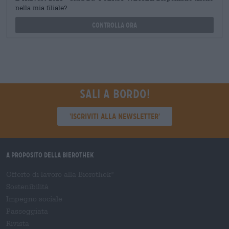
nella mia filiale?
Controlla ora
Sali a bordo!
'Iscriviti alla newsletter'
A proposito della Bierothek
Offerte di lavoro alla Bierothek
®
Sostenibilità
Impegno sociale
Passeggiata
Rivista