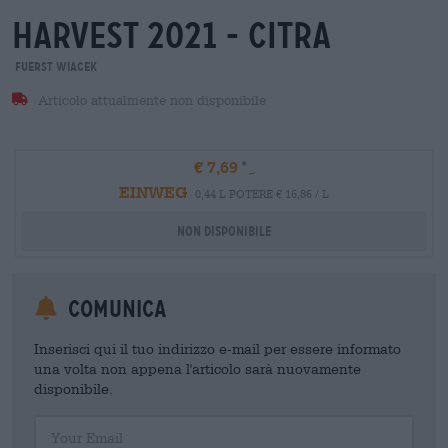
harvest 2021 - citra
FUERST WIACEK
Articolo attualmente non disponibile
€ 7,69
EINWEG
0,44 L POTERE € 16,86 / L
Non disponibile
Comunica
Inserisci qui il tuo indirizzo e-mail per essere informato
una volta non appena l'articolo sarà nuovamente
disponibile.
Your Email