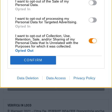
I want to opt-out of the Sale of my
d'avena, che conferiscono alla birra la sua consistenza
Personal Data.
Opted In
meravigliosamente cremosa. I coni appena raccolti della
varietà di luppolo Citra creano un carattere succoso e
I want to opt-out of processing my
piccante con note audaci di agrumi baciati dal sole e
Personal Data for Targeted Advertising.
potenti sentori di luppolo verde.
Opted In
I want to opt-out of Collection, Use,
Retention, Sale, and/or Sharing of my
Personal Data that Is Unrelated with the
CONSULENZA GRATUITA SULLA BIRRA
Purposes for which it was collected.
Opted Out
Hai domande su questa birra? Siamo qui per te.
shop@bierothek.de
CONFIRM
commercianti o ristoratori
Data Deletion
Data Access
Privacy Policy
Du willst größere Mengen günstiger einkaufen?
grosshandel@bierothek.de
Verifica in loco
È Harvest 2021 - Citra Da FUERST WIACEK Disponibile anche