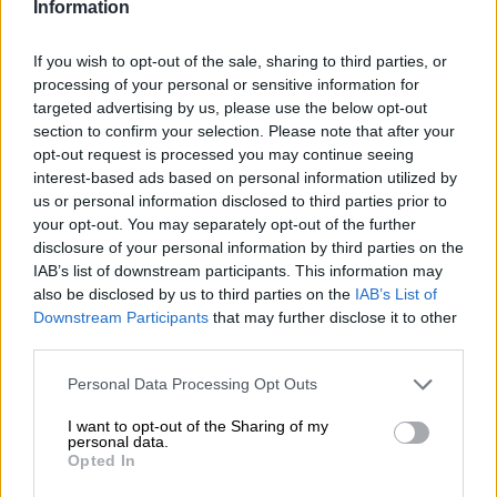
Information
Camminare attraverso i rigogliosi campi di luppolo della
valle di Yakima e annusare il profumo di migliaia di coni
di luppolo sotto il caldo sole autunnale: i birrai e gli
If you wish to opt-out of the sale, sharing to third parties, or
appassionati di birra dovrebbero comprendere bene
processing of your personal or sensitive information for
questo desiderio. I ragazzi del birrificio berlinese Fuerst
targeted advertising by us, please use the below opt-out
Wiacek hanno realizzato questo sogno nel settembre 2021
section to confirm your selection. Please note that after your
e hanno colto l'occasione per scegliere due varietà di
opt-out request is processed you may continue seeing
luppolo per l'anno di produzione della birra 2022. Con le
interest-based ads based on personal information utilized by
narici dilatate e i quaderni fuori, i due vagavano nel
us or personal information disclosed to third parties prior to
labirinto di piante verdi alte un metro e annusavano i coni
your opt-out. You may separately opt-out of the further
maturi a destra e a manca. Hanno testato tra le dita
disclosure of your personal information by third parties on the
esemplari particolarmente aromatici per poterne valutare
IAB’s list of downstream participants. This information may
tutto il potenziale. Passeggiando nel paradiso del luppolo,
also be disclosed by us to third parties on the
IAB’s List of
due varietà in particolare hanno attirato la loro attenzione:
Downstream Participants
that may further disclose it to other
Mosaic e Citra. Entrambi prosperano nei campi di Yakima
third parties.
Chief Hops e si distinguono per la loro speciale densità di
aromi.
Personal Data Processing Opt Outs
La serie Hop Harvest è stata creata da quelli prescelti:
I want to opt-out of the Sharing of my
una
Hop Harvest Mosaic IPA
con note di frutti di bosco
personal data.
dolci e agrumi freschi e Hop Harvest Citra. Anche
Opted In
quest'ultima è una India Pale Ale e ha una forte
gradazione alcolica di 6,8%. Viene prodotta con fiocchi