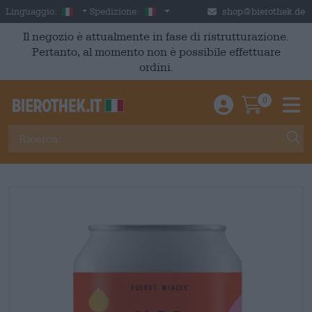
Skip to main content
Italian
Italia
Linguaggio:
Spedizione:
shop@bierothek.de
Il negozio è attualmente in fase di ristrutturazione.
Pertanto, al momento non è possibile effettuare
ordini.
0
Einloggen / An
Warenkor
M