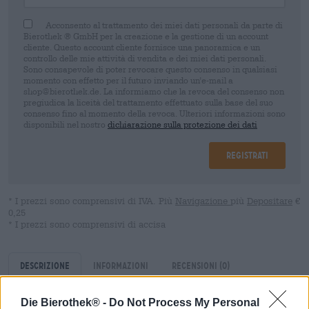
Acconsento al trattamento dei miei dati personali da parte di
Bierothek ® GmbH per la creazione e la gestione di un account
cliente. Questo account cliente fornisce una panoramica e un
controllo delle mie attività di vendita e dei miei dati personali.
Sono consapevole di poter revocare questo consenso in qualsiasi
momento con effetto per il futuro inviando un'e-mail a
shop@bierothek.de. La informiamo che la revoca del consenso non
pregiudica la liceità del trattamento effettuato sulla base del suo
consenso fino al momento della revoca. Ulteriori informazioni sono
disponibili nel nostro
dichiarazione sulla protezione dei dati
Registrati
* I prezzi sono comprensivi di IVA. Più
Navigazione
più
Depositare
€
0,25
* I prezzi sono comprensivi di accisa
Descrizione
Informazioni
Recensioni
(0)
Die Bierothek® -
Do Not Process My Personal