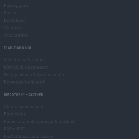
Passeggiata
Rivista
Download
Contatto
Corporativo
Ti aiutiamo noi
Seminari sulla birra
Metodi di pagamento
Navigazione
/
Internazionale
Domande frequenti
Bierothek
- Partner
®
Clienti commerciali
Franchigia
Inclusione nella gamma Bierothek
®
B2B e B2F
Piattaforma delle accise