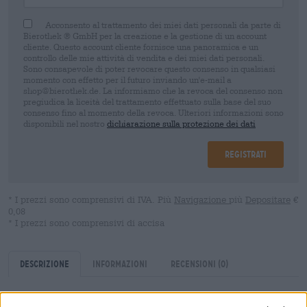
Acconsento al trattamento dei miei dati personali da parte di
Bierothek ® GmbH per la creazione e la gestione di un account
cliente. Questo account cliente fornisce una panoramica e un
controllo delle mie attività di vendita e dei miei dati personali.
Sono consapevole di poter revocare questo consenso in qualsiasi
momento con effetto per il futuro inviando un'e-mail a
shop@bierothek.de. La informiamo che la revoca del consenso non
pregiudica la liceità del trattamento effettuato sulla base del suo
consenso fino al momento della revoca. Ulteriori informazioni sono
disponibili nel nostro
dichiarazione sulla protezione dei dati
Registrati
* I prezzi sono comprensivi di IVA. Più
Navigazione
più
Depositare
€
0,08
* I prezzi sono comprensivi di accisa
Descrizione
Informazioni
Recensioni
(0)