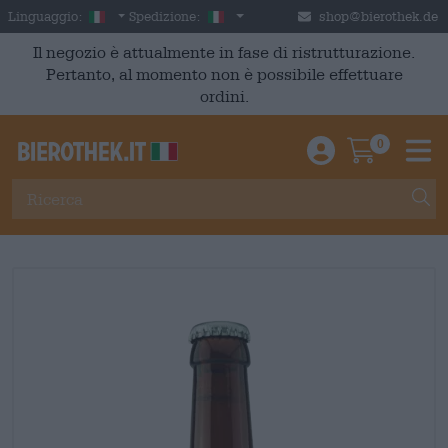
Skip to main content
Italian
Italia
Linguaggio:
Spedizione:
shop@bierothek.de
Il negozio è attualmente in fase di ristrutturazione.
Pertanto, al momento non è possibile effettuare
ordini.
0
Einloggen / An
Warenkor
M