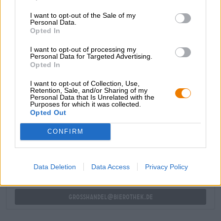
chiara si presenta in un colore ambrato dorato lucido e
I want to opt-out of the Sale of my
cristallino ed è decorata con un velo di schiuma bianca
Personal Data.
come la neve. Un bouquet olfattivo di cereali
Opted In
delicatamente tostati, erba appena falciata, erbe
aromatiche e luppolo al limone promette delizie culinarie.
I want to opt-out of processing my
E Hop Hold fa quello che promette!
Personal Data for Targeted Advertising.
Opted In
I want to opt-out of Collection, Use,
Retention, Sale, and/or Sharing of my
Personal Data that Is Unrelated with the
Purposes for which it was collected.
Opted Out
CONSULENZA GRATUITA SULLA BIRRA
Hai domande su questa birra? Siamo qui per te.
CONFIRM
shop@bierothek.de
Data Deletion
Data Access
Privacy Policy
commercianti o ristoratori
Du willst größere Mengen günstiger einkaufen?
grosshandel@bierothek.de