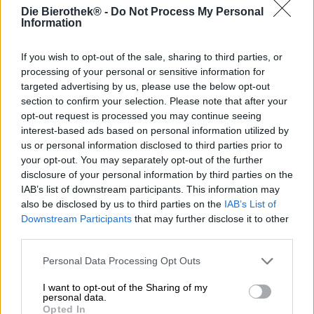
Ci piace chiamare il luppolo oro verde. I fiori aromatici
Die Bierothek® -
Do Not Process My Personal
della pianta del luppolo sono un elemento chiave nella
Information
produzione della birra e conferiscono alla nostra bevanda
preferita il suo meraviglioso aroma. Il malto non deve
If you wish to opt-out of the sale, sharing to third parties, or
essere sottovalutato quando si parla di sapore, ma il
processing of your personal or sensitive information for
luppolo è l’ingrediente che offre ai birrai la massima
targeted advertising by us, please use the below opt-out
flessibilità.
section to confirm your selection. Please note that after your
opt-out request is processed you may continue seeing
Il giardiniere di Bamberg Kris Emmerling è un
rivoluzionario quando si tratta di luppolo. Non solo riportò
interest-based ads based on personal information utilized by
a Bamberga la coltivazione del luppolo, estinta da più di
us or personal information disclosed to third parties prior to
cento anni, ma sviluppò anche un processo che consente
your opt-out. You may separately opt-out of the further
la produzione di
birra affumicata
senza malto affumicato.
disclosure of your personal information by third parties on the
Con questo luppolo brevettato ha attirato l'attenzione
IAB’s list of downstream participants. This information may
dell'industria della birra artigianale e ha portato al mondo
also be disclosed by us to third parties on the
IAB’s List of
una birra affumicata completamente nuova. Ma il titolare
Downstream Participants
that may further disclose it to other
del più piccolo birrificio di Bamberga ha molti altri assi
third parties.
nella manica: la sua gamma comprende specialità di birra
artigianali in piccoli lotti che combinano l'arte birraia della
Personal Data Processing Opt Outs
Franconia con le idee fresche e non convenzionali del
giovane birraio.
I want to opt-out of the Sharing of my
personal data.
Opted In
Un classico dell'Hopfengarten è l'Hopfen Gold: la birra