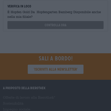
Verifica in loco
È Hopfen Gold Da Hopfengarten Bamberg Disponibile anche
nella mia filiale?
Controlla ora
Sali a bordo!
'Iscriviti alla newsletter'
A proposito della Bierothek
Offerte di lavoro alla Bierothek
®
Sostenibilità
Impegno sociale