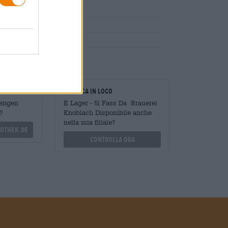
evito
oratori
Verifica in loco
Mengen
È Lager - 5l Fass Da Brauerei
?
Knoblach Disponibile anche
nella mia filiale?
othek.de
Controlla ora