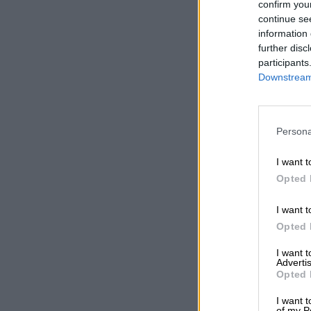
confirm you
continue se
information 
further disc
participants
Downstream 
Persona
I want t
Opted 
I want t
Opted 
I want 
Advertis
Opted 
I want t
of my P