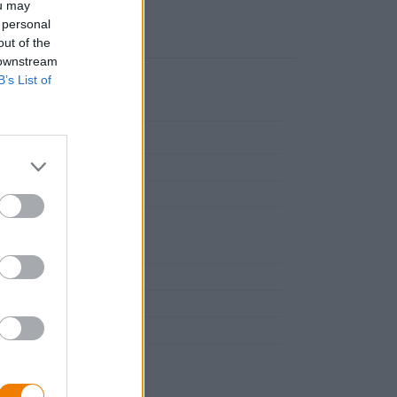
ou may
 personal
out of the
 downstream
B’s List of
re alimentare (UE)
r Straße 1, 96123
sche
birre della franconia
griglia con verdure