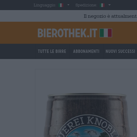
Skip to main content
Italian
Italia
Linguaggio:
Spedizione:
Il negozio è attualment
Tutte le birre
Abbonamenti
Nuovi successi