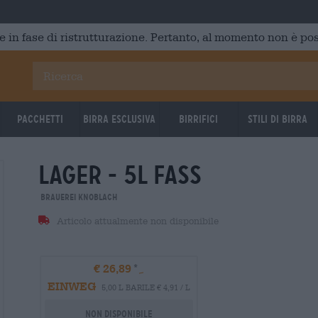
e in fase di ristrutturazione. Pertanto, al momento non è poss
Pacchetti
Birra Esclusiva
Birrifici
Stili di birra
lager - 5l fass
Brauerei Knoblach
Articolo attualmente non disponibile
€ 26,89
EINWEG
5,00 L BARILE € 4,91 / L
Non disponibile