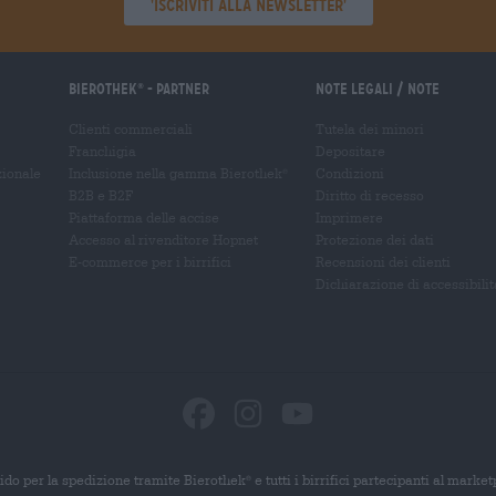
'Iscriviti alla newsletter'
Bierothek
- Partner
Note legali / Note
®
Clienti commerciali
Tutela dei minori
Franchigia
Depositare
zionale
Inclusione nella gamma Bierothek
Condizioni
®
B2B e B2F
Diritto di recesso
Piattaforma delle accise
Imprimere
Accesso al rivenditore Hopnet
Protezione dei dati
E-commerce per i birrifici
Recensioni dei clienti
Dichiarazione di accessibilit
ido per la spedizione tramite Bierothek
e tutti i birrifici partecipanti al marke
®