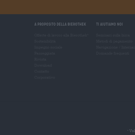
A proposito della Bierothek
Ti aiutiamo noi
Offerte di lavoro alla Bierothek
Seminari sulla birra
®
Sostenibilità
Metodi di pagamento
Impegno sociale
Navigazione
/
Interna
Passeggiata
Domande frequenti
Rivista
Download
Contatto
Corporativo
Val
*