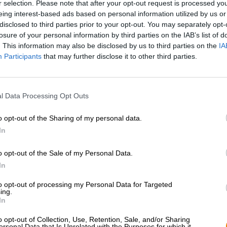
r selection. Please note that after your opt-out request is processed y
eing interest-based ads based on personal information utilized by us or
Informazioni
Recensioni
(0)
disclosed to third parties prior to your opt-out. You may separately opt-
losure of your personal information by third parties on the IAB’s list of
. This information may also be disclosed by us to third parties on the
IA
Contenuto
Participants
that may further disclose it to other third parties.
Brauerei
Brauerei Knoblach
l Data Processing Opt Outs
Tessera Bierothek®
10285007
Peso
4.95kg(4.95kg con imballaggio)
o opt-out of the Sharing of my personal data.
LMIV
Operatore responsabile del setto
In
Brauerei Knoblach, Kremmeldorfe
Knoblach Deutschland(DE)
o opt-out of the Sale of my Personal Data.
Bierregion
Deutschland
In
Stile birra
birre della franconia
,
lager tede
to opt-out of processing my Personal Data for Targeted
Categoria Birra
barile da 5 litri
,
birre bavaresi
,
ing.
In
Raccomandazione
Avviatore
: Carpaccio di manzo
gastronomica
Portata principale
: Pollame alla 
o opt-out of Collection, Use, Retention, Sale, and/or Sharing
Dessert
: Torte pesanti
ersonal Data that Is Unrelated with the Purposes for which it