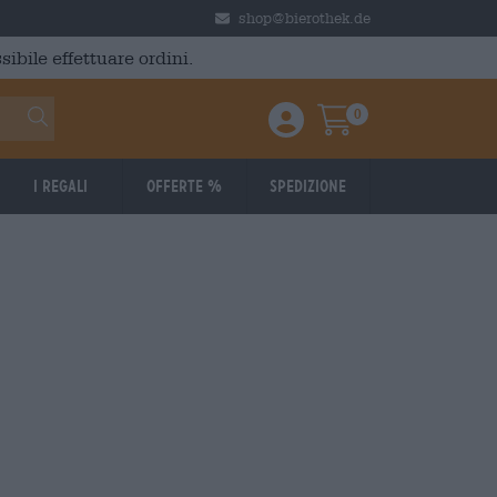
shop@bierothek.de
ibile effettuare ordini.
0
Einloggen / Anmelden
Warenkorb
I regali
Offerte %
Spedizione