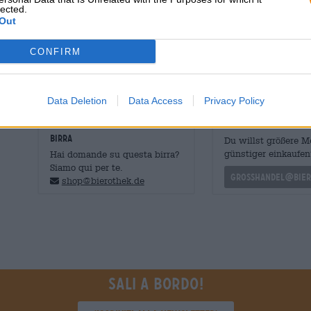
lected.
Gradazione alcolica
5.3 % vol
Out
Mosto originale
12.8 ° Plato
CONFIRM
Ingredienti
Acqua, malto
d'orzo
, luppolo, li
Accisa
€ 2,33
Data Deletion
Data Access
Privacy Policy
CONSULENZA GRATUITA SULLA
commercianti o rist
BIRRA
Du willst größere 
günstiger einkaufen
Hai domande su questa birra?
Siamo qui per te.
grosshandel@bier
shop@bierothek.de
Sali a bordo!