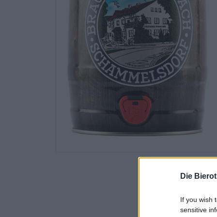
Die Biero
If you wish 
sensitive in