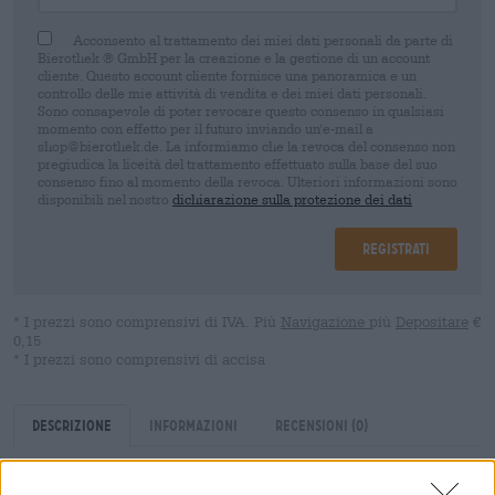
Acconsento al trattamento dei miei dati personali da parte di
Bierothek ® GmbH per la creazione e la gestione di un account
cliente. Questo account cliente fornisce una panoramica e un
controllo delle mie attività di vendita e dei miei dati personali.
Sono consapevole di poter revocare questo consenso in qualsiasi
momento con effetto per il futuro inviando un'e-mail a
shop@bierothek.de. La informiamo che la revoca del consenso non
pregiudica la liceità del trattamento effettuato sulla base del suo
consenso fino al momento della revoca. Ulteriori informazioni sono
disponibili nel nostro
dichiarazione sulla protezione dei dati
Registrati
* I prezzi sono comprensivi di IVA. Più
Navigazione
più
Depositare
€
0,15
* I prezzi sono comprensivi di accisa
Descrizione
Informazioni
Recensioni
(0)