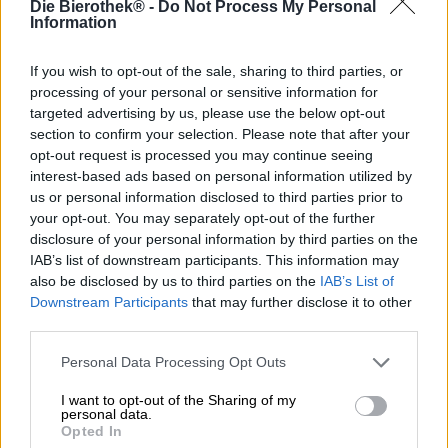
Die Bierothek® -
Do Not Process My Personal
Nella capitale tedesca, sotto le ampie ali della civetta
Information
delle nevi, nascono le birre più pregiate. La responsabile
è Ulrike Genz, birraia appassionata e maestra di eleganti
birre di frumento. Il suo progetto principale è la rinascita
If you wish to opt-out of the sale, sharing to third parties, or
della Berliner Weisse - non quella contaminata con lo
processing of your personal or sensitive information for
sciroppo, ma l'originale Berliner Weisse, che non contiene
targeted advertising by us, please use the below opt-out
sciroppo ed è ancora meravigliosamente fruttata e
section to confirm your selection. Please note that after your
aromatica. Oltre alle interpretazioni molto classiche, Ulrike
opt-out request is processed you may continue seeing
mostra il coraggio di innovare e ama mettere nel bollitore
interest-based ads based on personal information utilized by
uno o due ingredienti non convenzionali.
us or personal information disclosed to third parties prior to
your opt-out. You may separately opt-out of the further
Dimostra una buona abilità negli abbinamenti di sapori,
disclosure of your personal information by third parties on the
ad esempio con
Flora
. Il pregiato Flower Sour viene
IAB’s list of downstream participants. This information may
rilasciato ogni anno e raffinato con fiori e altre materie
also be disclosed by us to third parties on the
IAB’s List of
prime profumate.
Downstream Participants
that may further disclose it to other
La versione 2020 si chiama Flora Speziaal ed è prodotta
third parties.
con un'aggiunta particolarmente elegante: i petali di rosa
raccolti a mano conferiscono alla birra il suo aroma
Personal Data Processing Opt Outs
floreale. Ma Flora ha molte altre sorprese nella manica:
I want to opt-out of the Sharing of my
oltre ai delicati boccioli di rosa, vengono utilizzati anche lo
personal data.
zenzero e la scorza di arance, limoni e melograni. Una
Opted In
parte di batteri lattici lega insieme i pot-pourri fruttati e