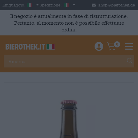
Skip to main content
Italian
Italia
Linguaggio:
Spedizione:
shop@bierothek.de
Il negozio è attualmente in fase di ristrutturazione.
Pertanto, al momento non è possibile effettuare
ordini.
0
Einloggen / An
Warenkor
M