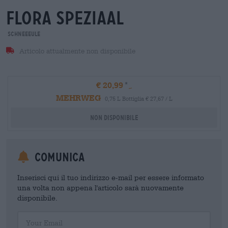
flora speziaal
Schneeeule
Articolo attualmente non disponibile
€ 20,99
MEHRWEG
0,75 L Bottiglia € 27,67 / L
Non disponibile
Comunica
Inserisci qui il tuo indirizzo e-mail per essere informato
una volta non appena l'articolo sarà nuovamente
disponibile.
Your Email