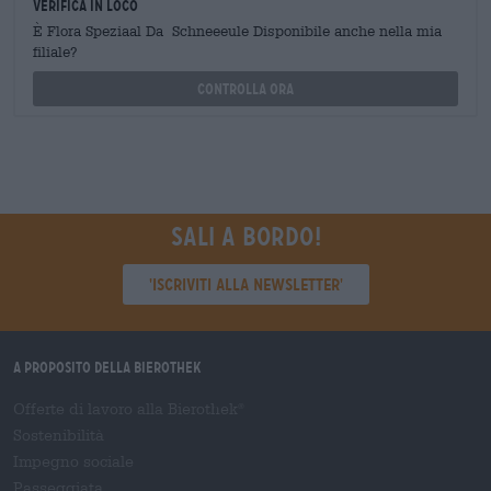
Verifica in loco
È Flora Speziaal Da Schneeeule Disponibile anche nella mia
filiale?
Controlla ora
Sali a bordo!
'Iscriviti alla newsletter'
A proposito della Bierothek
Offerte di lavoro alla Bierothek
®
Sostenibilità
Impegno sociale
Passeggiata