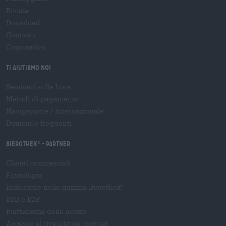
Rivista
Download
Contatto
Corporativo
Ti aiutiamo noi
Seminari sulla birra
Metodi di pagamento
Navigazione
/
Internazionale
Domande frequenti
Bierothek
- Partner
®
Clienti commerciali
Franchigia
Inclusione nella gamma Bierothek
®
B2B e B2F
Piattaforma delle accise
Accesso al rivenditore Hopnet