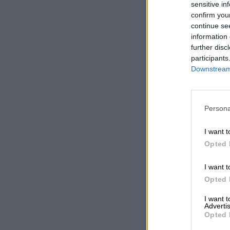
sensitive in
confirm you
continue se
information 
further disc
participants
Downstream 
Persona
I want t
Opted 
I want t
Opted 
I want 
Advertis
Opted 