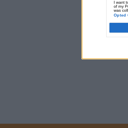
I want t
of my P
was col
Opted 