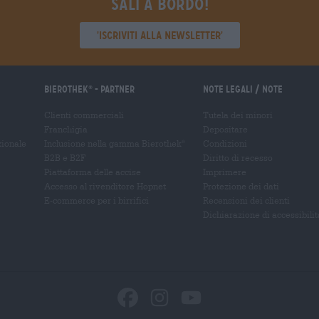
Sali a bordo!
'Iscriviti alla newsletter'
Bierothek
- Partner
Note legali / Note
®
Clienti commerciali
Tutela dei minori
Franchigia
Depositare
zionale
Inclusione nella gamma Bierothek
Condizioni
®
B2B e B2F
Diritto di recesso
Piattaforma delle accise
Imprimere
Accesso al rivenditore Hopnet
Protezione dei dati
E-commerce per i birrifici
Recensioni dei clienti
Dichiarazione di accessibilit