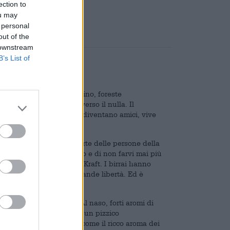
ection to
are
€ 0,08
ou may
 personal
out of the
 downstream
B’s List of
 costeggiano il suo cammino, foreste
nano nel suo viaggio verso il nulla. Il
ncontra sconosciuti che diventano amici, vive
fascino sulla maggior parte delle persone della
tempo di partire con tutto e di non farvi mai più
tta di Norimberga RavenKraft. I birrai hanno
di spazio infinito e di grande libertà. Ed è
olore marrone intenso. Al naso, forti aromi di
el cioccolato fondente e un pizzico
 seconda annusata, così come il ricco aroma dei