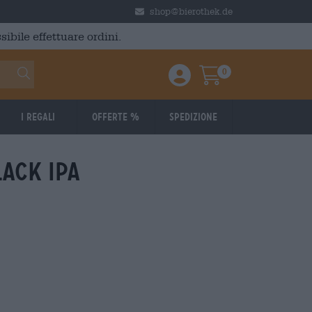
shop@bierothek.de
ibile effettuare ordini.
0
Einloggen / Anmelden
Warenkorb
I regali
Offerte %
Spedizione
ack ipa