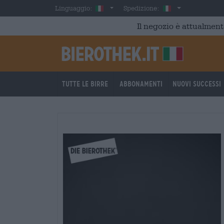
Skip to main content
Italian
Italia
Linguaggio:
Spedizione:
Il negozio è attualment
Tutte le birre
Abbonamenti
Nuovi successi