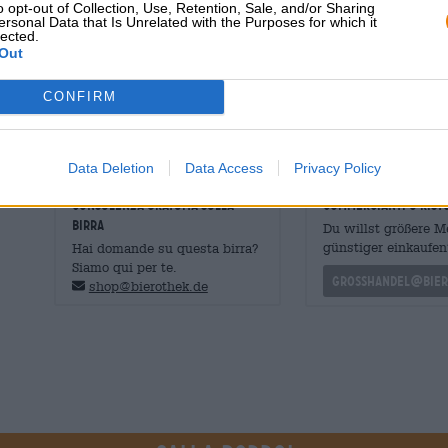
frutti secchi autunnali. All'esame gustativo evidenzia 
o opt-out of Collection, Use, Retention, Sale, and/or Sharing
ersonal Data that Is Unrelated with the Purposes for which it
carbonatazione. Caramello maltato e splendidi aromi tosta
lected.
dolcezza dei frutti rossi essiccati e note speziate di caffè
Out
quattro tipi di luppolo si fanno sentire nel finale: il fi
CONFIRM
Hai fatto molta strada: concediti una birra che renda giust
Data Deletion
Data Access
Privacy Policy
CONSULENZA GRATUITA SULLA
commercianti o rist
BIRRA
Du willst größere 
günstiger einkaufen
Hai domande su questa birra?
Siamo qui per te.
grosshandel@bier
shop@bierothek.de