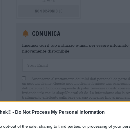
12,70 / L
Non disponibile
Comunica
Inserisci qui il tuo indirizzo e-mail per essere informat
nuovamente disponibile.
Your Email
Acconsento al trattamento dei miei dati personali da parte 
un account cliente. Questo account cliente fornisce una panoramica
dati personali. Sono consapevole di poter revocare questo consens
inviando un'e-mail a shop@bierothek.de. La informiamo che la rev
trattamento effettuato sulla base del suo consenso fino al momento
nel nostro
dichiarazione sulla protezione dei dati
thek® -
Do Not Process My Personal Information
to opt-out of the sale, sharing to third parties, or processing of your per