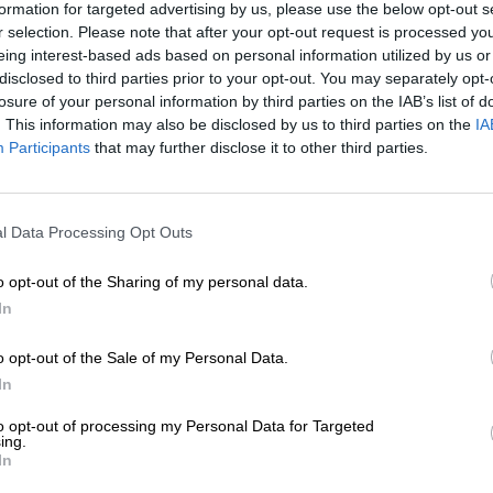
formation for targeted advertising by us, please use the below opt-out s
* I prezzi sono comprensivi di IVA. Più
Navigazione
più
Deposit
r selection. Please note that after your opt-out request is processed y
eing interest-based ads based on personal information utilized by us or
disclosed to third parties prior to your opt-out. You may separately opt-
Descrizione
Informazioni
Recensioni
(3)
losure of your personal information by third parties on the IAB’s list of
. This information may also be disclosed by us to third parties on the
IA
Participants
that may further disclose it to other third parties.
Wanderlust - Il forte desiderio di viaggiare.
Un percorso tortuoso che non finisce mai. Alberi nodosi
impenetrabili, ampi campi e natura selvaggia lo accompag
l Data Processing Opt Outs
viandante cammina instancabile lungo il suo cammino, i
avventure e scopre cose meravigliose.
o opt-out of the Sharing of my personal data.
Un viaggio senza fine verso l’ignoto esercita un grande 
In
nostra epoca colpite dallo stress. Se ancora non avete il 
vedere, vi consigliamo la Wanderer Black IPA dell'etiche
o opt-out of the Sale of my Personal Data.
creato una birra che racchiude il desiderio di avventura, 
In
anche delizioso.
to opt-out of processing my Personal Data for Targeted
L'escursionista sfocia nel bicchiere in un impenetrabile c
ing.
malto tostato si mescolano con il meraviglioso profumo d
In
sorprendentemente fresco di luppolo. Il caffè arriva alla