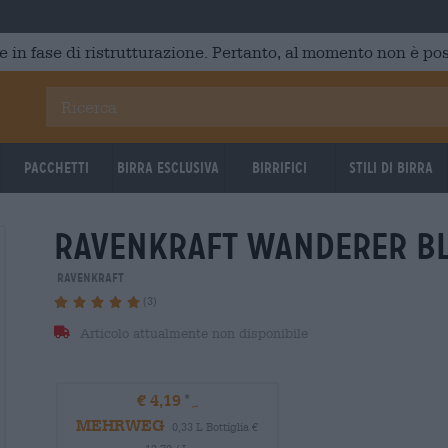
e in fase di ristrutturazione. Pertanto, al momento non è poss
Pacchetti
Birra Esclusiva
Birrifici
Stili di birra
ravenkraft wanderer bl
RavenKraft
(3)
Articolo attualmente non disponibile
€ 4,19
MEHRWEG
0,33 L Bottiglia €