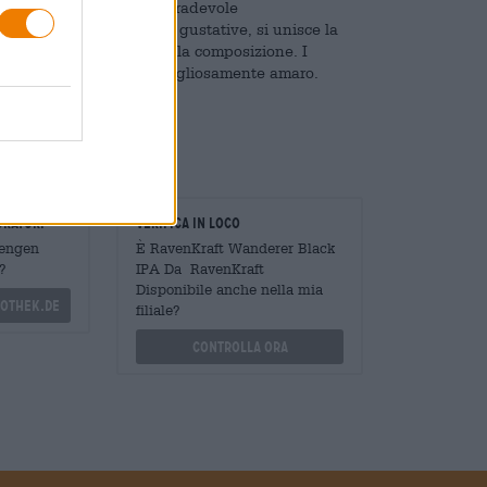
un corpo corposo ed una gradevole
ti colpiscono le papille gustative, si unisce la
 e liquirizia sottolineano la composizione. I
nale è secco, aspro e meravigliosamente amaro.
izia ai tuoi sforzi.
oratori
Verifica in loco
Mengen
È RavenKraft Wanderer Black
?
IPA Da RavenKraft
Disponibile anche nella mia
othek.de
filiale?
Controlla ora