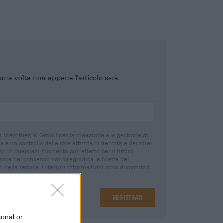
o una volta non appena l'articolo sarà
di Bierothek ® GmbH per la creazione e la gestione di
 e un controllo delle mie attività di vendita e dei miei
o in qualsiasi momento con effetto per il futuro
oca del consenso non pregiudica la liceità del
 della revoca. Ulteriori informazioni sono disponibili
Registrati
sonal or