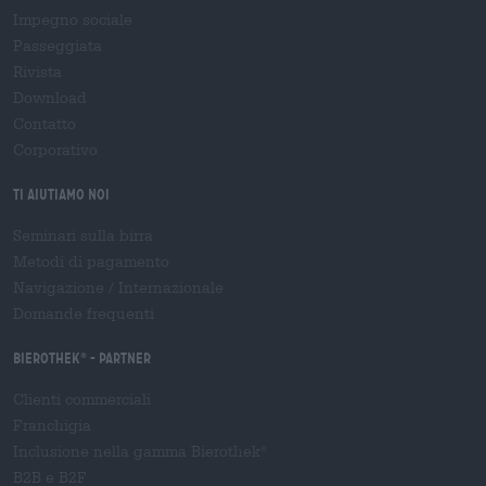
Impegno sociale
Passeggiata
Rivista
Download
Contatto
Corporativo
Ti aiutiamo noi
Seminari sulla birra
Metodi di pagamento
Navigazione
/
Internazionale
Domande frequenti
Bierothek
- Partner
®
Clienti commerciali
Franchigia
Inclusione nella gamma Bierothek
®
B2B e B2F