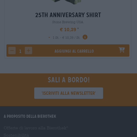
25th Anniversary Shirt
Stone Brewing USA
€ 10,39
-
1 St. - € 10,39 / St.
Aggiungi al carrello
decrease quantity
increase quantity
Sali a bordo!
'Iscriviti alla newsletter'
A proposito della Bierothek
Offerte di lavoro alla Bierothek
®
Sostenibilità