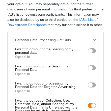
corpo avvolgente. Il gusto è composto da cioccolato
your opt-out. You may separately opt-out of the further
fondente, caffè appena fatto, vaniglia esotica, frutti rossi
disclosure of your personal information by third parties on the
canditi e pane tostato. La Stones Imperial Stout è
IAB’s list of downstream participants. This information may
cremosa, dolce, amara ed estremamente vivace con
also be disclosed by us to third parties on the
IAB’s List of
un’impressionante gradazione alcolica del 10,5%.
Downstream Participants
that may further disclose it to other
third parties.
Personal Data Processing Opt Outs
I want to opt-out of the Sharing of my
CONSULENZA GRATUITA SULLA BIRRA
personal data.
Opted In
Hai domande su questa birra? Siamo qui per te.
shop@bierothek.de
I want to opt-out of the Sale of my
Personal Data.
Opted In
commercianti o ristoratori
I want to opt-out of processing my
Du willst größere Mengen günstiger einkaufen?
Personal Data for Targeted Advertising.
Opted In
grosshandel@bierothek.de
I want to opt-out of Collection, Use,
Retention, Sale, and/or Sharing of my
Personal Data that Is Unrelated with the
Purposes for which it was collected.