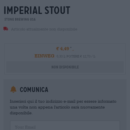
imperial stout
Stone Brewing USA
Articolo attualmente non disponibile
€ 4,49
EINWEG
0,33 L POTERE € 12,73 / L
Non disponibile
Comunica
Inserisci qui il tuo indirizzo e-mail per essere informato
una volta non appena l'articolo sarà nuovamente
disponibile.
Your Email