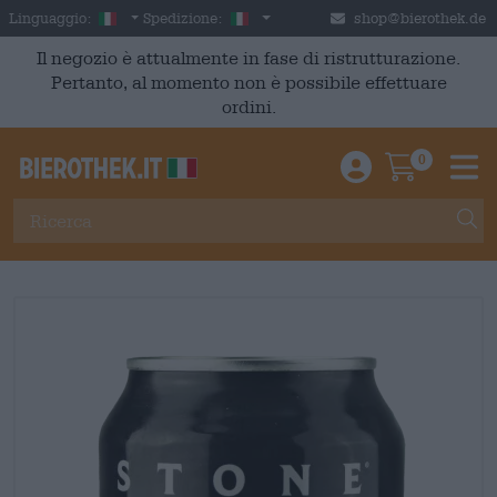
Skip to main content
Italian
Italia
Linguaggio:
Spedizione:
shop@bierothek.de
Il negozio è attualmente in fase di ristrutturazione.
Pertanto, al momento non è possibile effettuare
ordini.
0
Einloggen / An
Warenkor
M