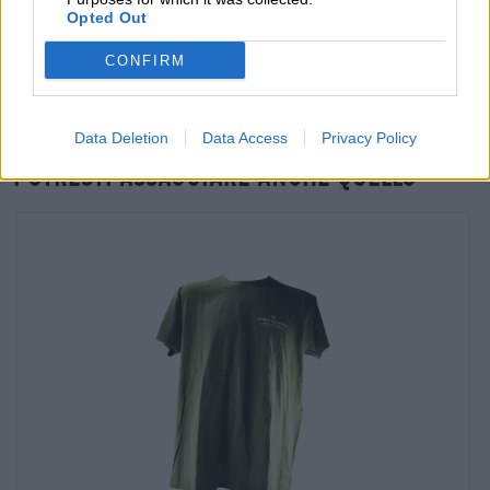
Verifica in loco
Opted Out
È Imperial Stout Da Stone Brewing USA Disponibile anche
nella mia filiale?
CONFIRM
Controlla ora
Data Deletion
Data Access
Privacy Policy
Potresti assaggiare anche quello