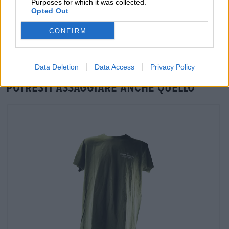
Purposes for which it was collected.
Verifica in loco
Opted Out
È Enter Night Plektrum Gitarre Da Stone Brewing USA
Disponibile anche nella mia filiale?
CONFIRM
Controlla ora
Data Deletion
Data Access
Privacy Policy
Potresti assaggiare anche quello