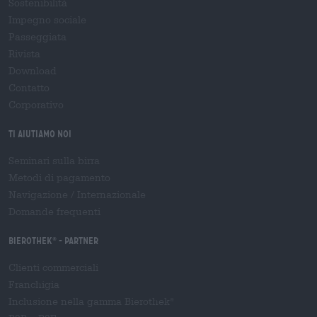
Sostenibilità
Impegno sociale
Passeggiata
Rivista
Download
Contatto
Corporativo
Ti aiutiamo noi
Seminari sulla birra
Metodi di pagamento
Navigazione
/
Internazionale
Domande frequenti
Bierothek
- Partner
®
Clienti commerciali
Franchigia
Inclusione nella gamma Bierothek
®