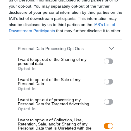
us or personal information disclosed to third parties prior to
hard e hanno lavorato più volte con i loro idoli musicali, la
your opt-out. You may separately opt-out of the further
band Metallica. La loro birra congiunta
Enter Night
ha
disclosure of your personal information by third parties on the
fatto tremare il mondo della birra. Un souvenir elegante e
pratico è il plettro Enter Night, che ha il design della
IAB’s list of downstream participants. This information may
leggendaria birra e suona altrettanto bene quanto il gusto
also be disclosed by us to third parties on the
IAB’s List of
della Pilsner.
Downstream Participants
that may further disclose it to other
third parties.
Personal Data Processing Opt Outs
I want to opt-out of the Sharing of my
personal data.
CONSULENZA GRATUITA SULLA BIRRA
Opted In
Hai domande su questa birra? Siamo qui per te.
shop@bierothek.de
I want to opt-out of the Sale of my
Personal Data.
Opted In
commercianti o ristoratori
I want to opt-out of processing my
Personal Data for Targeted Advertising.
Du willst größere Mengen günstiger einkaufen?
Opted In
grosshandel@bierothek.de
I want to opt-out of Collection, Use,
Retention, Sale, and/or Sharing of my
Personal Data that Is Unrelated with the