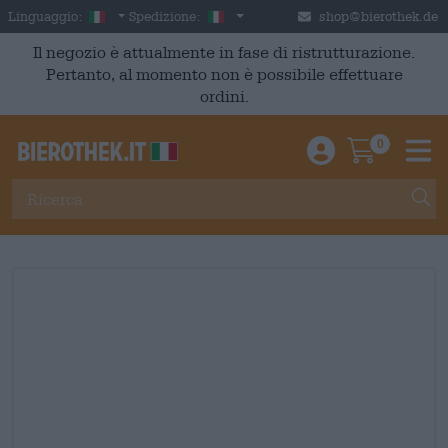
Skip to main content
Italian
Italia
Linguaggio:
Spedizione:
shop@bierothek.de
Il negozio è attualmente in fase di ristrutturazione.
Pertanto, al momento non è possibile effettuare
ordini.
0
Einloggen / An
Warenkor
M