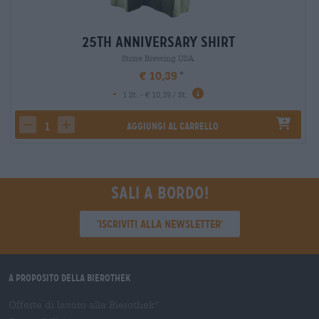
25th Anniversary Shirt
Stone Brewing USA
€ 10,39
-
1 St. - € 10,39 / St.
Aggiungi al carrello
decrease quantity
increase quantity
Sali a bordo!
'Iscriviti alla newsletter'
A proposito della Bierothek
Offerte di lavoro alla Bierothek
®