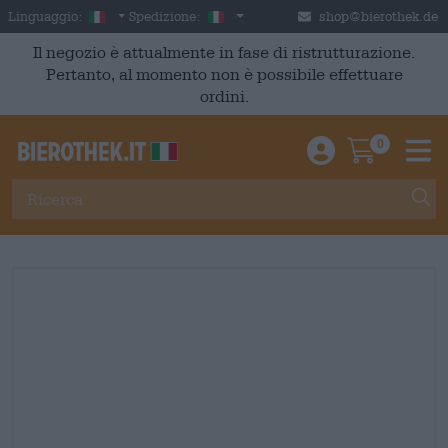
Skip to main content
Italian
Italia
Linguaggio:
Spedizione:
shop@bierothek.de
Il negozio è attualmente in fase di ristrutturazione.
Pertanto, al momento non è possibile effettuare
ordini.
0
Einloggen / An
Warenkor
M