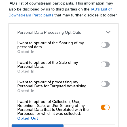
IAB’s list of downstream participants. This information may
also be disclosed by us to third parties on the
IAB’s List of
Downstream Participants
that may further disclose it to other
third parties.
Personal Data Processing Opt Outs
CONSULENZA GRATUITA SULLA BIRRA
Hai domande su questa birra? Siamo qui per te.
I want to opt-out of the Sharing of my
shop@bierothek.de
personal data.
Opted In
I want to opt-out of the Sale of my
commercianti o ristoratori
Personal Data.
Opted In
Du willst größere Mengen günstiger einkaufen?
grosshandel@bierothek.de
I want to opt-out of processing my
Personal Data for Targeted Advertising.
Opted In
I want to opt-out of Collection, Use,
Verifica in loco
Retention, Sale, and/or Sharing of my
È Bierdeckel Da Stone Brewing USA Disponibile anche nella
Personal Data that Is Unrelated with the
Purposes for which it was collected.
mia filiale?
Opted Out
Controlla ora