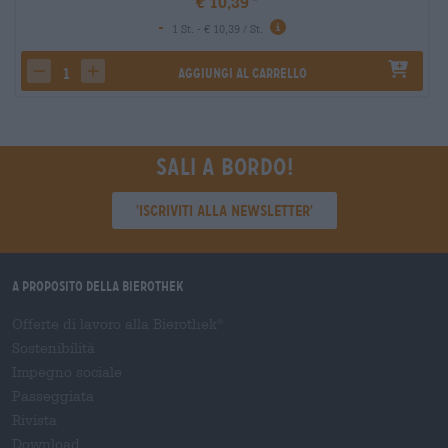
€ 10,39
-
1 St. - € 10,39 / St.
Aggiungi al carrello
decrease quantity
increase quantity
Sali a bordo!
'Iscriviti alla newsletter'
A proposito della Bierothek
Offerte di lavoro alla Bierothek
®
Sostenibilità
Impegno sociale
Passeggiata
Rivista
Download