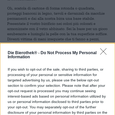
Oh, scatola di cartone di forma rotonda o quadrata,
proteggi banconi in legno, tavoli e davanzali da macchie
permanenti e dai alla nostra birra una base stabile.
Presentate il vostro birrificio nei colori più colorati e
armonizzate con il vetro abbinato. Sei la base per un gioco
esuberante e lusinghi la pelle con la tua superficie soffice.
Diventi vittima di mani irrequiete che ti fanno a pezzi,
costruiscono case traballanti con te o cercano di utilizzare
un morsetto fisso per aiutarti a fare più capriole, solo per
Die Bierothek® -
Do Not Process My Personal
riprenderti di nuovo. Non dovresti essere mangiato, ma
Information
con il tuo aspetto aggiungi il tocco finale al tuo piacere
della birra. Aspetti pazientemente la nostra visita e succhi
If you wish to opt-out of the sale, sharing to third parties, or
in modo affidabile ogni goccia che si condensa e rotola
sul vetro fresco. Sottobicchiere, amico fedele!
processing of your personal or sensitive information for
targeted advertising by us, please use the below opt-out
Se avete desiderato qualcosa del genere in vista della
section to confirm your selection. Please note that after your
nostra piccola lettera d’amore al sottobicchiere (o prima),
opt-out request is processed you may continue seeing
siete nel posto giusto: Stone Brewing non produce solo
interest-based ads based on personal information utilized by
ottima birra, ma anche tanti gadget adatti . Ad esempio, i
us or personal information disclosed to third parties prior to
sottobicchieri nel design del birrificio. Ottieni la tua copia
your opt-out. You may separately opt-out of the further
e bevi con stile la
Arrogant Bastard
, la
Delicious IPA
o la
disclosure of your personal information by third parties on the
Lemon Shark
!