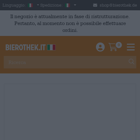
Skip to main content
Italian
Italia
Linguaggio:
Spedizione:
shop@bierothek.de
Il negozio è attualmente in fase di ristrutturazione.
Pertanto, al momento non è possibile effettuare
ordini.
0
Einloggen / An
Warenkor
M