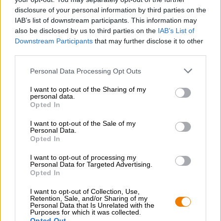
popolare Delicious IPA.
disclosure of your personal information by third parties on the
Il sottobicchiere ha un aspetto elegante e fa quello che
IAB’s list of downstream participants. This information may
deve fare.
also be disclosed by us to third parties on the
IAB’s List of
Downstream Participants
that may further disclose it to other
third parties.
Personal Data Processing Opt Outs
CONSULENZA GRATUITA SULLA BIRRA
I want to opt-out of the Sharing of my
personal data.
Hai domande su questa birra? Siamo qui per te.
Opted In
shop@bierothek.de
I want to opt-out of the Sale of my
Personal Data.
Opted In
commercianti o ristoratori
Du willst größere Mengen günstiger einkaufen?
I want to opt-out of processing my
Personal Data for Targeted Advertising.
grosshandel@bierothek.de
Opted In
I want to opt-out of Collection, Use,
Retention, Sale, and/or Sharing of my
Personal Data that Is Unrelated with the
Verifica in loco
Purposes for which it was collected.
È Delicious IPA Bierdeckel Da Stone Brewing USA Disponibile
Opted Out