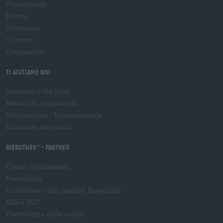
Passeggiata
Rivista
Download
Contatto
Corporativo
Ti aiutiamo noi
Seminari sulla birra
Metodi di pagamento
Navigazione
/
Internazionale
Domande frequenti
Bierothek
- Partner
®
Clienti commerciali
Franchigia
Inclusione nella gamma Bierothek
®
B2B e B2F
Piattaforma delle accise