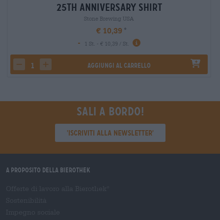
25th Anniversary Shirt
Stone Brewing USA
€ 10,39
-
1 St. - € 10,39 / St.
Aggiungi al carrello
decrease quantity
increase quantity
Sali a bordo!
'Iscriviti alla newsletter'
A proposito della Bierothek
Offerte di lavoro alla Bierothek
®
Sostenibilità
Impegno sociale