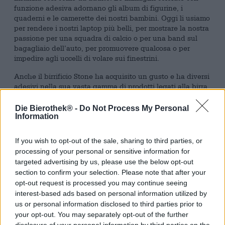
funzione adesiva adornano gli album di figurine, i
quaderni e le camerette dei nostri bambini. Oggi li usiamo
per rendere i nostri laptop più belli, per mostrare la nostra
passione per una squadra di calcio o per una band sul
bagagliaio dell’auto, per promuovere qualcosa o per
impedire agli uccelli di volare sui finestrini.
Anche il birrificio Stone ha acquisito un gusto e ha diversi
adesivi nella sua vasta gamma di prodotti legati alla birra.
Un elemento ricorrente nel design è il famigerato
gargoyle, che si trova anche nel logo del birrificio. La
Die Bierothek® -
Do Not Process My Personal
bestia cornuta con le zanne appare cupa da bottiglie,
Information
lattine, bicchieri, ecc., e riflette quanto seriamente la Casa
di Pietra prenda la questione del succo d’orzo. Birra seria,
If you wish to opt-out of the sale, sharing to third parties, or
per così dire.
processing of your personal or sensitive information for
targeted advertising by us, please use the below opt-out
Oltre al merchandising generale per il birrificio, Stone
section to confirm your selection. Please note that after your
Brewing offre anche articoli promozionali per alcune delle
opt-out request is processed you may continue seeing
loro birre più popolari. Ciò include senza dubbio la
interest-based ads based on personal information utilized by
Delicious IPA. Questa creazione di birra non solo ha la
us or personal information disclosed to third parties prior to
parola "delizioso" nel nome, ma ha anche lo stesso sapore
e quindi ha molti fan entusiasti. Se sei uno di questi
your opt-out. You may separately opt-out of the further
ammiratori, l’adesivo Delicious IPA è esattamente la tua