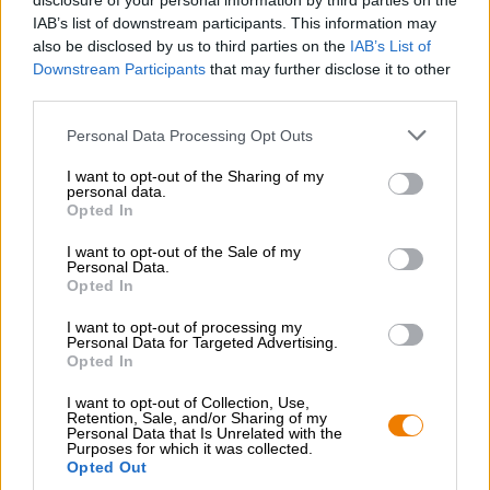
disclosure of your personal information by third parties on the
birra!
IAB’s list of downstream participants. This information may
also be disclosed by us to third parties on the
IAB’s List of
Downstream Participants
that may further disclose it to other
third parties.
Personal Data Processing Opt Outs
CONSULENZA GRATUITA SULLA BIRRA
I want to opt-out of the Sharing of my
Hai domande su questa birra? Siamo qui per te.
personal data.
shop@bierothek.de
Opted In
I want to opt-out of the Sale of my
Personal Data.
commercianti o ristoratori
Opted In
Du willst größere Mengen günstiger einkaufen?
I want to opt-out of processing my
grosshandel@bierothek.de
Personal Data for Targeted Advertising.
Opted In
I want to opt-out of Collection, Use,
Verifica in loco
Retention, Sale, and/or Sharing of my
Personal Data that Is Unrelated with the
È Delicious IPA Sticker Da Stone Brewing USA Disponibile
Purposes for which it was collected.
anche nella mia filiale?
Opted Out