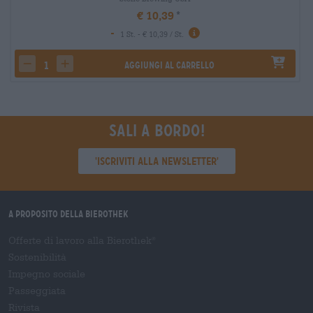
€ 10,39
-
1 St. - € 10,39 / St.
Aggiungi al carrello
decrease quantity
increase quantity
Sali a bordo!
'Iscriviti alla newsletter'
A proposito della Bierothek
Offerte di lavoro alla Bierothek
®
Sostenibilità
Impegno sociale
Passeggiata
Rivista