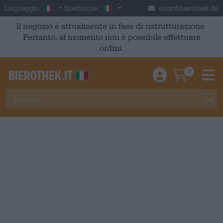
Skip to main content
Italian
Italia
Linguaggio:
Spedizione:
shop@bierothek.de
Il negozio è attualmente in fase di ristrutturazione.
Pertanto, al momento non è possibile effettuare
ordini.
0
Einloggen / An
Warenkor
M