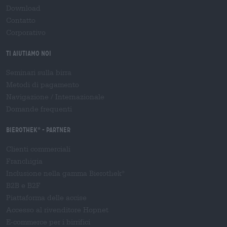
Download
Contatto
Corporativo
Ti aiutiamo noi
Seminari sulla birra
Metodi di pagamento
Navigazione
/
Internazionale
Domande frequenti
Bierothek
- Partner
®
Clienti commerciali
Franchigia
Inclusione nella gamma Bierothek
®
B2B e B2F
Piattaforma delle accise
Accesso al rivenditore Hopnet
E-commerce per i birrifici