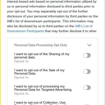
Nell'agosto 2022, il birrificio ha festeggiato il suo 26°
interest-based ads based on personal information utilized by
anniversario e, in onore dell'occasione celebrativa, ha
us or personal information disclosed to third parties prior to
rilasciato una nuova e - difficile da credere - ancora più
your opt-out. You may separately opt-out of the further
intensa versione della sua precedente IPA. La loro
disclosure of your personal information by third parties on the
Imperial IPA per il 26° anniversario supera la creazione
IAB’s list of downstream participants. This information may
originale con un'elevata gradazione alcolica del 9,7%, ben
also be disclosed by us to third parties on the
IAB’s List of
80 unità amare e un massiccio aumento del luppolo.
Downstream Participants
that may further disclose it to other
third parties.
Buon compleanno luppolato!
Personal Data Processing Opt Outs
I want to opt-out of the Sharing of my
personal data.
Opted In
CONSULENZA GRATUITA SULLA BIRRA
I want to opt-out of the Sale of my
Hai domande su questa birra? Siamo qui per te.
Personal Data.
shop@bierothek.de
Opted In
I want to opt-out of processing my
Personal Data for Targeted Advertising.
commercianti o ristoratori
Opted In
Du willst größere Mengen günstiger einkaufen?
I want to opt-out of Collection, Use,
grosshandel@bierothek.de