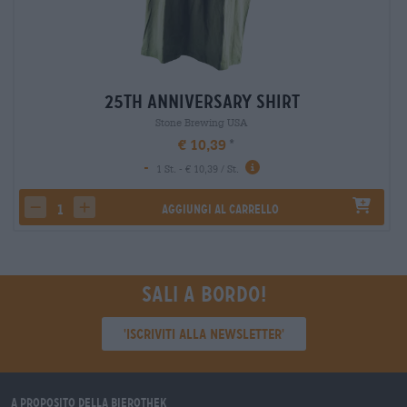
25th Anniversary Shirt
Stone Brewing USA
€ 10,39
-
1 St. - € 10,39 / St.
Aggiungi al carrello
decrease quantity
increase quantity
Sali a bordo!
'Iscriviti alla newsletter'
A proposito della Bierothek