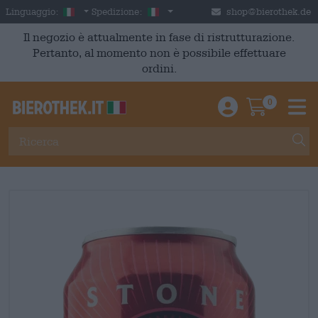
Skip to main content
Italian
Italia
Linguaggio:
Spedizione:
shop@bierothek.de
Il negozio è attualmente in fase di ristrutturazione.
Pertanto, al momento non è possibile effettuare
ordini.
0
Einloggen / An
Warenkor
M