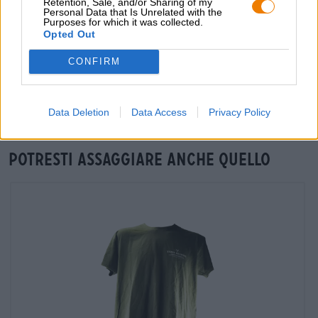
Retention, Sale, and/or Sharing of my
Personal Data that Is Unrelated with the
Purposes for which it was collected.
Opted Out
Verifica in loco
CONFIRM
È 26. Anniversary Imperial IPA Da Stone Brewing USA
Disponibile anche nella mia filiale?
Controlla ora
Data Deletion
Data Access
Privacy Policy
Potresti assaggiare anche quello