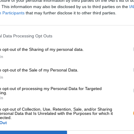
losure of your personal information by third parties on the IAB’s list of
inglese. Gli homebrewer texani hanno preso a modello 
. This information may also be disclosed by us to third parties on the
IA
sviluppato la propria birra. La loro versione, l'American 
Participants
that may further disclose it to other third parties.
più luppolata.
Nota di degustazione del nostro sommelier della birra
l Data Processing Opt Outs
Lo stile della birra ebbe origine in Gran Bretagna intorn
porter, più comunemente chiamate brown ale.
o opt-out of the Sharing of my personal data.
In
Intorno al 1850, i gusti britannici cambiarono e emersero 
La Newcastle Brewery quindi, per così dire, “reinventò” l
o opt-out of the Sale of my Personal Data.
stili di birra insieme. La brown ale del sud dell'Inghilte
In
scura e meno alcolica, e la brown ale del nord, che era p
leggera.
to opt-out of processing my Personal Data for Targeted
ing.
In
I birrai casalinghi texani produssero quindi la prima bir
marroni inglesi come modello. Tuttavia, la birra scura a
o opt-out of Collection, Use, Retention, Sale, and/or Sharing
l'originale. È più maltato, molto più forte nel contenuto 
ersonal Data that Is Unrelated with the Purposes for which it
lected.
Out
Dopo la mescita, ci accoglie nel bicchiere una birra nat
riflessi ramati e una schiuma a pori fini.