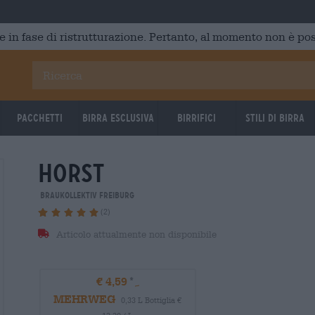
e in fase di ristrutturazione. Pertanto, al momento non è poss
Pacchetti
Birra Esclusiva
Birrifici
Stili di birra
horst
Braukollektiv Freiburg
(2)
Articolo attualmente non disponibile
€ 4,59
MEHRWEG
0,33 L Bottiglia €