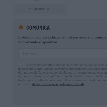
13,30 / L
Non disponibile
Comunica
Inserisci qui il tuo indirizzo e-mail per essere informat
nuovamente disponibile.
Your Email
Acconsento al trattamento dei miei dati personali da parte 
un account cliente. Questo account cliente fornisce una panoramica
dati personali. Sono consapevole di poter revocare questo consens
inviando un'e-mail a shop@bierothek.de. La informiamo che la rev
trattamento effettuato sulla base del suo consenso fino al momento
nel nostro
dichiarazione sulla protezione dei dati