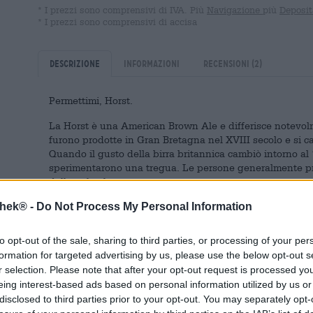
* I prezzi sono comprensivi di IVA. Più
Navigazione
più
Deposit
* I prezzi sono comprensivi di accisa
Descrizione
Informazioni
Recensioni
(2)
Permettimi, Horst.
La Horst è una American Brown Ale e differisce notevolm
furono prodotte in Gran Bretagna nel XVIII secolo e si car
Quando il gusto della birra britannica cambiò intorno al 1
sperimentarono una tregua. Le persone generalmente pref
delle pale ale.
thek® -
Do Not Process My Personal Information
Fu solo negli anni '20 che si verificò un altro punto di s
dall'oscurità la birra scura e diede inizio a una rinascita
realizzare un prodotto contemporaneo, la ricetta della L
to opt-out of the sale, sharing to third parties, or processing of your per
stata abbinata a quella della brown ale diffusa nel nord
formation for targeted advertising by us, please use the below opt-out s
London Brown Ale è più caramellata, ha una gradazione a
r selection. Please note that after your opt-out request is processed y
La birra del nord, invece, è più nocciola, più secca e più
eing interest-based ads based on personal information utilized by us or
migliori componenti di entrambe le birre e nacque la nuo
disclosed to third parties prior to your opt-out. You may separately opt-
confini dell'isola. L'hype si diffuse in America. Qui, tutt