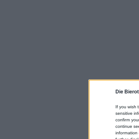
Die Biero
If you wish 
sensitive in
confirm you
continue se
information 