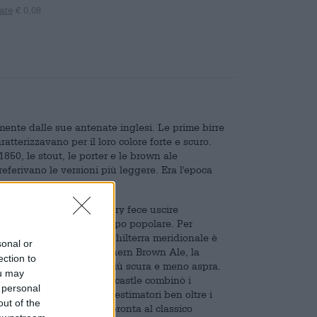
are
€ 0,08
ente dalle sue antenate inglesi. Le prime birre
atterizzavano per il loro colore forte e scuro.
850, le stout, le porter e le brown ale
erivano le versioni più leggere. Era l'epoca
volta: la Newcastle Brewery fece uscire
 dello stile di birra un tempo popolare. Per
ondon Brown Ale dell'Inghilterra meridionale è
sonal or
. A differenza della Northern Brown Ale, la
ection to
lcolica inferiore ed è più scura e meno aspra.
ou may
 leggera. Il birrificio Newcastle combinò i
 personal
va brown ale, trovando estimatori ben oltre i
out of the
avia, danno la propria impronta al classico