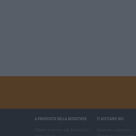
A proposito della Bierothek
Ti aiutiamo noi
Offerte di lavoro alla Bierothek
Seminari sulla birra
®
Sostenibilità
Metodi di pagamento