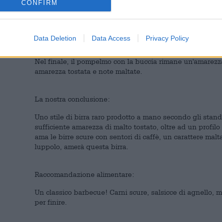
CONFIRM
Al naso si notano succo di pompelmo, caffè filtro, pomp
Il gusto iniziale è succoso con pompelmo dolce e media 
Data Deletion
Data Access
Privacy Policy
caffè.
Nel finale, il pompelmo con la buccia rimane un'amarezza 
amarezza tostata e note maltate.
La nostra conclusione:
Uno stile di birra raro prodotto a mano secondo gli stan
sufficiente amarezza di malto tostato, oltre ad un profil
ama le birre scure con sentori di caffè, un carattere mal
luppolo, amerà questa birra.
Raccomandazione alimentare:
Un classico barbecue! Carni scure, salsicce di agnello, 
per finire.