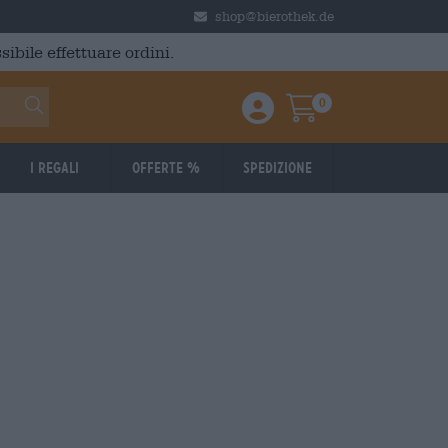
shop@bierothek.de
ibile effettuare ordini.
0
Einloggen / Anmelden
Warenkorb
I regali
Offerte %
Spedizione