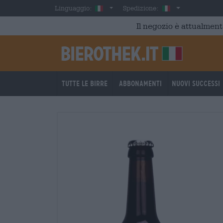
Skip to main content
Italian
Italia
Linguaggio:
Spedizione:
Il negozio è attualment
Tutte le birre
Abbonamenti
Nuovi successi