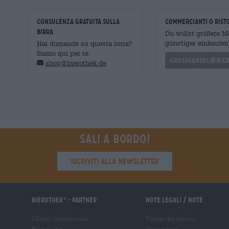
CONSULENZA GRATUITA SULLA
commercianti o rist
BIRRA
Du willst größere 
günstiger einkaufen
Hai domande su questa birra?
Siamo qui per te.
grosshandel@bier
shop@bierothek.de
Sali a bordo!
'Iscriviti alla newsletter'
Bierothek
- Partner
Note legali / Note
®
Clienti commerciali
Tutela dei minori
Franchigia
Depositare