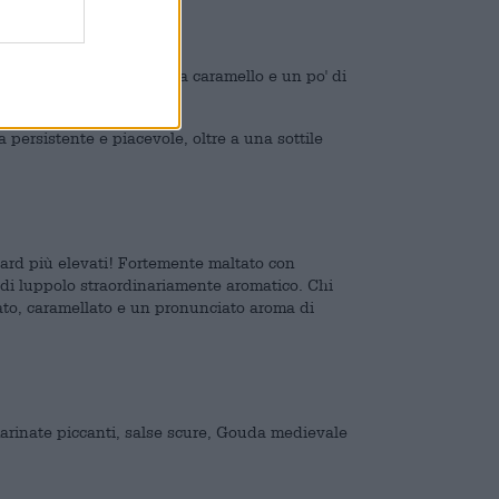
elmo e melone.
acidità, accompagnato da caramello e un po' di
persistente e piacevole, oltre a una sottile
dard più elevati! Fortemente maltato con
o di luppolo straordinariamente aromatico. Chi
tato, caramellato e un pronunciato aroma di
marinate piccanti, salse scure, Gouda medievale