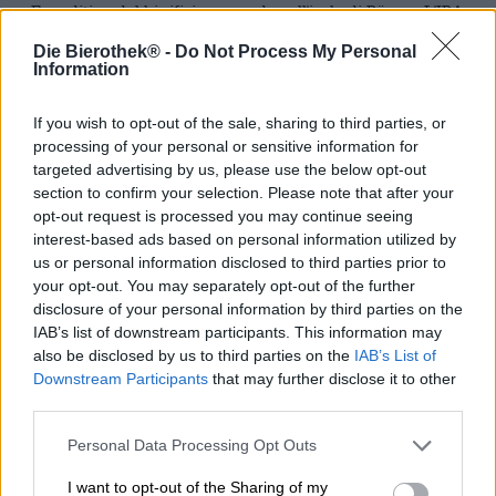
Expedition del birrificio con sede sull'isola di Rügen. L'IPA
Hiss piccante e aspro completa quindi perfettamente la
Die Bierothek® -
Do Not Process My Personal
collezione di IPA eccezionali.
Information
Con un colore giallo dorato brillante e un carattere
naturalmente torbido, l'Insel-Brauerei Hiss IPA scorre
If you wish to opt-out of the sale, sharing to third parties, or
meravigliosamente nel bicchiere. Sulla parte superiore si
processing of your personal or sensitive information for
trova una corona di schiuma bianca, prevalentemente a
targeted advertising by us, please use the below opt-out
pori fini. Un sottile profumo resinoso scorre al naso. Aromi
section to confirm your selection. Please note that after your
di bacche di sambuco e uva, così come un profumo
opt-out request is processed you may continue seeing
fruttato di agrumi di lime ti fanno desiderare la
interest-based ads based on personal information utilized by
rinfrescante e piccante Hiss IPA. Si può notare anche un
us or personal information disclosed to third parties prior to
aroma leggermente maltato e una piacevole speziatura
your opt-out. You may separately opt-out of the further
del luppolo. Quando viene bevuta, appare l'acidità attesa
disclosure of your personal information by third parties on the
della Sour IPA. La piacevole acidità è completata da note
IAB’s list of downstream participants. This information may
agrumate fresche e fruttate di mandarino e clementina,
also be disclosed by us to third parties on the
IAB’s List of
nonché aromi di lime. Il glucosio utilizzato per la
Downstream Participants
that may further disclose it to other
fermentazione in bottiglia conferisce una leggera
third parties.
dolcezza, tipica del birrificio isolano. La combinazione
dell'aroma del luppolo Mandarina Bavaria, Citra e Huell
Personal Data Processing Opt Outs
Melon funziona meravigliosamente in questa Sour IPA e
la forte carbonatazione rende la Hiss IPA un piacere
I want to opt-out of the Sharing of my
frizzante. Il corpo sottile e aspro si combina