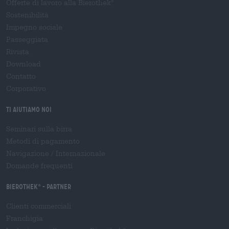
Offerte di lavoro alla Bierothek
®
Sostenibilità
Impegno sociale
Passeggiata
Rivista
Download
Contatto
Corporativo
Ti aiutiamo noi
Seminari sulla birra
Metodi di pagamento
Navigazione
/
Internazionale
Domande frequenti
Bierothek
- Partner
®
Clienti commerciali
Franchigia