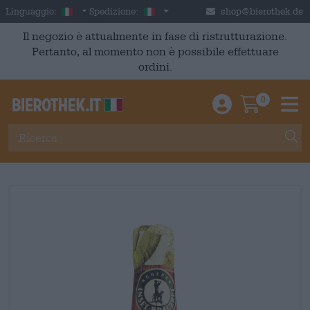
Skip to main content
Italian
Italia
Linguaggio:
Spedizione:
shop@bierothek.de
Il negozio è attualmente in fase di ristrutturazione.
Pertanto, al momento non è possibile effettuare
ordini.
0
Einloggen / An
Warenkor
M