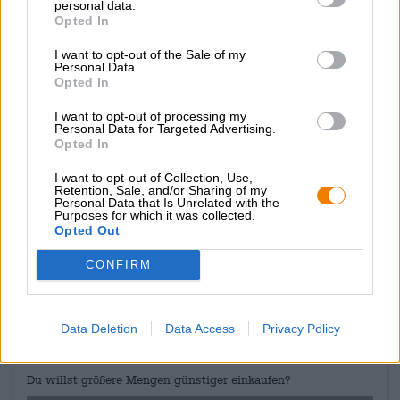
personal data.
meravigliosamente con gli aromi del mandarino e le note
Opted In
erbacee e resinose delle spezie del luppolo. Il finale è
aspro, secco e si riconosce solo la nota fruttata aspra del
I want to opt-out of the Sale of my
Personal Data.
pompelmo, mentre una nota granulosa di grano esausto
Opted In
costituisce il retrogusto.
I want to opt-out of processing my
Grazie alla sua piacevole effervescenza, l'Hiss IPA è
Personal Data for Targeted Advertising.
piacevolmente bevibile e ha un emozionante gioco di
Opted In
acidità e fruttato sulla lingua
I want to opt-out of Collection, Use,
Retention, Sale, and/or Sharing of my
Personal Data that Is Unrelated with the
Purposes for which it was collected.
Opted Out
CONSULENZA GRATUITA SULLA BIRRA
CONFIRM
Hai domande su questa birra? Siamo qui per te.
shop@bierothek.de
Data Deletion
Data Access
Privacy Policy
commercianti o ristoratori
Du willst größere Mengen günstiger einkaufen?