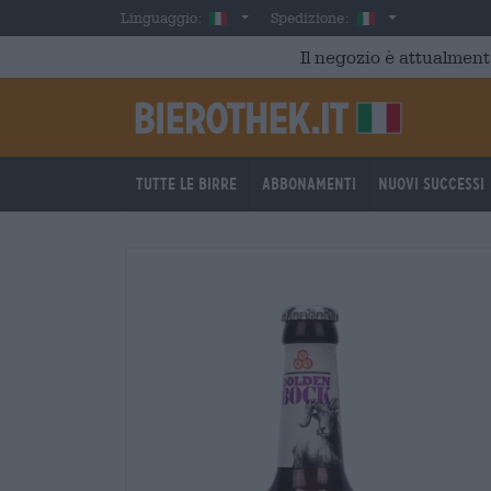
Skip to main content
Italian
Italia
Linguaggio:
Spedizione:
Il negozio è attualment
Tutte le birre
Abbonamenti
Nuovi successi