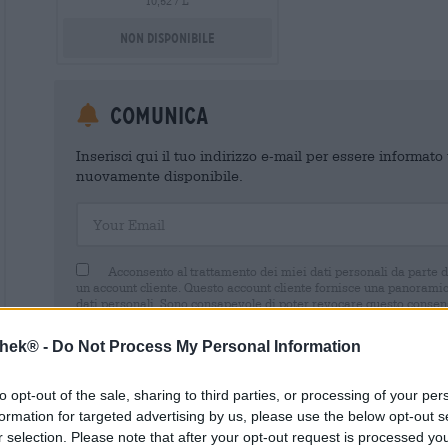
10,52 / L
Non disponibile
Comunica
Inserisci qui il tuo indirizzo e-mail per essere informat
nuovamente disponibile.
Your Email
Acconsento al trattamento dei miei dati personali da parte 
un account cliente. Questo account cliente fornisce una panoramica
dati personali. Sono consapevole di poter revocare questo consens
inviando un'e-mail a shop@bierothek.de. La informiamo che la rev
trattamento effettuato sulla base del suo consenso fino al momento
thek® -
Do Not Process My Personal Information
nel nostro
dichiarazione sulla protezione dei dati
to opt-out of the sale, sharing to third parties, or processing of your per
formation for targeted advertising by us, please use the below opt-out s
r selection. Please note that after your opt-out request is processed y