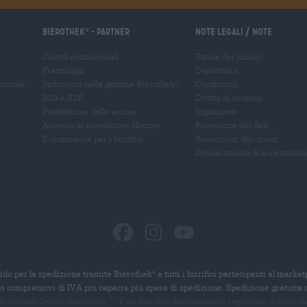
Bierothek
- Partner
Note legali / Note
®
Clienti commerciali
Tutela dei minori
Franchigia
Depositare
zionale
Inclusione nella gamma Bierothek
Condizioni
®
B2B e B2F
Diritto di recesso
Piattaforma delle accise
Imprimere
Accesso al rivenditore Hopnet
Protezione dei dati
E-commerce per i birrifici
Recensioni dei clienti
Dichiarazione di accessibilit
ido per la spedizione tramite Bierothek
e tutti i birrifici partecipanti al marke
®
ono comprensivi di IVA più caparra più spese di spedizione. Spedizione gratuita 
 Bierothek GmbH. Bierothek
è un
marchio denominativo registrato di Bierothek
®
®