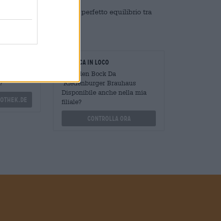
rger Dolden Bock ha un perfetto equilibrio tra
oratori
Verifica in loco
Mengen
È Dolden Bock Da
?
Riedenburger Brauhaus
Disponibile anche nella mia
othek.de
filiale?
Controlla ora