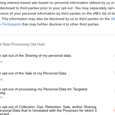
eing interest-based ads based on personal information utilized by us or
* I prezzi sono comprensivi di IVA. Più
Navigazione
più
Deposit
disclosed to third parties prior to your opt-out. You may separately opt-
* I prezzi sono comprensivi di accisa
losure of your personal information by third parties on the IAB’s list of
. This information may also be disclosed by us to third parties on the
IA
Descrizione
Informazioni
Recensioni
(4)
Participants
that may further disclose it to other third parties.
Una doppelbock di grano luppolata a freddo? Un numero 
l Data Processing Opt Outs
La Dolden Bock della Riedenburger Brauhaus è una Dopp
o opt-out of the Sharing of my personal data.
potenza del luppolo e un gusto intenso. La birra natural
di cono e colpisce per la sua gamma di aromi di luppolo 
In
Il Bock scorre nel bicchiere in un marrone castano chia
o opt-out of the Sale of my Personal Data.
bianca e cremosa corona la birra ed emana un forte prof
In
di garofano tipici del grano, malto caramellato dolce e fr
L’assaggio iniziale rivela un corpo di medio peso, una co
to opt-out of processing my Personal Data for Targeted
bocca leggera. Un morbido aroma di malto con note di cr
ing.
chiodi di garofano e lievito accarezza il palato prima c
In
cremosa e matura, leggere note di agrumi e sottili toni 
completano meravigliosamente la nota terrosa di malto.
o opt-out of Collection, Use, Retention, Sale, and/or Sharing
ersonal Data that Is Unrelated with the Purposes for which it
equilibrata da un’elegante amarezza. Il finale è decisam
lected.