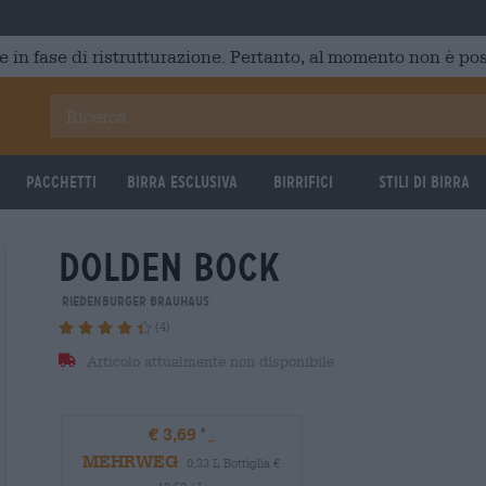
e in fase di ristrutturazione. Pertanto, al momento non è poss
Pacchetti
Birra Esclusiva
Birrifici
Stili di birra
dolden bock
Riedenburger Brauhaus
(4)
Articolo attualmente non disponibile
€ 3,69
MEHRWEG
0,33 L Bottiglia €