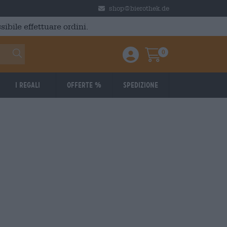
shop@bierothek.de
ibile effettuare ordini.
0
Einloggen / Anmelden
Warenkorb
I regali
Offerte %
Spedizione