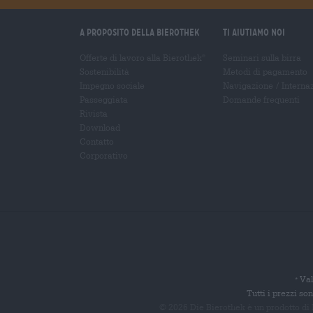
A proposito della Bierothek
Ti aiutiamo noi
Offerte di lavoro alla Bierothek
Seminari sulla birra
®
Sostenibilità
Metodi di pagamento
Impegno sociale
Navigazione
/
Interna
Passeggiata
Domande frequenti
Rivista
Download
Contatto
Corporativo
Val
*
Tutti i prezzi s
© 2026 Die Bierothek
è un prodotto di