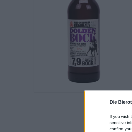
Die Biero
If you wish 
sensitive in
confirm you