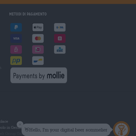
Metodi di pagamento
à
tplace
solo in Germania.
 Group GmbH. Tutti i diritti riservati.