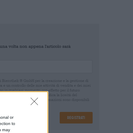
o una volta non appena l'articolo sarà
di Bierothek ® GmbH per la creazione e la gestione di
 e un controllo delle mie attività di vendita e dei miei
o in qualsiasi momento con effetto per il futuro
oca del consenso non pregiudica la liceità del
 della revoca. Ulteriori informazioni sono disponibili
sonal or
Registrati
ection to
ou may