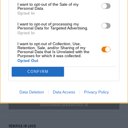
I want to opt-out of the Sale of my
Un tocco fresco di limone conferisce alla birra una giocosa
Personal Data.
leggerezza, mentre note di chiodi di garofano, caramello,
Opted In
noci tostate e frutta candita conferiscono carattere e
struttura al gusto rotondo. Una fine amarezza sottolinea il
I want to opt-out of processing my
gioco degli aromi e conclude il piacere della birra con una
Personal Data for Targeted Advertising.
Opted In
dolcezza fruttata.
I want to opt-out of Collection, Use,
Retention, Sale, and/or Sharing of my
Personal Data that Is Unrelated with the
Purposes for which it was collected.
CONSULENZA GRATUITA SULLA BIRRA
Opted Out
Hai domande su questa birra? Siamo qui per te.
shop@bierothek.de
CONFIRM
commercianti o ristoratori
Data Deletion
Data Access
Privacy Policy
Du willst größere Mengen günstiger einkaufen?
grosshandel@bierothek.de
Verifica in loco