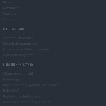
Rivista
Download
Contatto
Corporativo
Ti aiutiamo noi
Seminari sulla birra
Metodi di pagamento
Navigazione
/
Internazionale
Domande frequenti
Bierothek
- Partner
®
Clienti commerciali
Franchigia
Inclusione nella gamma Bierothek
®
B2B e B2F
Piattaforma delle accise
Accesso al rivenditore Hopnet