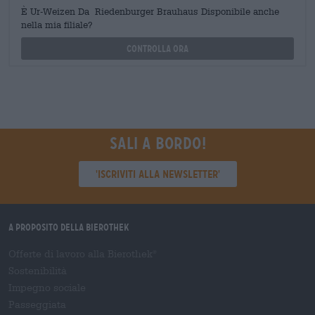
È Ur-Weizen Da Riedenburger Brauhaus Disponibile anche
nella mia filiale?
Controlla ora
Sali a bordo!
'Iscriviti alla newsletter'
A proposito della Bierothek
Offerte di lavoro alla Bierothek
®
Sostenibilità
Impegno sociale
Passeggiata