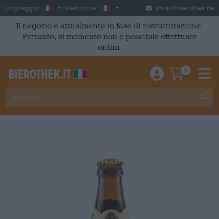
Skip to main content
Italian
Italia
Linguaggio:
Spedizione:
shop@bierothek.de
Il negozio è attualmente in fase di ristrutturazione.
Pertanto, al momento non è possibile effettuare
ordini.
0
Einloggen / An
Warenkor
M