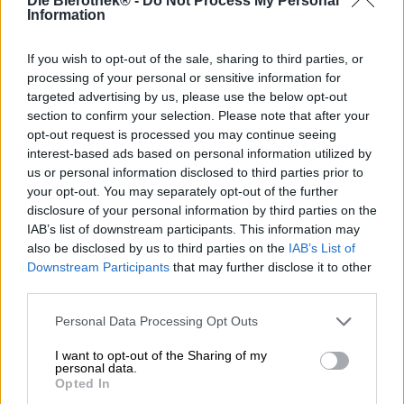
Die Bierothek® -
Do Not Process My Personal
Il birrificio biologico Riedenburger dispone di un'ampia
Information
gamma di birre artigianali composte esclusivamente da
ingredienti provenienti da agricoltura biologica
If you wish to opt-out of the sale, sharing to third parties, or
controllata. I birrai attenti all'ambiente e alla salute hanno
processing of your personal or sensitive information for
scelto anche un vecchio tipo di grano per il loro frumento
targeted advertising by us, please use the below opt-out
originale: il farro è uno dei primi tipi di grano mai coltivati
section to confirm your selection. Please note that after your
e proviene dalla famiglia del grano. Il chicco, detto anche
opt-out request is processed you may continue seeing
due cereali, ha un contenuto proteico e minerale
particolarmente elevato e un gusto delicato. Viene
interest-based ads based on personal information utilized by
utilizzato sotto forma di malto per la produzione della
us or personal information disclosed to third parties prior to
birra.
your opt-out. You may separately opt-out of the further
disclosure of your personal information by third parties on the
Il grano originale scorre nel bicchiere in un tono ambrato
IAB’s list of downstream participants. This information may
rosso ramato e presenta un'impressionante corona di
also be disclosed by us to third parties on the
IAB’s List of
schiuma cremosa sul corpo naturalmente torbido. Questa
Downstream Participants
that may further disclose it to other
specialità di birra ad alta fermentazione profuma
third parties.
delicatamente di banana matura e chiodi di garofano
speziati. Il classico profumo della birra di frumento è
Personal Data Processing Opt Outs
accompagnato da note di nocciole tostate e dal profumo
delle trecce di lievito appena sfornate. Dopo questo ottimo
I want to opt-out of the Sharing of my
inizio, il grano ha un sapore ancora migliore: la vivace
personal data.
Opted In
anidride carbonica lascia danzare sulla lingua gli aromi di
grano maturato al sole, lievito speziato e morbida banana.