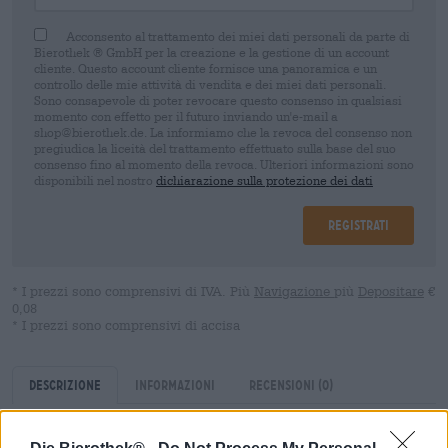
Acconsento al trattamento dei miei dati personali da parte di
Bierothek ® GmbH per la creazione e la gestione di un account
cliente. Questo account cliente fornisce una panoramica e un
controllo delle mie attività di vendita e dei miei dati personali.
Sono consapevole di poter revocare questo consenso in qualsiasi
momento con effetto per il futuro inviando un'e-mail a
shop@bierothek.de. La informiamo che la revoca del consenso non
pregiudica la liceità del trattamento effettuato sulla base del suo
consenso fino al momento della revoca. Ulteriori informazioni sono
disponibili nel nostro
dichiarazione sulla protezione dei dati
Registrati
* I prezzi sono comprensivi di IVA. Più
Navigazione
più
Depositare
€
0,08
* I prezzi sono comprensivi di accisa
Descrizione
Informazioni
Recensioni
(0)