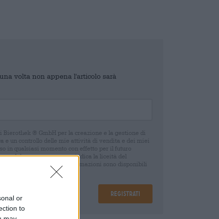
o una volta non appena l'articolo sarà
di Bierothek ® GmbH per la creazione e la gestione di
 e un controllo delle mie attività di vendita e dei miei
o in qualsiasi momento con effetto per il futuro
oca del consenso non pregiudica la liceità del
 della revoca. Ulteriori informazioni sono disponibili
Registrati
sonal or
ection to
ou may