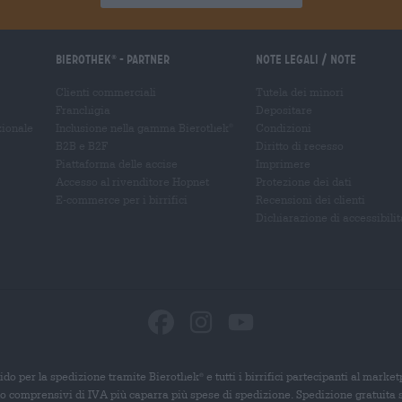
Bierothek
- Partner
Note legali / Note
®
Clienti commerciali
Tutela dei minori
Franchigia
Depositare
zionale
Inclusione nella gamma Bierothek
Condizioni
®
B2B e B2F
Diritto di recesso
Piattaforma delle accise
Imprimere
Accesso al rivenditore Hopnet
Protezione dei dati
E-commerce per i birrifici
Recensioni dei clienti
Dichiarazione di accessibilit
ido per la spedizione tramite Bierothek
e tutti i birrifici partecipanti al marke
®
ono comprensivi di IVA più caparra più spese di spedizione. Spedizione gratuita 