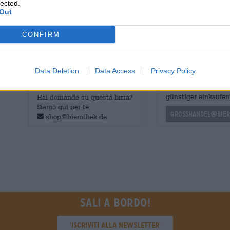
lected.
malto sottolinea la festa del luppolo con solidi sentori di 
Out
e l’anidride carbonica frizzante donano alla birra una be
CONFIRM
Data Deletion
Data Access
Privacy Policy
CONSULENZA GRATUITA SULLA
commercianti o rist
BIRRA
Du willst größere 
günstiger einkaufen
Hai domande su questa birra?
Siamo qui per te.
grosshandel@bier
shop@bierothek.de
Sali a bordo!
'Iscriviti alla newsletter'