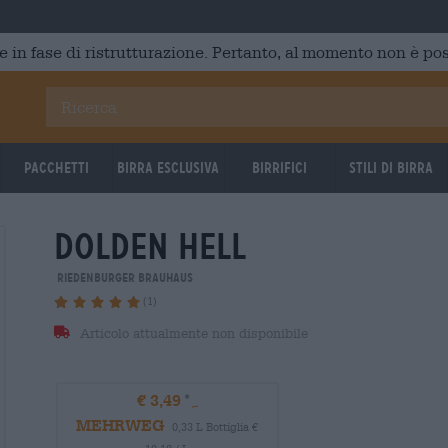
e in fase di ristrutturazione. Pertanto, al momento non è poss
Pacchetti
Birra Esclusiva
Birrifici
Stili di birra
dolden hell
Riedenburger Brauhaus
(1)
Articolo attualmente non disponibile
€ 3,49
MEHRWEG
0,33 L Bottiglia €