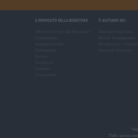
A proposito della Bierothek
Ti aiutiamo noi
Offerte di lavoro alla Bierothek
Seminari sulla birra
®
Sostenibilità
Metodi di pagamento
Impegno sociale
Navigazione
/
Interna
Passeggiata
Domande frequenti
Rivista
Download
Contatto
Corporativo
Val
*
Tutti i prezzi s