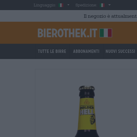
Skip to main content
Italian
Italia
Linguaggio:
Spedizione:
Il negozio è attualment
Tutte le birre
Abbonamenti
Nuovi successi