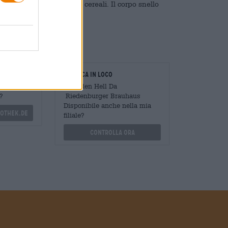
biscotto e sobrie note di cereali. Il corpo snello
lla eleganza.
oratori
Verifica in loco
Mengen
È Dolden Hell Da
?
Riedenburger Brauhaus
Disponibile anche nella mia
othek.de
filiale?
Controlla ora