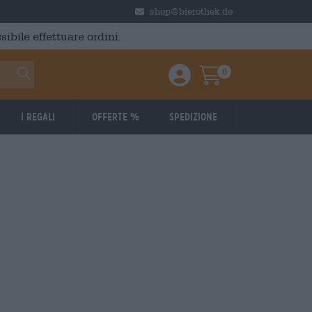
shop@bierothek.de
ibile effettuare ordini.
0
Einloggen / Anmelden
Warenkorb
I regali
Offerte %
Spedizione