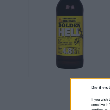
Die Biero
If you wish 
sensitive in
confirm you