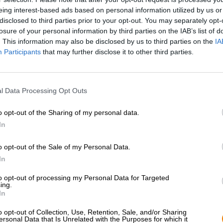
* I prezzi sono comprensivi di IVA. Più
Navigazione
più
Deposit
eing interest-based ads based on personal information utilized by us or
* I prezzi sono comprensivi di accisa
disclosed to third parties prior to your opt-out. You may separately opt-
losure of your personal information by third parties on the IAB’s list of
. This information may also be disclosed by us to third parties on the
IA
Descrizione
Informazioni
Recensioni
(1)
Participants
that may further disclose it to other third parties.
Le
birre artigianali del Riedenburger Brauhaus
ruotano a
l Data Processing Opt Outs
primo violino, come si evince dai nomi delle birre. Tutti
l’aggiunta “Umbels” ed esprimono quindi una promessa
o opt-out of the Sharing of my personal data.
Oltre all’India Pale Ale Dolden Null analcolica e alla 
In
birrificio ha nel suo repertorio una Helles luppolata. La
diversi tipi di luppolo ed è anche luppolata a freddo per
o opt-out of the Sale of my Personal Data.
specialità di birra naturalmente torbida si caratterizza p
equilibrato e si distingue per la sua morbida dolcezza e i
In
luppolo utilizzate provengono da agricoltura biologica con
to opt-out of processing my Personal Data for Targeted
ing.
Il Riedenburger Dolden Hell sfocia nel bicchiere in un ro
In
corona bianca di fiori. Dal succo d’orzo naturalmente to
luppolo floreale e agrumi aspri. Il gusto prosegue la pri
o opt-out of Collection, Use, Retention, Sale, and/or Sharing
di agrumi, ananas maturo, erba appena falciata, prato esti
ersonal Data that Is Unrelated with the Purposes for which it