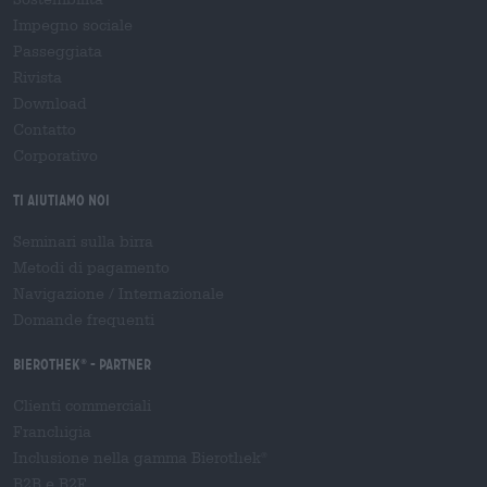
Impegno sociale
Passeggiata
Rivista
Download
Contatto
Corporativo
Ti aiutiamo noi
Seminari sulla birra
Metodi di pagamento
Navigazione
/
Internazionale
Domande frequenti
Bierothek
- Partner
®
Clienti commerciali
Franchigia
Inclusione nella gamma Bierothek
®
B2B e B2F