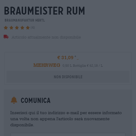
braumeister rum
Braumanufaktur Hertl
(4)
Articolo attualmente non disponibile
€ 31,09
MEHRWEG
0,50 L Bottiglia € 62,18 / L
Non disponibile
Comunica
Inserisci qui il tuo indirizzo e-mail per essere informato
una volta non appena l'articolo sarà nuovamente
disponibile.
Your Email