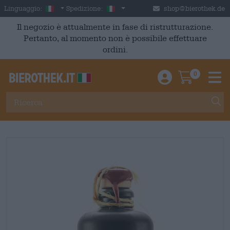
Skip to main content
Italian
Italia
Linguaggio:
Spedizione:
shop@bierothek.de
Il negozio è attualmente in fase di ristrutturazione.
Pertanto, al momento non è possibile effettuare
ordini.
0
Einloggen / An
Warenkor
M