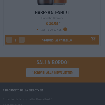
Habesha T-Shirt
Habesha Brewery
€ 20,59
-
1 St. - € 20,59 / St.
Aggiungi al carrello
decrease quantity
increase quantity
Sali a bordo!
'Iscriviti alla newsletter'
A proposito della Bierothek
Offerte di lavoro alla Bierothek
®
Sostenibilità