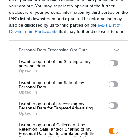
morbidezza, mentre il lievito aggiunge spezie. Il gusto
your opt-out. You may separately opt-out of the further
complesso è creato dall’aggiunta di vaniglia, bastoncini di
disclosure of your personal information by third parties on the
cannella, pimento, pepe e scorza d’arancia.
IAB’s list of downstream participants. This information may
also be disclosed by us to third parties on the
IAB’s List of
Il rum Braumeister del birrificio Hertl è un fuoco d’artificio
Downstream Participants
that may further disclose it to other
per i sensi e incanta con la sua profondità vellutata, aromi
third parties.
sorprendenti e un accenno di birra.
Personal Data Processing Opt Outs
I want to opt-out of the Sharing of my
personal data.
CONSULENZA GRATUITA SULLA BIRRA
Opted In
Hai domande su questa birra? Siamo qui per te.
shop@bierothek.de
I want to opt-out of the Sale of my
Personal Data.
Opted In
commercianti o ristoratori
I want to opt-out of processing my
Du willst größere Mengen günstiger einkaufen?
Personal Data for Targeted Advertising.
Opted In
grosshandel@bierothek.de
I want to opt-out of Collection, Use,
Retention, Sale, and/or Sharing of my
Personal Data that Is Unrelated with the