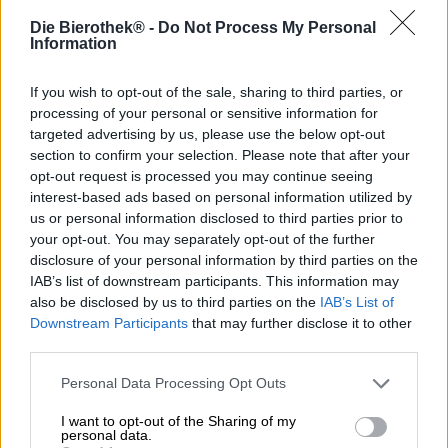
Die Bierothek® -
Do Not Process My Personal
Le etichette della serie ater sono un po' fuori dal comune
Information
nell'assortimento Braumanufaktur Hertl. Questo perché il
grafico di David Hertl, Simon Schacht, ha progettato la
serie ater insieme al suo collega Christian Schlosser.
If you wish to opt-out of the sale, sharing to third parties, or
processing of your personal or sensitive information for
Il duo di artisti lavora sotto il marchio ATE e crea design
targeted advertising by us, please use the below opt-out
che ricordano le opere del pittore Art Nouveau Alphonse
section to confirm your selection. Please note that after your
Mucha. L'ater Weizen, ad esempio, ha un occhio che tutto
opt-out request is processed you may continue seeing
vede sull'etichetta circondata da una cornice decorata. La
interest-based ads based on personal information utilized by
cornice presenta i due ingredienti principali della birra in
us or personal information disclosed to third parties prior to
forma astratta: come ornamenti floreali, coni di luppolo e
your opt-out. You may separately opt-out of the further
spighe di grano giocano attorno all'occhio posizionato
disclosure of your personal information by third parties on the
centralmente. Dietro l'elegante disposizione si nasconde
IAB’s list of downstream participants. This information may
un grano preparato a mano che porta la firma di David
also be disclosed by us to third parties on the
IAB’s List of
Hertl.
Downstream Participants
that may further disclose it to other
La birra classica scorre nel bicchiere in un colore ambrato
third parties.
ramato ed è decorata da un'imponente corona di schiuma
bianca e compatta. Il lievito offusca finemente il corpo
Personal Data Processing Opt Outs
dorato. Dal punto di vista olfattivo, la birra di frumento
I want to opt-out of the Sharing of my
impressiona con intense note di banana matura,
personal data.
intervallate da chiodi di garofano speziati, malto leggero e