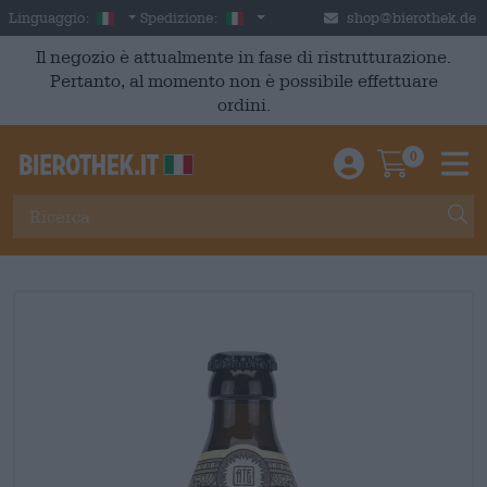
Skip to main content
Italian
Italia
Linguaggio:
Spedizione:
shop@bierothek.de
Il negozio è attualmente in fase di ristrutturazione.
Pertanto, al momento non è possibile effettuare
ordini.
0
Einloggen / An
Warenkor
M