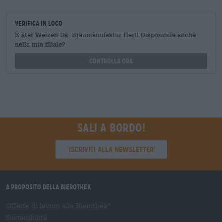
Verifica in loco
È ater Weizen Da Braumanufaktur Hertl Disponibile anche
nella mia filiale?
Controlla ora
Sali a bordo!
'Iscriviti alla newsletter'
A proposito della Bierothek
Offerte di lavoro alla Bierothek
®
Sostenibilità