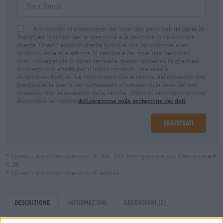
Acconsento al trattamento dei miei dati personali da parte di
Bierothek ® GmbH per la creazione e la gestione di un account
cliente. Questo account cliente fornisce una panoramica e un
controllo delle mie attività di vendita e dei miei dati personali.
Sono consapevole di poter revocare questo consenso in qualsiasi
momento con effetto per il futuro inviando un'e-mail a
shop@bierothek.de. La informiamo che la revoca del consenso non
pregiudica la liceità del trattamento effettuato sulla base del suo
consenso fino al momento della revoca. Ulteriori informazioni sono
disponibili nel nostro
dichiarazione sulla protezione dei dati
Registrati
* I prezzi sono comprensivi di IVA. Più
Navigazione
più
Depositare
€
0,08
* I prezzi sono comprensivi di accisa
Descrizione
Informazioni
Recensioni
(2)