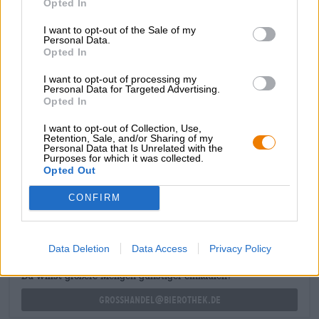
Opted In
lievito forte. Il gusto segue subito la prima impressione
fragrante e accarezza il palato con la dolcezza della
I want to opt-out of the Sale of my
banana, il malto morbido, il lievito speziato e un pizzico di
Personal Data.
Opted In
chiodi di garofano. Un sottotono aranciato conferisce alla
birra una leggerezza fruttata. In bocca è
I want to opt-out of processing my
incomparabilmente cremoso e rende il grano una vera
Personal Data for Targeted Advertising.
delizia.
Opted In
I want to opt-out of Collection, Use,
Retention, Sale, and/or Sharing of my
Personal Data that Is Unrelated with the
Purposes for which it was collected.
Opted Out
CONSULENZA GRATUITA SULLA BIRRA
Hai domande su questa birra? Siamo qui per te.
CONFIRM
shop@bierothek.de
Data Deletion
Data Access
Privacy Policy
commercianti o ristoratori
Du willst größere Mengen günstiger einkaufen?
grosshandel@bierothek.de